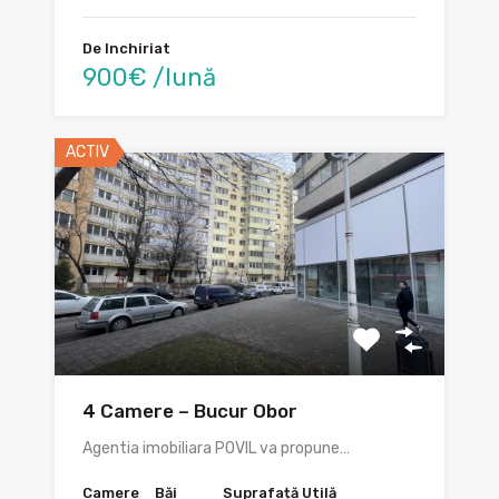
De Inchiriat
900€ /lună
ACTIV
4 Camere – Bucur Obor
Agentia imobiliara POVIL va propune…
Camere
Băi
Suprafață Utilă