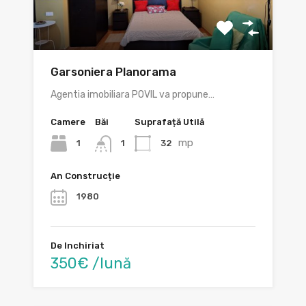
Garsoniera Planorama
Agentia imobiliara POVIL va propune…
Camere
Băi
Suprafață Utilă
mp
1
32
1
An Construcție
1980
De Inchiriat
350€ /lună