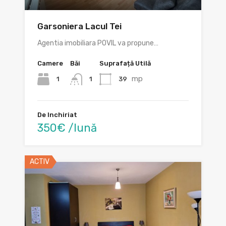
Garsoniera Lacul Tei
Agentia imobiliara POVIL va propune…
Camere
Băi
Suprafață Utilă
mp
1
39
1
De Inchiriat
350€ /lună
ACTIV