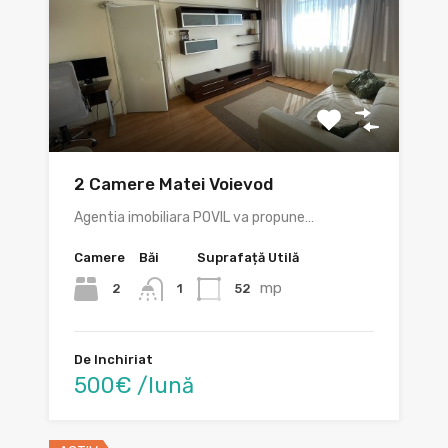
2 Camere Matei Voievod
Agentia imobiliara POVIL va propune…
Camere
Băi
Suprafață Utilă
mp
2
52
1
De Inchiriat
500€ /lună