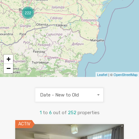
222
+
−
Leaflet
| ©
OpenStreetMap
Date - New to Old
1
to
6
out of
252
properties
ACTIV