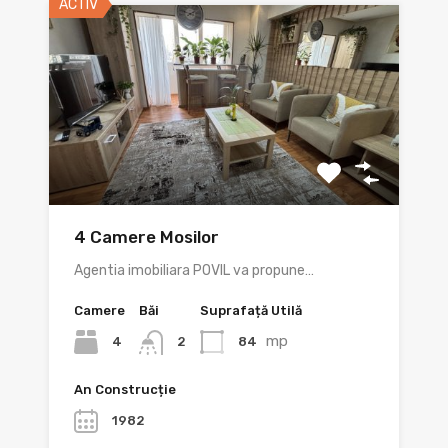
ACTIV
4 Camere Mosilor
Agentia imobiliara POVIL va propune…
Camere
Băi
Suprafață Utilă
mp
4
84
2
An Construcție
1982