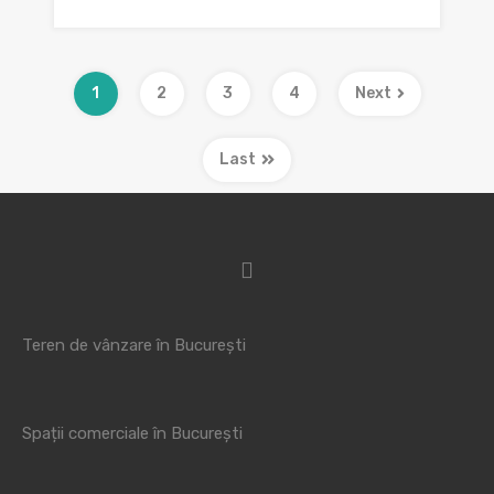
1
2
3
4
Next
Last
Teren de vânzare în București
Spații comerciale în București