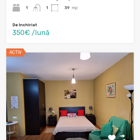
1
39
mp
1
De Inchiriat
350€ /lună
ACTIV