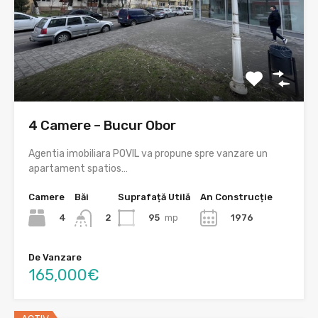
4 Camere – Bucur Obor
Agentia imobiliara POVIL va propune spre vanzare un
apartament spatios…
Camere
Băi
Suprafață Utilă
An Construcție
4
95
mp
1976
2
De Vanzare
165,000€