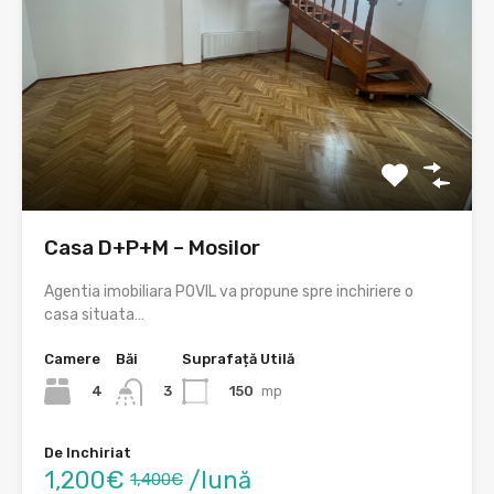
Casa D+P+M – Mosilor
Agentia imobiliara POVIL va propune spre inchiriere o
casa situata…
Camere
Băi
Suprafață Utilă
4
150
mp
3
De Inchiriat
1,200€
/lună
1,400€