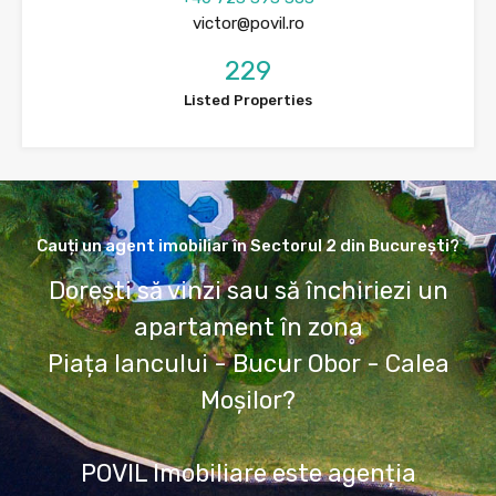
victor@povil.ro
229
Listed Properties
Cauți un agent imobiliar în Sectorul 2 din București?
Dorești să vinzi sau să închiriezi un
apartament în zona
Piața Iancului - Bucur Obor - Calea
Moșilor?
POVIL Imobiliare este agenția