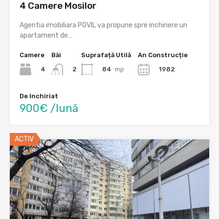
4 Camere Mosilor
Agentia imobiliara POVIL va propune spre inchiriere un
apartament de…
Camere
Băi
Suprafață Utilă
An Construcție
4
84
mp
1982
2
De Inchiriat
900€ /lună
ACTIV