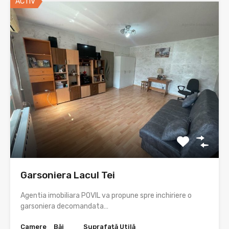
ACTIV
Garsoniera Lacul Tei
Agentia imobiliara POVIL va propune spre inchiriere o
garsoniera decomandata…
Camere
Băi
Suprafață Utilă