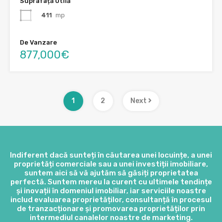
Suprafață Utilă
411
mp
De Vanzare
877,000€
1
2
Next
Indiferent dacă sunteți în căutarea unei locuințe, a unei
proprietăți comerciale sau a unei investiții imobiliare,
suntem aici să vă ajutăm să găsiți proprietatea
perfectă. Suntem mereu la curent cu ultimele tendințe
și inovații în domeniul imobiliar, iar serviciile noastre
includ evaluarea proprietăților, consultanță în procesul
de tranzacționare și promovarea proprietăților prin
intermediul canalelor noastre de marketing.