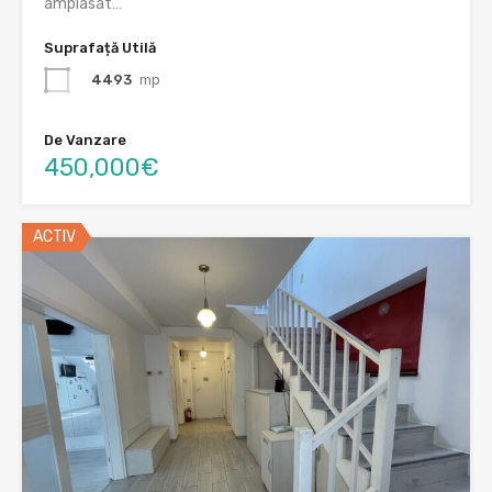
amplasat…
Suprafață Utilă
4493
mp
De Vanzare
450,000€
ACTIV