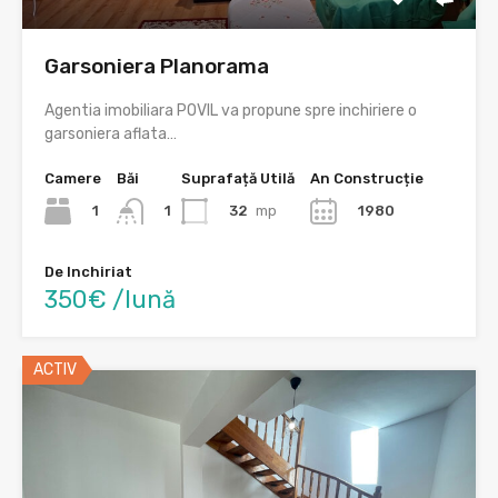
Garsoniera Planorama
Agentia imobiliara POVIL va propune spre inchiriere o
garsoniera aflata…
Camere
Băi
Suprafață Utilă
An Construcție
1
32
mp
1980
1
De Inchiriat
350€ /lună
ACTIV