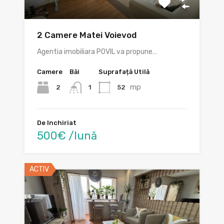
2 Camere Matei Voievod
Agentia imobiliara POVIL va propune…
Camere
Băi
Suprafață Utilă
mp
2
52
1
De Inchiriat
500€ /lună
ACTIV