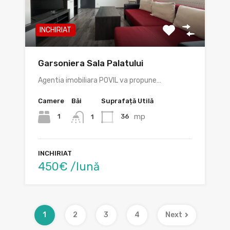
INCHIRIAT
Garsoniera Sala Palatului
Agentia imobiliara POVIL va propune…
Camere
Băi
Suprafață Utilă
mp
1
36
1
INCHIRIAT
450€ /lună
1
2
3
4
Next