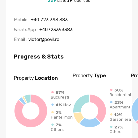
229
Listed Properties
Mobile :
+40 723 393 383
WhatsApp :
+40723393383
Email :
victor@povil.ro
Progress & Stats
Property
Type
Pr
Property
Location
38%
87%
Residential
București
23%
4%
Ilfov
Apartment
2%
12%
Pantelimon
Garsoniera
7%
27%
Others
Others