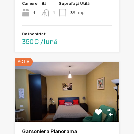
Camere
Băi
Suprafață Utilă
mp
1
39
1
De Inchiriat
350€ /lună
ACTIV
Garsoniera Planorama