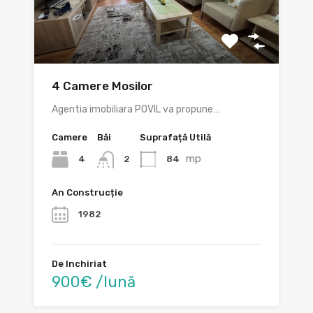
4 Camere Mosilor
Agentia imobiliara POVIL va propune…
Camere
Băi
Suprafață Utilă
mp
4
84
2
An Construcție
1982
De Inchiriat
900€ /lună