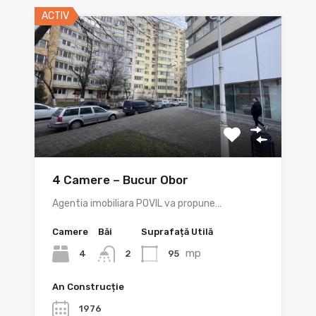
ACTIV
4 Camere – Bucur Obor
Agentia imobiliara POVIL va propune…
Camere
Băi
Suprafață Utilă
mp
4
95
2
An Construcție
1976