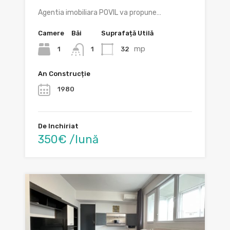
Agentia imobiliara POVIL va propune…
Camere
Băi
Suprafață Utilă
mp
1
32
1
An Construcție
1980
De Inchiriat
350€ /lună