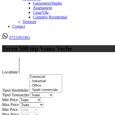
Garsoniera/Studio
Apartament
Casa/Vila
Complex Rezidential
Terenuri
Contact
0723393383
Teren 500 mp Vama Veche
Localitate
Tipul Imobilului
Tipul Tranzacției
Min Price
Max Price
Min Price
Max Price