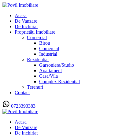
Acasa
De Vanzare
De Inchiriat
Proprietăți Imobiliare
Comercial
Birou
Comercial
Industrial
Rezidențial
Garsoniera/Studio
Apartament
Casa/Vila
Complex Rezidential
Terenuri
Contact
0723393383
Acasa
De Vanzare
De Inchiriat