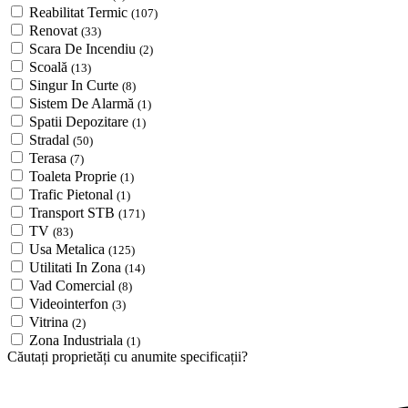
Reabilitat Termic
(107)
Renovat
(33)
Scara De Incendiu
(2)
Scoală
(13)
Singur In Curte
(8)
Sistem De Alarmă
(1)
Spatii Depozitare
(1)
Stradal
(50)
Terasa
(7)
Toaleta Proprie
(1)
Trafic Pietonal
(1)
Transport STB
(171)
TV
(83)
Usa Metalica
(125)
Utilitati In Zona
(14)
Vad Comercial
(8)
Videointerfon
(3)
Vitrina
(2)
Zona Industriala
(1)
Căutați proprietăți cu anumite specificații?