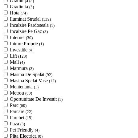
Grădiniță
(8)
Gradinita
(5)
Hota
(74)
Iluminat Stradal
(139)
Incalzire Pardoseala
(1)
Incalzire Pe Gaz
(3)
Internet
(30)
Intrare Proprie
(1)
Investitie
(4)
Lift
(123)
Mall
(4)
Marmura
(2)
Masina De Spalat
(92)
Masina Spalat Vase
(12)
Mentenanta
(1)
Metrou
(80)
Oportunitate De Investit
(1)
Parc
(60)
Parcare
(22)
Parchet
(15)
Paza
(3)
Pet Friendly
(4)
Plita Electrica
(0)