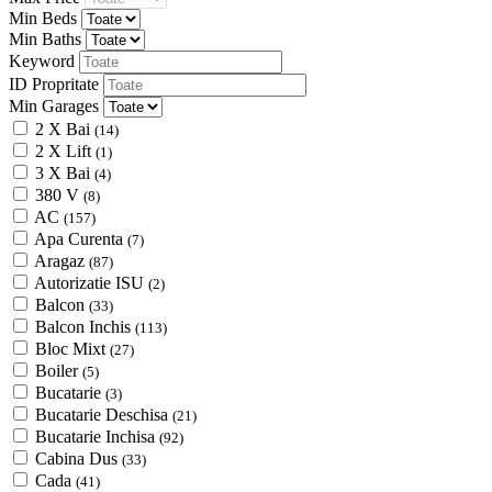
Min Beds
Min Baths
Keyword
ID Propritate
Min Garages
2 X Bai
(14)
2 X Lift
(1)
3 X Bai
(4)
380 V
(8)
AC
(157)
Apa Curenta
(7)
Aragaz
(87)
Autorizatie ISU
(2)
Balcon
(33)
Balcon Inchis
(113)
Bloc Mixt
(27)
Boiler
(5)
Bucatarie
(3)
Bucatarie Deschisa
(21)
Bucatarie Inchisa
(92)
Cabina Dus
(33)
Cada
(41)