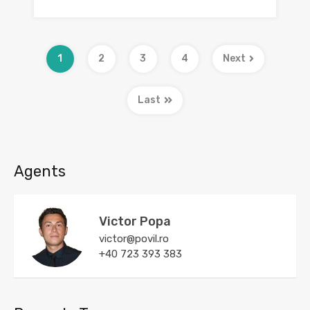
1
2
3
4
Next
Last
Agents
Victor Popa
victor@povil.ro
+40 723 393 383