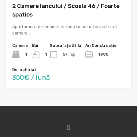
2 Camere Iancului / Scoala 46 / Foarte
spatios
Apartament de inchiriat in zona Iancului, format din 2
camere,…
Camere
Băi
Suprafață Utilă
An Construcție
1
57
mp
1980
1
De Inchiriat
350€ / lună