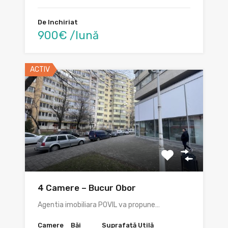
De Inchiriat
900€ /lună
ACTIV
4 Camere – Bucur Obor
Agentia imobiliara POVIL va propune…
Camere
Băi
Suprafață Utilă