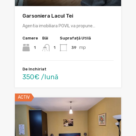
Garsoniera Lacul Tei
Agentia imobiliara POVIL va propune…
Camere
Băi
Suprafață Utilă
mp
1
39
1
De Inchiriat
350€ /lună
ACTIV