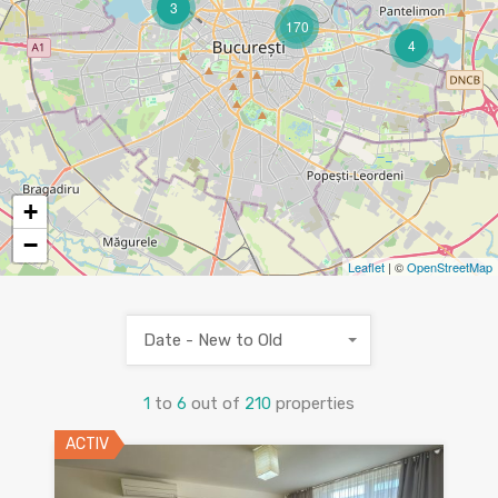
3
170
4
+
−
Leaflet
| ©
OpenStreetMap
Date - New to Old
1
to
6
out of
210
properties
ACTIV