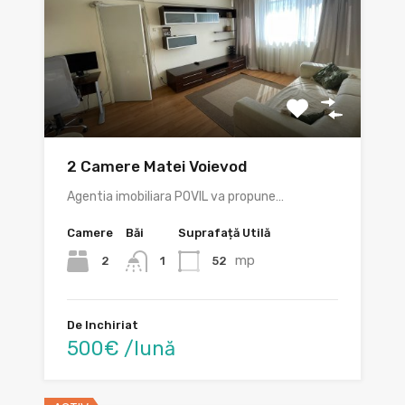
2 Camere Matei Voievod
Agentia imobiliara POVIL va propune…
Camere
Băi
Suprafață Utilă
mp
2
52
1
De Inchiriat
500€ /lună