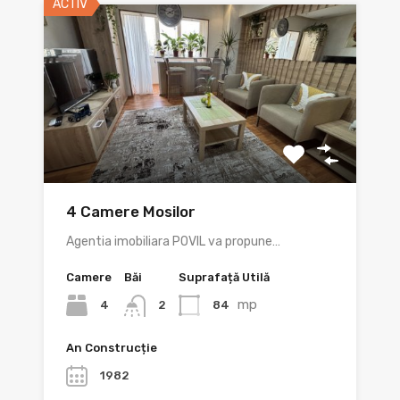
ACTIV
4 Camere Mosilor
Agentia imobiliara POVIL va propune…
Camere
Băi
Suprafață Utilă
mp
4
84
2
An Construcție
1982