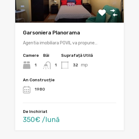
Garsoniera Planorama
Agentia imobiliara POVIL va propune…
Camere
Băi
Suprafață Utilă
mp
1
32
1
An Construcție
1980
De Inchiriat
350€ /lună