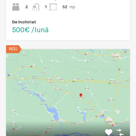
2
52
mp
1
De Inchiriat
500€ /lună
NOU