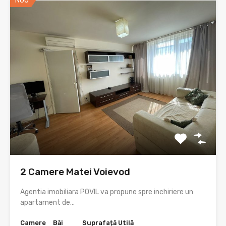
NOU
2 Camere Matei Voievod
Agentia imobiliara POVIL va propune spre inchiriere un
apartament de…
Camere
Băi
Suprafață Utilă