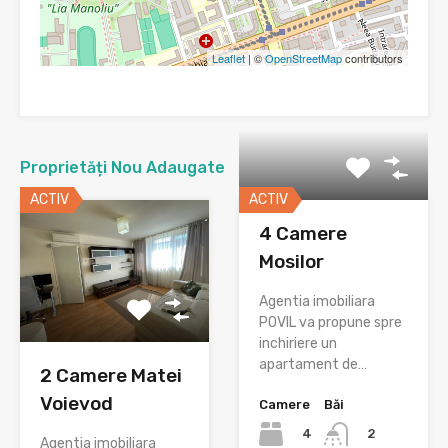
Leaflet
| ©
OpenStreetMap
contributors
Proprietăți Nou Adaugate
ACTIV
ACTIV
4 Camere
Mosilor
Agentia imobiliara
POVIL va propune spre
inchiriere un
apartament de…
2 Camere Matei
Voievod
Camere
Băi
4
2
Agentia imobiliara