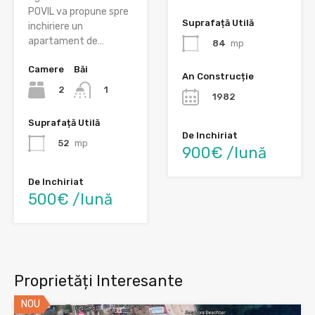
POVIL va propune spre
Suprafață Utilă
inchiriere un
apartament de…
84
mp
Camere
Băi
An Construcție
2
1
1982
Suprafață Utilă
De Inchiriat
52
mp
900€ /lună
De Inchiriat
500€ /lună
Proprietăți Interesante
NOU