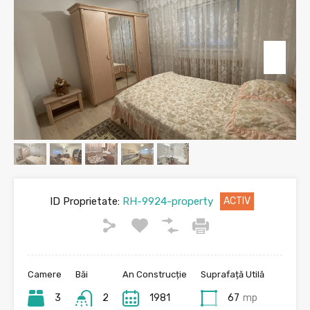
ID Proprietate:
RH-9924-property
ACTIV
Camere
Băi
An Construcție
Suprafață Utilă
3
2
1981
67
mp