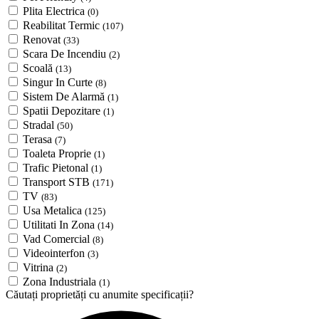
Plita Electrica
(0)
Reabilitat Termic
(107)
Renovat
(33)
Scara De Incendiu
(2)
Scoală
(13)
Singur In Curte
(8)
Sistem De Alarmă
(1)
Spatii Depozitare
(1)
Stradal
(50)
Terasa
(7)
Toaleta Proprie
(1)
Trafic Pietonal
(1)
Transport STB
(171)
TV
(83)
Usa Metalica
(125)
Utilitati In Zona
(14)
Vad Comercial
(8)
Videointerfon
(3)
Vitrina
(2)
Zona Industriala
(1)
Căutați proprietăți cu anumite specificații?