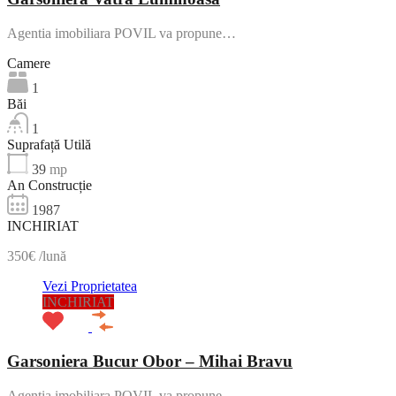
Agentia imobiliara POVIL va propune…
Camere
1
Băi
1
Suprafață Utilă
39
mp
An Construcție
1987
INCHIRIAT
350€ /lună
Vezi Proprietatea
INCHIRIAT
Garsoniera Bucur Obor – Mihai Bravu
Agentia imobiliara POVIL va propune…