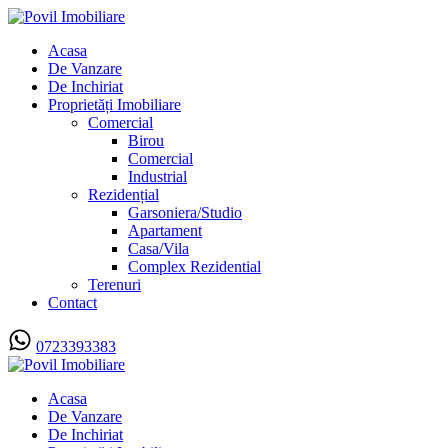
Acasa
De Vanzare
De Inchiriat
Proprietăți Imobiliare
Comercial
Birou
Comercial
Industrial
Rezidențial
Garsoniera/Studio
Apartament
Casa/Vila
Complex Rezidential
Terenuri
Contact
0723393383
Acasa
De Vanzare
De Inchiriat