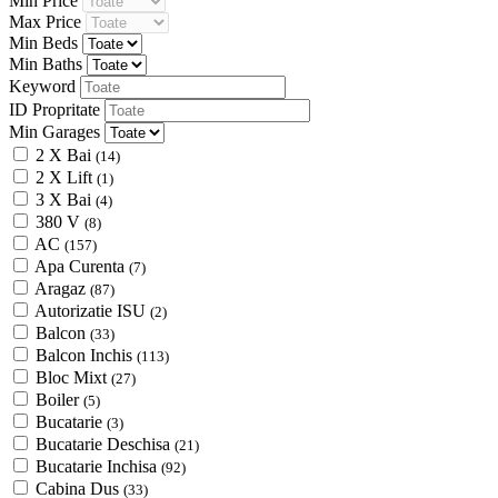
Min Price
Max Price
Min Beds
Min Baths
Keyword
ID Propritate
Min Garages
2 X Bai
(14)
2 X Lift
(1)
3 X Bai
(4)
380 V
(8)
AC
(157)
Apa Curenta
(7)
Aragaz
(87)
Autorizatie ISU
(2)
Balcon
(33)
Balcon Inchis
(113)
Bloc Mixt
(27)
Boiler
(5)
Bucatarie
(3)
Bucatarie Deschisa
(21)
Bucatarie Inchisa
(92)
Cabina Dus
(33)