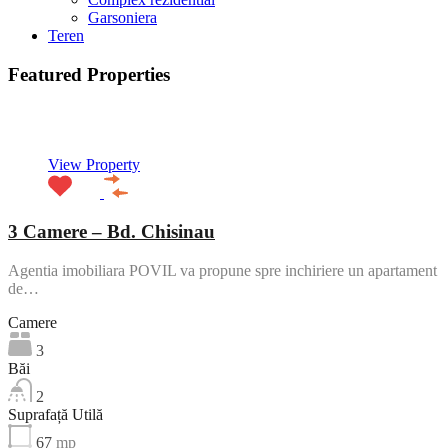
Garsoniera
Teren
Featured Properties
Featured
View Property
3 Camere – Bd. Chisinau
Agentia imobiliara POVIL va propune spre inchiriere un apartament
de…
Camere
3
Băi
2
Suprafață Utilă
67
mp