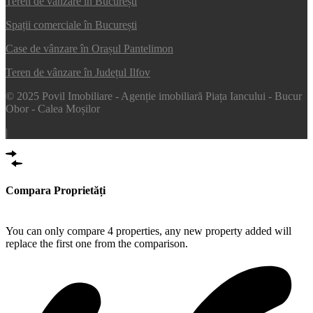
Teren de vânzare în București
Spații comerciale în București
Case de vânzare în Orașul Pantelimon
Teren de vânzare în Județul Ilfov
© 2025 Povil Imobiliare - Agenție imobiliară Piața Iancului - Bucur
Obor - Calea Moșilor
|
Compara Proprietăți
Compare
You can only compare 4 properties, any new property added will
replace the first one from the comparison.