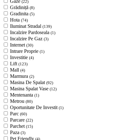
Gaze
(22)
Grădiniță
(8)
Gradinita
(5)
Hota
(74)
Iluminat Stradal
(139)
Incalzire Pardoseala
(1)
Incalzire Pe Gaz
(3)
Internet
(30)
Intrare Proprie
(1)
Investitie
(4)
Lift
(123)
Mall
(4)
Marmura
(2)
Masina De Spalat
(92)
Masina Spalat Vase
(12)
Mentenanta
(1)
Metrou
(80)
Oportunitate De Investit
(1)
Parc
(60)
Parcare
(22)
Parchet
(15)
Paza
(3)
Pet Friendly
(4)