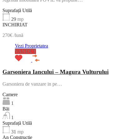
Suprafață Utilă
29
mp
INCHIRIAT
270€ /lună
Vezi Proprietatea
VANDUT
Garsoniera Iancului – Magura Vulturului
Garsoniera de vanzare in pe…
Camere
1
Băi
1
Suprafață Utilă
31
mp
An Construcție