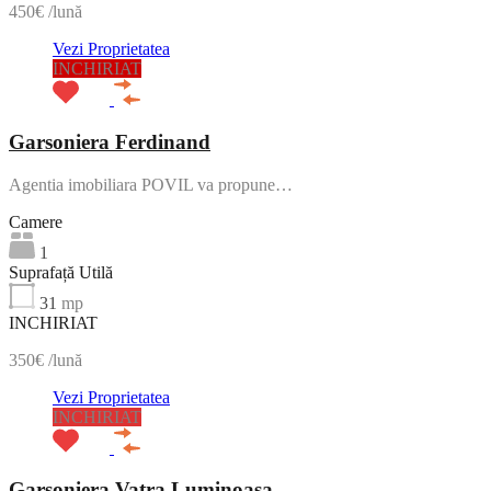
450€ /lună
Vezi Proprietatea
INCHIRIAT
Garsoniera Ferdinand
Agentia imobiliara POVIL va propune…
Camere
1
Suprafață Utilă
31
mp
INCHIRIAT
350€ /lună
Vezi Proprietatea
INCHIRIAT
Garsoniera Vatra Luminoasa