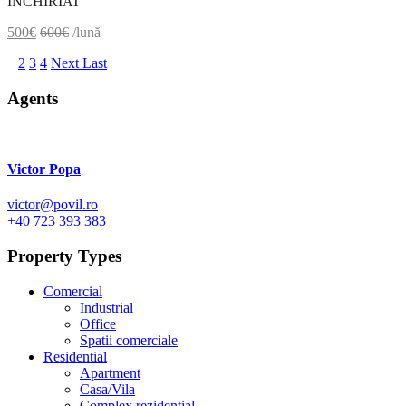
INCHIRIAT
500€
600€
/lună
1
2
3
4
Next
Last
Agents
Victor Popa
victor@povil.ro
+40 723 393 383
Property Types
Comercial
Industrial
Office
Spatii comerciale
Residential
Apartment
Casa/Vila
Complex rezidential