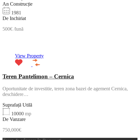
An Construcție
1981
De Inchiriat
500€ /lună
Featured
View Property
Teren Pantelimon – Cernica
Oportunitate de investitie, teren zona bazei de agement Cernica,
deschidere…
Suprafață Utilă
10000
mp
De Vanzare
750,000€