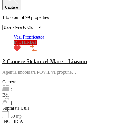
Căutare
1
to
6
out of
99
properties
Vezi Proprietatea
INCHIRIAT
2 Camere Stefan cel Mare – Lizeanu
Agentia imobiliara POVIL va propune…
Camere
2
Băi
1
Suprafață Utilă
50
mp
INCHIRIAT