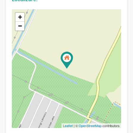
+
−
Leaflet
| ©
OpenStreetMap
contributors