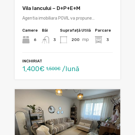
Vila Iancului – D+P+E+M
Agentia imobiliara POVIL va propune…
Camere
Băi
Suprafață Utilă
Parcare
mp
6
200
3
3
INCHIRIAT
1,400€
/lună
1,500€