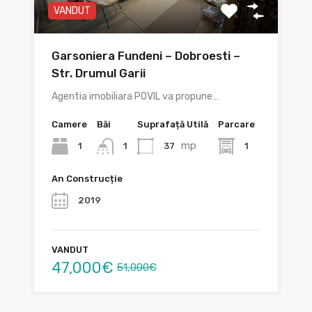
VANDUT
Garsoniera Fundeni – Dobroesti –
Str. Drumul Garii
Agentia imobiliara POVIL va propune…
Camere
Băi
Suprafață Utilă
Parcare
mp
1
37
1
1
An Construcție
2019
VANDUT
47,000€
51,000€