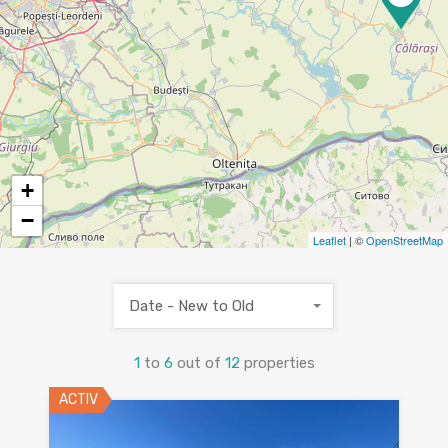
+
−
Leaflet
| ©
OpenStreetMap
Date - New to Old
1
to
6
out of
12
properties
ACTIV