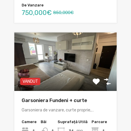
De Vanzare
750,000€
850,000€
VANDUT
Garsoniera Fundeni + curte
Garsoniera de vanzare, curte proprie,…
Camere
Băi
Suprafață Utilă
Parcare
mp
1
34
1
1