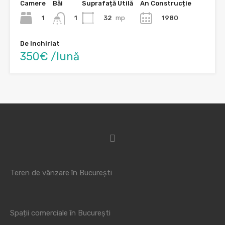
Camere
Băi
Suprafață Utilă
An Construcție
1
32
mp
1980
1
De Inchiriat
350€ /lună
Teren de vânzare în București
Spații comerciale în București