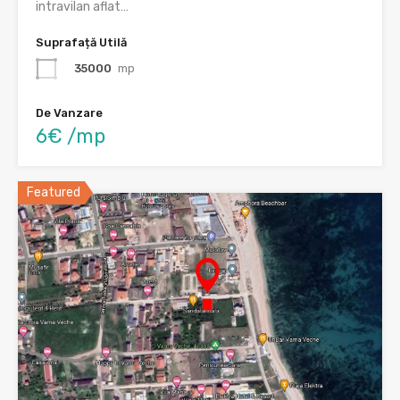
intravilan aflat…
Suprafață Utilă
35000
mp
De Vanzare
6€ /mp
Featured