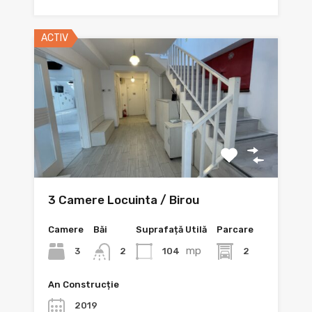
ACTIV
3 Camere Locuinta / Birou
Camere
Băi
Suprafață Utilă
Parcare
mp
3
104
2
2
An Construcție
2019