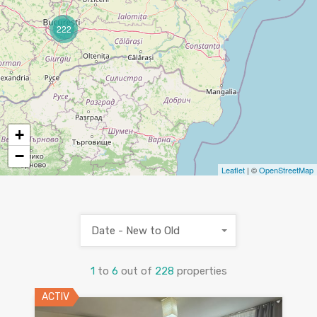
222
+
−
Leaflet
| ©
OpenStreetMap
Date - New to Old
1
to
6
out of
228
properties
ACTIV