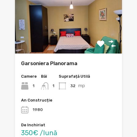
Garsoniera Planorama
Camere
Băi
Suprafață Utilă
mp
1
32
1
An Construcție
1980
De Inchiriat
350€ /lună