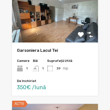
Garsoniera Lacul Tei
Camere
Băi
Suprafață Utilă
mp
1
39
1
De Inchiriat
350€ /lună
ACTIV