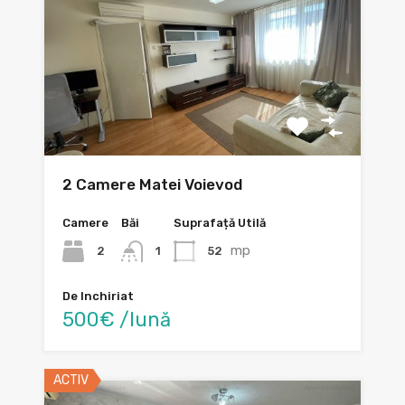
2 Camere Matei Voievod
Camere
Băi
Suprafață Utilă
mp
2
52
1
De Inchiriat
500€ /lună
ACTIV