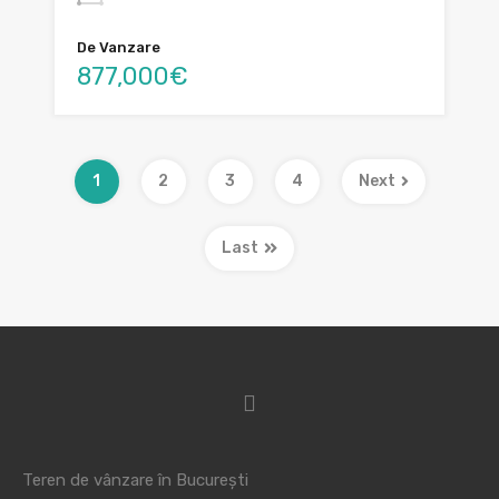
De Vanzare
877,000€
1
2
3
4
Next
Last
Teren de vânzare în București