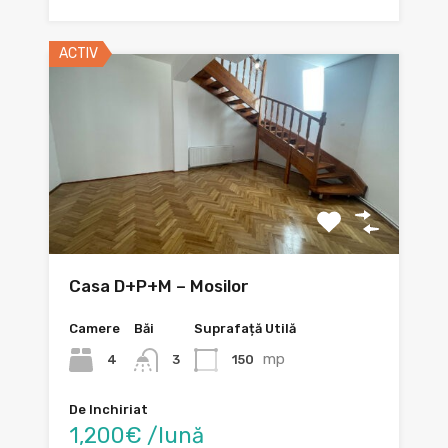
ACTIV
Casa D+P+M – Mosilor
Camere
Băi
Suprafață Utilă
mp
4
150
3
De Inchiriat
1,200€ /lună