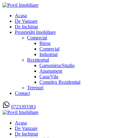
Acasa
De Vanzare
De Inchiriat
Proprietăți Imobiliare
Comercial
Birou
Comercial
Industrial
Rezidențial
Garsoniera/Studio
Apartament
Casa/Vila
Complex Rezidential
Terenuri
Contact
0723393383
Acasa
De Vanzare
De Inchiriat