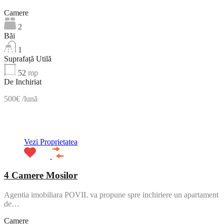
Camere
2
Băi
1
Suprafață Utilă
52
mp
De Inchiriat
500€ /lună
ACTIV
Vezi Proprietatea
4 Camere Mosilor
Agentia imobiliara POVIL va propune spre inchiriere un apartament
de…
Camere