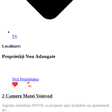
TV
Localizare:
Proprietăți Nou Adaugate
ACTIV
Vezi Proprietatea
2 Camere Matei Voievod
Agentia imobiliara POVIL va propune spre inchiriere un apartament
de…