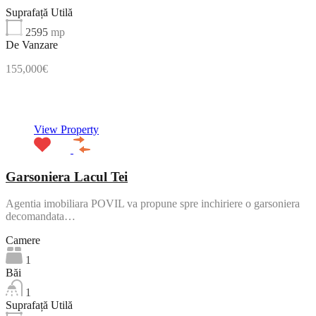
Suprafață Utilă
2595
mp
De Vanzare
155,000€
NOU
View Property
Garsoniera Lacul Tei
Agentia imobiliara POVIL va propune spre inchiriere o garsoniera
decomandata…
Camere
1
Băi
1
Suprafață Utilă