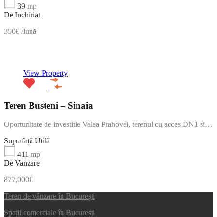
39
mp
De Inchiriat
350€ /lună
NOU
View Property
Teren Busteni – Sinaia
Oportunitate de investitie Valea Prahovei, terenul cu acces DN1 si…
Suprafață Utilă
411
mp
De Vanzare
877,000€
Teren de vânzare în București
Spații comerciale în București