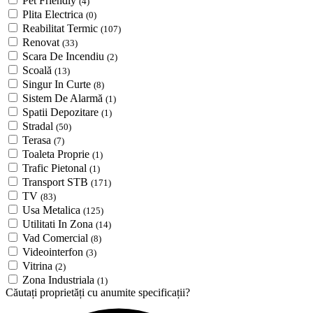
Pet Friendly
(4)
Plita Electrica
(0)
Reabilitat Termic
(107)
Renovat
(33)
Scara De Incendiu
(2)
Scoală
(13)
Singur In Curte
(8)
Sistem De Alarmă
(1)
Spatii Depozitare
(1)
Stradal
(50)
Terasa
(7)
Toaleta Proprie
(1)
Trafic Pietonal
(1)
Transport STB
(171)
TV
(83)
Usa Metalica
(125)
Utilitati In Zona
(14)
Vad Comercial
(8)
Videointerfon
(3)
Vitrina
(2)
Zona Industriala
(1)
Căutați proprietăți cu anumite specificații?