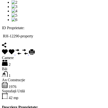
ID Proprietate:
RH-12290-property
Camere
2
Băi
1
An Construcție
1976
Suprafață Utilă
42
mp
Descriere Proprietate: