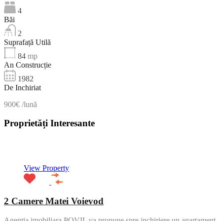
4
Băi
2
Suprafață Utilă
84
mp
An Construcție
1982
De Inchiriat
900€ /lună
Proprietăți Interesante
NOU
View Property
2 Camere Matei Voievod
Agentia imobiliara POVIL va propune spre inchiriere un apartament