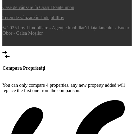
Case de vânzare în Orașul Pantelimon
Teren de vânzare în Județul Ilfov
© 2025 Povil Imobiliare - Agenție imobiliară Piața Iancului - Bucur
Obor - Calea Moșilor
|
Compara Proprietăți
Compare
You can only compare 4 properties, any new property added will
replace the first one from the comparison.