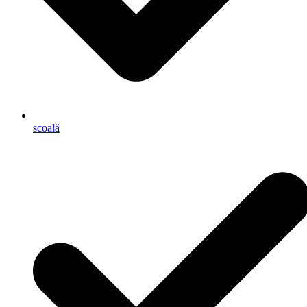
scoală