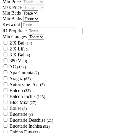
Min Price
Max Price
Min Beds
Min Baths
Keyword
ID Propritate
Min Garages
2 X Bai
(14)
2 X Lift
(1)
3 X Bai
(4)
380 V
(8)
AC
(157)
Apa Curenta
(7)
Aragaz
(87)
Autorizatie ISU
(2)
Balcon
(33)
Balcon Inchis
(113)
Bloc Mixt
(27)
Boiler
(5)
Bucatarie
(3)
Bucatarie Deschisa
(21)
Bucatarie Inchisa
(92)
Cabina Dus
(33)