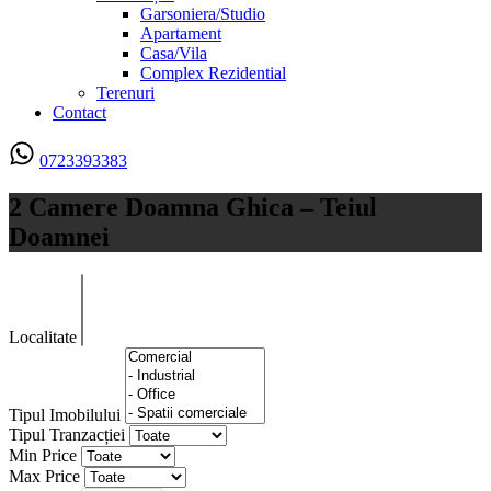
Garsoniera/Studio
Apartament
Casa/Vila
Complex Rezidential
Terenuri
Contact
0723393383
2 Camere Doamna Ghica – Teiul
Doamnei
Localitate
Tipul Imobilului
Tipul Tranzacției
Min Price
Max Price