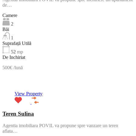
de…
Camere
2
Băi
1
Suprafață Utilă
52
mp
De Inchiriat
500€ /lună
NOU
View Property
Teren Sulina
Agentia imobiliara POVIL va propune spre vanzare un teren
aflata…