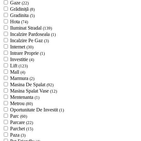
Gaze
(22)
Grădiniță
(8)
Gradinita
(5)
Hota
(74)
Iluminat Stradal
(139)
Incalzire Pardoseala
(1)
Incalzire Pe Gaz
(3)
Internet
(30)
Intrare Proprie
(1)
Investitie
(4)
Lift
(123)
Mall
(4)
Marmura
(2)
Masina De Spalat
(92)
Masina Spalat Vase
(12)
Mentenanta
(1)
Metrou
(80)
Oportunitate De Investit
(1)
Parc
(60)
Parcare
(22)
Parchet
(15)
Paza
(3)