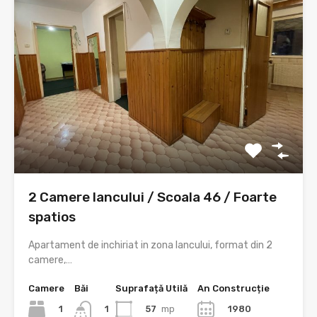
2 Camere Iancului / Scoala 46 / Foarte
spatios
Apartament de inchiriat in zona Iancului, format din 2
camere,…
Camere
Băi
Suprafață Utilă
An Construcție
1
57
mp
1980
1