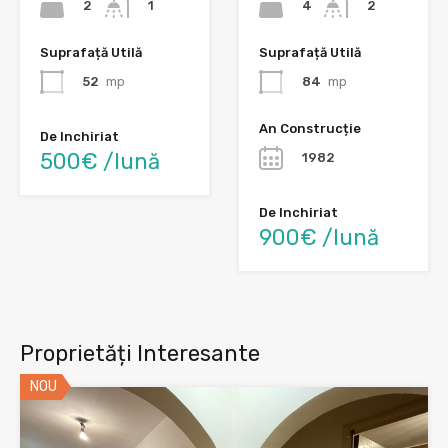
2
4
1
2
Suprafață Utilă
Suprafață Utilă
52
mp
84
mp
An Construcție
De Inchiriat
500€ /lună
1982
De Inchiriat
900€ /lună
Proprietăți Interesante
NOU