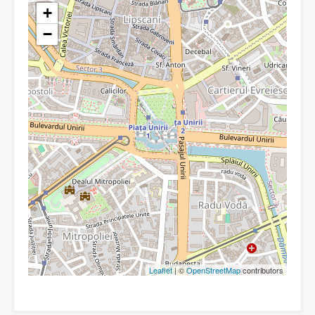
+
−
Leaflet
| ©
OpenStreetMap
contributors