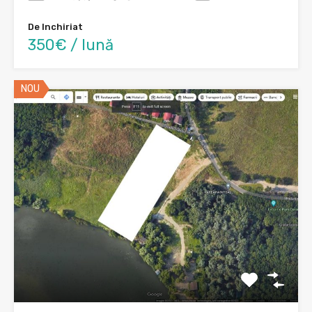
De Inchiriat
350€ / lună
NOU