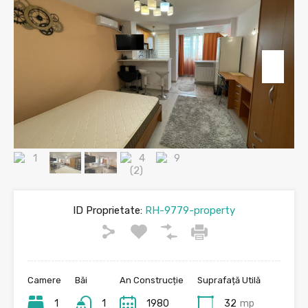
ID Proprietate:
RH-9779-property
Camere
Băi
An Construcție
Suprafață Utilă
1
1
1980
32
mp