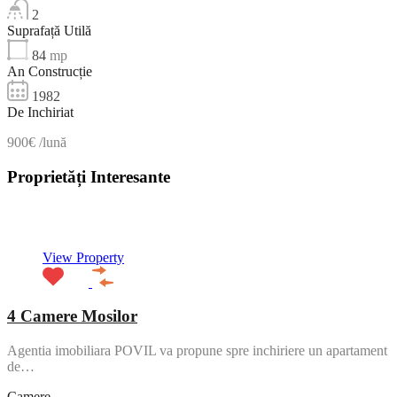
2
Suprafață Utilă
84
mp
An Construcție
1982
De Inchiriat
900€ /lună
Proprietăți Interesante
NOU
View Property
4 Camere Mosilor
Agentia imobiliara POVIL va propune spre inchiriere un apartament
de…
Camere