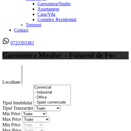
Garsoniera/Studio
Apartament
Casa/Vila
Complex Rezidential
Terenuri
Contact
0723393383
Garsoniera Mosilor – Foisorul de Foc
Localitate
Tipul Imobilului
Tipul Tranzacției
Min Price
Max Price
Min Price
Max Price