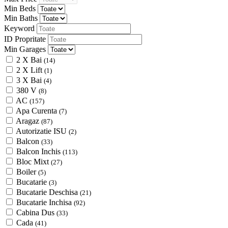
Min Beds
Min Baths
Keyword
ID Propritate
Min Garages
2 X Bai
(14)
2 X Lift
(1)
3 X Bai
(4)
380 V
(8)
AC
(157)
Apa Curenta
(7)
Aragaz
(87)
Autorizatie ISU
(2)
Balcon
(33)
Balcon Inchis
(113)
Bloc Mixt
(27)
Boiler
(5)
Bucatarie
(3)
Bucatarie Deschisa
(21)
Bucatarie Inchisa
(92)
Cabina Dus
(33)
Cada
(41)