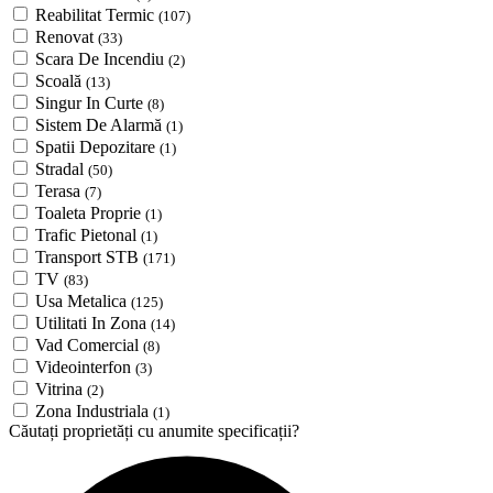
Reabilitat Termic
(107)
Renovat
(33)
Scara De Incendiu
(2)
Scoală
(13)
Singur In Curte
(8)
Sistem De Alarmă
(1)
Spatii Depozitare
(1)
Stradal
(50)
Terasa
(7)
Toaleta Proprie
(1)
Trafic Pietonal
(1)
Transport STB
(171)
TV
(83)
Usa Metalica
(125)
Utilitati In Zona
(14)
Vad Comercial
(8)
Videointerfon
(3)
Vitrina
(2)
Zona Industriala
(1)
Căutați proprietăți cu anumite specificații?