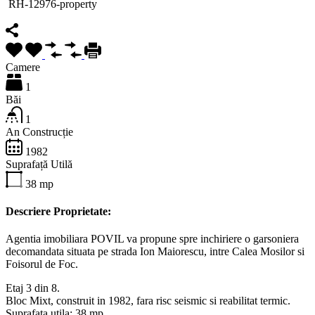
RH-12976-property
Camere
1
Băi
1
An Construcție
1982
Suprafață Utilă
38
mp
Descriere Proprietate:
Agentia imobiliara POVIL va propune spre inchiriere o garsoniera
decomandata situata pe strada Ion Maiorescu, intre Calea Mosilor si
Foisorul de Foc.
Etaj 3 din 8.
Bloc Mixt, construit in 1982, fara risc seismic si reabilitat termic.
Suprafata utila: 38 mp