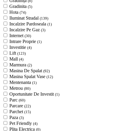
Grădiniță
(8)
Gradinita
(5)
Hota
(74)
Iluminat Stradal
(139)
Incalzire Pardoseala
(1)
Incalzire Pe Gaz
(3)
Internet
(30)
Intrare Proprie
(1)
Investitie
(4)
Lift
(123)
Mall
(4)
Marmura
(2)
Masina De Spalat
(92)
Masina Spalat Vase
(12)
Mentenanta
(1)
Metrou
(80)
Oportunitate De Investit
(1)
Parc
(60)
Parcare
(22)
Parchet
(15)
Paza
(3)
Pet Friendly
(4)
Plita Electrica
(0)