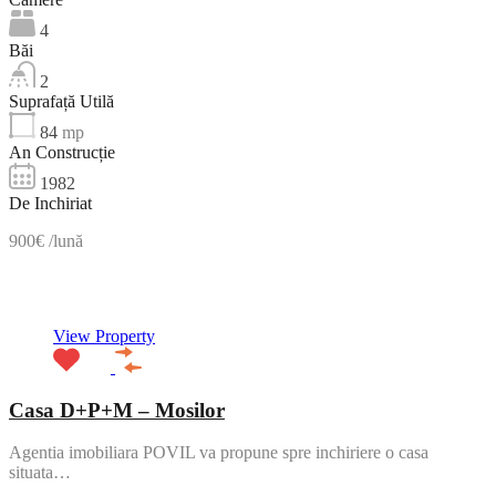
4
Băi
2
Suprafață Utilă
84
mp
An Construcție
1982
De Inchiriat
900€ /lună
NOU
View Property
Casa D+P+M – Mosilor
Agentia imobiliara POVIL va propune spre inchiriere o casa
situata…