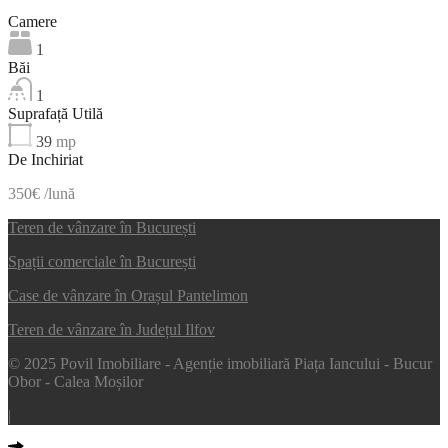
Camere
1
Băi
1
Suprafață Utilă
39
mp
De Inchiriat
350€ /lună
Teren de vânzare în București
Spații comerciale în București
Case de vânzare în Orașul Pantelimon
Teren de vânzare în Județul Ilfov
© 2025 Povil Imobiliare - Agenție imobiliară Piața Iancului - Bucur
Obor - Calea Moșilor
|