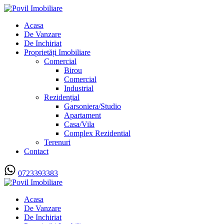
Acasa
De Vanzare
De Inchiriat
Proprietăți Imobiliare
Comercial
Birou
Comercial
Industrial
Rezidențial
Garsoniera/Studio
Apartament
Casa/Vila
Complex Rezidential
Terenuri
Contact
0723393383
Acasa
De Vanzare
De Inchiriat