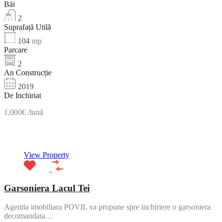
Băi
2
Suprafață Utilă
104
mp
Parcare
2
An Construcție
2019
De Inchiriat
1,000€ /lună
NOU
View Property
Garsoniera Lacul Tei
Agentia imobiliara POVIL va propune spre inchiriere o garsoniera
decomandata…