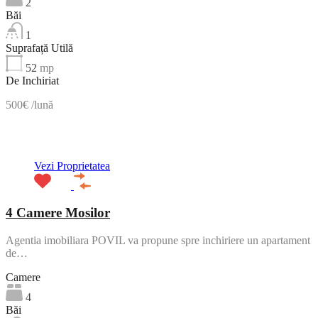
2
Băi
1
Suprafață Utilă
52
mp
De Inchiriat
500€ /lună
ACTIV
Vezi Proprietatea
4 Camere Mosilor
Agentia imobiliara POVIL va propune spre inchiriere un apartament
de…
Camere
4
Băi