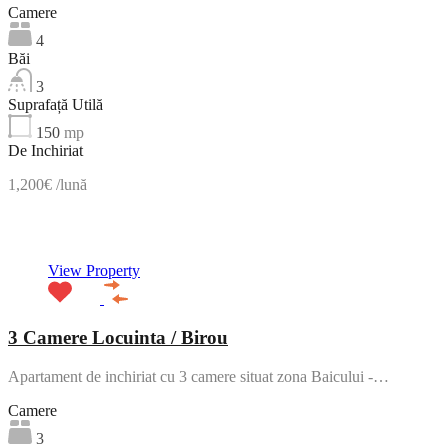
Camere
4
Băi
3
Suprafață Utilă
150
mp
De Inchiriat
1,200€ /lună
NOU
View Property
3 Camere Locuinta / Birou
Apartament de inchiriat cu 3 camere situat zona Baicului -…
Camere
3