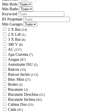
Min Beds
Min Baths
Keyword
ID Propritate
Min Garages
2 X Bai
(14)
2 X Lift
(1)
3 X Bai
(4)
380 V
(8)
AC
(157)
Apa Curenta
(7)
Aragaz
(87)
Autorizatie ISU
(2)
Balcon
(33)
Balcon Inchis
(113)
Bloc Mixt
(27)
Boiler
(5)
Bucatarie
(3)
Bucatarie Deschisa
(21)
Bucatarie Inchisa
(92)
Cabina Dus
(33)
Cada
(41)