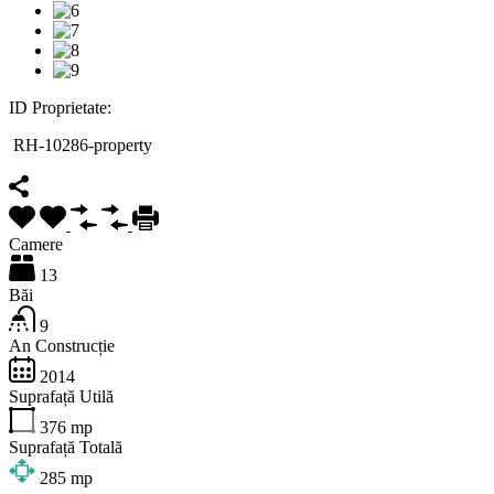
ID Proprietate:
RH-10286-property
Camere
13
Băi
9
An Construcție
2014
Suprafață Utilă
376
mp
Suprafață Totală
285
mp