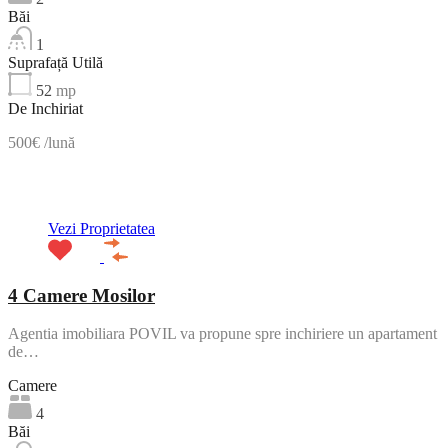
Băi
1
Suprafață Utilă
52
mp
De Inchiriat
500€ /lună
ACTIV
Vezi Proprietatea
4 Camere Mosilor
Agentia imobiliara POVIL va propune spre inchiriere un apartament
de…
Camere
4
Băi