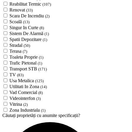
Reabilitat Termic
(107)
Renovat
(33)
Scara De Incendiu
(2)
Scoală
(13)
Singur In Curte
(8)
Sistem De Alarmă
(1)
Spatii Depozitare
(1)
Stradal
(50)
Terasa
(7)
Toaleta Proprie
(1)
Trafic Pietonal
(1)
Transport STB
(171)
TV
(83)
Usa Metalica
(125)
Utilitati In Zona
(14)
Vad Comercial
(8)
Videointerfon
(3)
Vitrina
(2)
Zona Industriala
(1)
Căutați proprietăți cu anumite specificații?