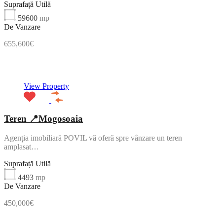
Suprafață Utilă
59600
mp
De Vanzare
655,600€
NOU
View Property
Teren 📍Mogosoaia
Agenția imobiliară POVIL vă oferă spre vânzare un teren
amplasat…
Suprafață Utilă
4493
mp
De Vanzare
450,000€
NOU