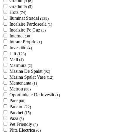
Grădiniță
(8)
Gradinita
(5)
Hota
(74)
Iluminat Stradal
(139)
Incalzire Pardoseala
(1)
Incalzire Pe Gaz
(3)
Internet
(30)
Intrare Proprie
(1)
Investitie
(4)
Lift
(123)
Mall
(4)
Marmura
(2)
Masina De Spalat
(92)
Masina Spalat Vase
(12)
Mentenanta
(1)
Metrou
(80)
Oportunitate De Investit
(1)
Parc
(60)
Parcare
(22)
Parchet
(15)
Paza
(3)
Pet Friendly
(4)
Plita Electrica
(0)