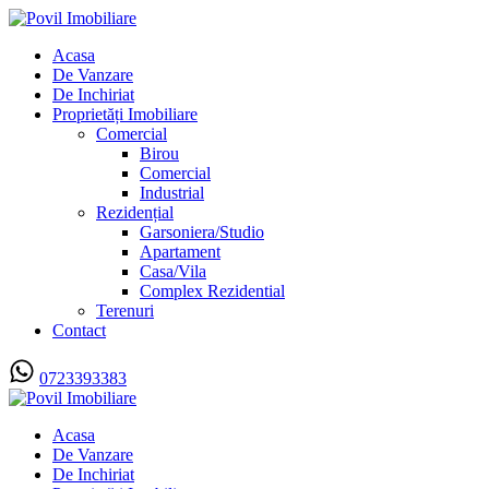
Acasa
De Vanzare
De Inchiriat
Proprietăți Imobiliare
Comercial
Birou
Comercial
Industrial
Rezidențial
Garsoniera/Studio
Apartament
Casa/Vila
Complex Rezidential
Terenuri
Contact
0723393383
Acasa
De Vanzare
De Inchiriat