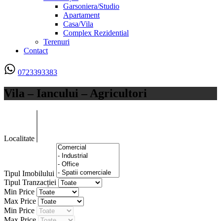
Garsoniera/Studio
Apartament
Casa/Vila
Complex Rezidential
Terenuri
Contact
0723393383
Vila – Iancului – Agricultori
Localitate
Tipul Imobilului
Tipul Tranzacției
Min Price
Max Price
Min Price
Max Price