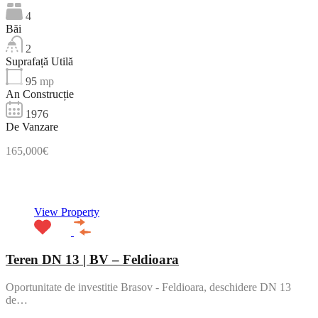
4
Băi
2
Suprafață Utilă
95
mp
An Construcție
1976
De Vanzare
165,000€
NOU
View Property
Teren DN 13 | BV – Feldioara
Oportunitate de investitie Brasov - Feldioara, deschidere DN 13
de…