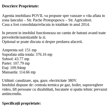
Descriere Proprietate:
Agentia imobiliara POVIL va propune spre vanzare o vila aflata in
zona Iancului – Str. Pache Protopopescu – Str. Agricultori.
Casa a fost consolidata/refacuta in totalitate in anul 2014.
In prezent in imobilul functioneaza un camin de batrani avand toate
prevederile/autotizatiile la zi.
Optional se poate discuta si despre predarea afacerii.
Amprenta sol: 151 mp
Suprafata utila totala: 376.16 mp
Subsol: 43.77 mp
Parter: 107.79 mp
Etaj: 109.94mp
Mansarda: 114.66 mp
Utilitati: canalizare, apa, gaze, electricitate 380V.
Imobilul dispune de: centrala termica pe gaz, boiler, supraveghere
video, lift persoane cu dizabilitati, bucatarie si spatiu tehnic prevazut
antiincendiu.
Specificații proprietate: