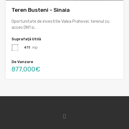
Teren Busteni – Sinaia
Oportunitate de investitie Valea Prahovei, terenul cu
acces DN1 si…
Suprafață Utilă
411
mp
De Vanzare
877,000€