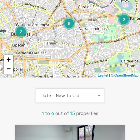
2
5
2
+
−
Leaflet
| ©
OpenStreetMap
Date - New to Old
1
to
6
out of
15
properties