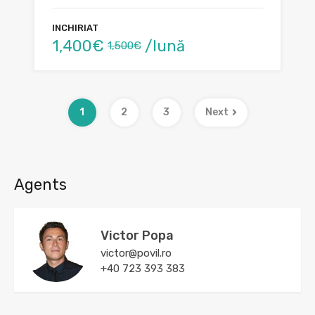
INCHIRIAT
1,400€
/lună
1,500€
1
2
3
Next
Agents
Victor Popa
victor@povil.ro
+40 723 393 383