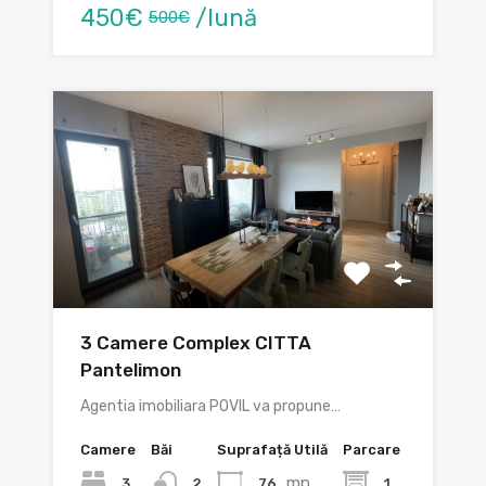
450€
/lună
500€
3 Camere Complex CITTA
Pantelimon
Agentia imobiliara POVIL va propune…
Camere
Băi
Suprafață Utilă
Parcare
mp
3
76
1
2