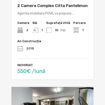
2 Camere Complex Citta Pantelimon
Agentia imobiliara POVIL va propune…
Camere
Băi
Suprafață Utilă
Parcare
mp
2
55
1
1
An Construcție
2018
INCHIRIAT
550€ /lună