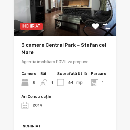
INCHIRIAT
3 camere Central Park – Stefan cel
Mare
Agentia imobiliara POVIL va propune…
Camere
Băi
Suprafață Utilă
Parcare
mp
3
64
1
1
An Construcție
2014
INCHIRIAT