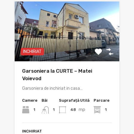
INCHIRIAT
Garsoniera la CURTE – Matei
Voievod
Garsoniera de inchiriat in casa…
Camere
Băi
Suprafață Utilă
Parcare
mp
1
48
1
1
INCHIRIAT