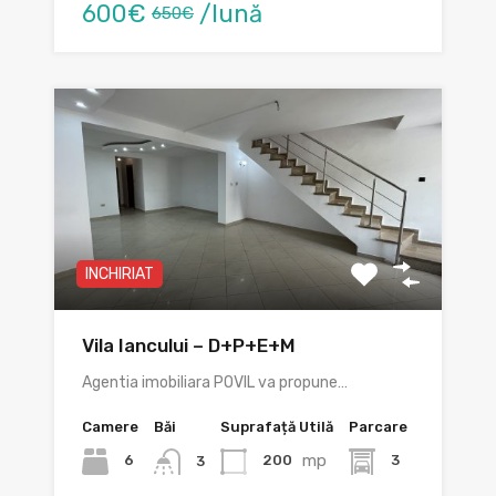
600€
/lună
650€
INCHIRIAT
Vila Iancului – D+P+E+M
Agentia imobiliara POVIL va propune…
Camere
Băi
Suprafață Utilă
Parcare
mp
6
200
3
3