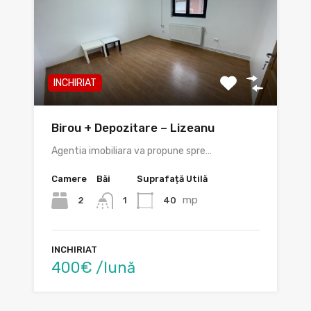
INCHIRIAT
Birou + Depozitare – Lizeanu
Agentia imobiliara va propune spre…
Camere
Băi
Suprafață Utilă
mp
2
40
1
INCHIRIAT
400€ /lună