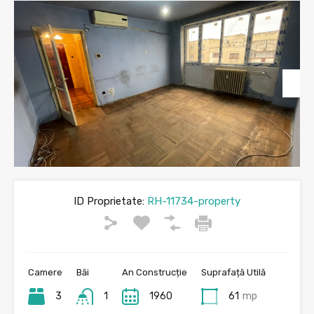
ID Proprietate:
RH-11734-property
Camere
Băi
An Construcție
Suprafață Utilă
3
1
1960
61
mp