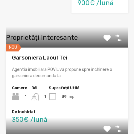
900€ /lună
Proprietăți Interesante
NOU
Garsoniera Lacul Tei
Agentia imobiliara POVIL va propune spre inchiriere o
garsoniera decomandata…
Camere
Băi
Suprafață Utilă
1
39
mp
1
De Inchiriat
350€ /lună