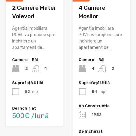
2 Camere Matei
4 Camere
Voievod
Mosilor
Agentia imobiliara
Agentia imobiliara
POVIL va propune spre
POVIL va propune spre
inchiriere un
inchiriere un
apartament de…
apartament de…
Camere
Băi
Camere
Băi
2
4
1
2
Suprafață Utilă
Suprafață Utilă
52
mp
84
mp
An Construcție
De Inchiriat
500€ /lună
1982
De Inchiriat