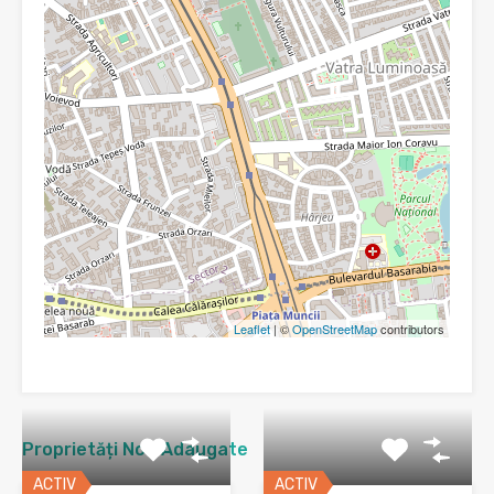
Leaflet
| ©
OpenStreetMap
contributors
Proprietăți Nou Adaugate
ACTIV
ACTIV