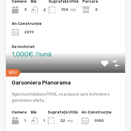
Camere
Băi
Suprafață Utilă
Parcare
3
104
mp
2
2
An Construcție
2019
De Inchiriat
1,000€ /lună
NOU
Garsoniera Planorama
Agentia imobiliara POVIL va propune spre inchiriere o
garsoniera aflata…
Camere
Băi
Suprafață Utilă
An Construcție
1
32
mp
1980
1