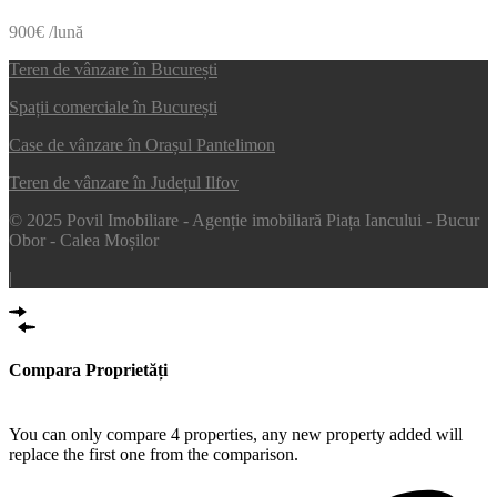
900€ /lună
Teren de vânzare în București
Spații comerciale în București
Case de vânzare în Orașul Pantelimon
Teren de vânzare în Județul Ilfov
© 2025 Povil Imobiliare - Agenție imobiliară Piața Iancului - Bucur
Obor - Calea Moșilor
|
Compara Proprietăți
Compare
You can only compare 4 properties, any new property added will
replace the first one from the comparison.