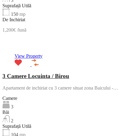
3
Suprafață Utilă
150
mp
De Inchiriat
1,200€ /lună
NOU
View Property
3 Camere Locuinta / Birou
Apartament de inchiriat cu 3 camere situat zona Baicului -…
Camere
3
Băi
2
Suprafață Utilă
104
mp