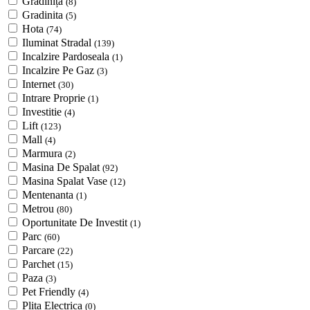
Grădiniță
(8)
Gradinita
(5)
Hota
(74)
Iluminat Stradal
(139)
Incalzire Pardoseala
(1)
Incalzire Pe Gaz
(3)
Internet
(30)
Intrare Proprie
(1)
Investitie
(4)
Lift
(123)
Mall
(4)
Marmura
(2)
Masina De Spalat
(92)
Masina Spalat Vase
(12)
Mentenanta
(1)
Metrou
(80)
Oportunitate De Investit
(1)
Parc
(60)
Parcare
(22)
Parchet
(15)
Paza
(3)
Pet Friendly
(4)
Plita Electrica
(0)