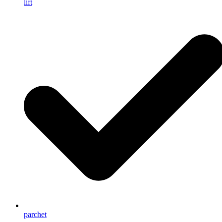
lift
parchet