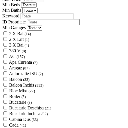
Min Beds
Min Baths
Keyword
ID Propritate
Min Garages
2 X Bai
(14)
2 X Lift
(1)
3 X Bai
(4)
380 V
(8)
AC
(157)
Apa Curenta
(7)
Aragaz
(87)
Autorizatie ISU
(2)
Balcon
(33)
Balcon Inchis
(113)
Bloc Mixt
(27)
Boiler
(5)
Bucatarie
(3)
Bucatarie Deschisa
(21)
Bucatarie Inchisa
(92)
Cabina Dus
(33)
Cada
(41)