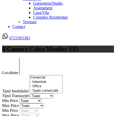
Garsoniera/Studio
Apartament
Casa/Vila
Complex Rezidential
Terenuri
Contact
0723393383
4 Camere Calea Mosilor 133
Localitate
Tipul Imobilului
Tipul Tranzacției
Min Price
Max Price
Min Price
Max Price