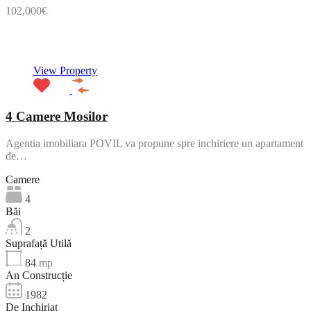
102,000€
NOU
View Property
4 Camere Mosilor
Agentia imobiliara POVIL va propune spre inchiriere un apartament
de…
Camere
4
Băi
2
Suprafață Utilă
84
mp
An Construcție
1982
De Inchiriat