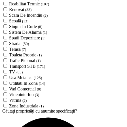
Reabilitat Termic
(107)
Renovat
(33)
Scara De Incendiu
(2)
Scoală
(13)
Singur In Curte
(8)
Sistem De Alarmă
(1)
Spatii Depozitare
(1)
Stradal
(50)
Terasa
(7)
Toaleta Proprie
(1)
Trafic Pietonal
(1)
Transport STB
(171)
TV
(83)
Usa Metalica
(125)
Utilitati In Zona
(14)
Vad Comercial
(8)
Videointerfon
(3)
Vitrina
(2)
Zona Industriala
(1)
Căutați proprietăți cu anumite specificații?