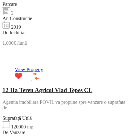
Parcare
2
An Construcție
2019
De Inchiriat
1,000€ /lună
NOU
View Property
12 Ha Teren Agricol Vlad Tepes CL
Agentia imobiliara POVIL va propune spre vanzare o suprafata
de…
Suprafață Utilă
120000
mp
De Vanzare