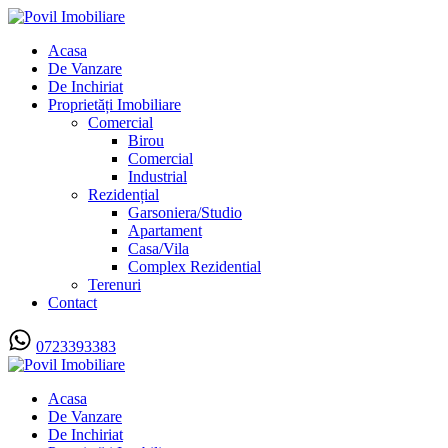
Acasa
De Vanzare
De Inchiriat
Proprietăți Imobiliare
Comercial
Birou
Comercial
Industrial
Rezidențial
Garsoniera/Studio
Apartament
Casa/Vila
Complex Rezidential
Terenuri
Contact
0723393383
Acasa
De Vanzare
De Inchiriat