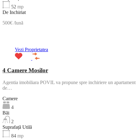
52
mp
De Inchiriat
500€ /lună
ACTIV
Vezi Proprietatea
4 Camere Mosilor
Agentia imobiliara POVIL va propune spre inchiriere un apartament
de…
Camere
4
Băi
2
Suprafață Utilă
84
mp