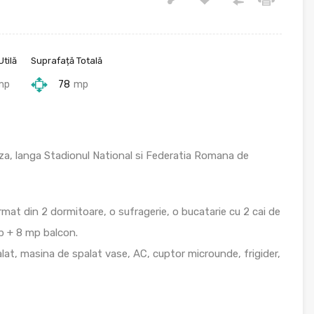
tilă
Suprafață Totală
mp
78
mp
za, langa Stadionul National si Federatia Romana de
rmat din 2 dormitoare, o sufragerie, o bucatarie cu 2 cai de
mp + 8 mp balcon.
lat, masina de spalat vase, AC, cuptor microunde, frigider,