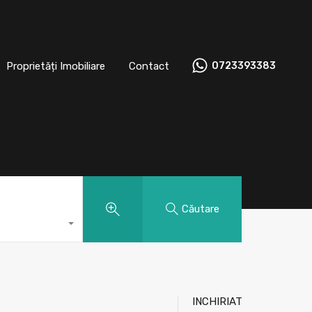
t
Proprietăți Imobiliare
Contact
0723393383
Proprietăți Imobiliare
Contact
0723393383
Căutare
INCHIRIAT