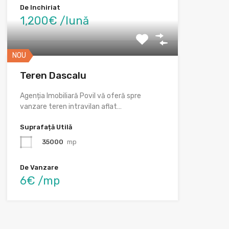
De Inchiriat
1,200€ /lună
NOU
Teren Dascalu
Agenția Imobiliară Povil vă oferă spre
vanzare teren intravilan aflat…
Suprafață Utilă
35000
mp
De Vanzare
6€ /mp