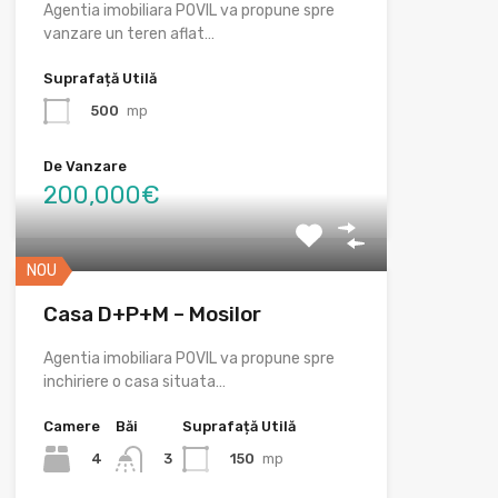
Agentia imobiliara POVIL va propune spre
vanzare un teren aflat…
Suprafață Utilă
500
mp
De Vanzare
200,000€
NOU
Casa D+P+M – Mosilor
Agentia imobiliara POVIL va propune spre
inchiriere o casa situata…
Camere
Băi
Suprafață Utilă
4
150
mp
3