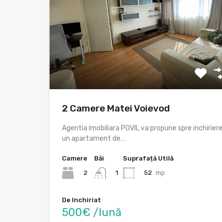
2 Camere Matei Voievod
Agentia imobiliara POVIL va propune spre inchirier
un apartament de…
Camere
Băi
Suprafață Utilă
2
52
mp
1
De Inchiriat
500€ /lună