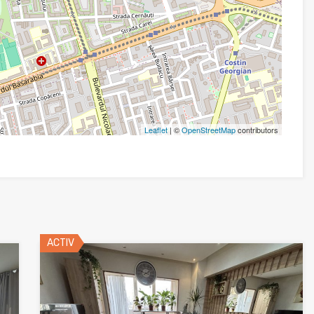
Leaflet
| ©
OpenStreetMap
contributors
ACTIV