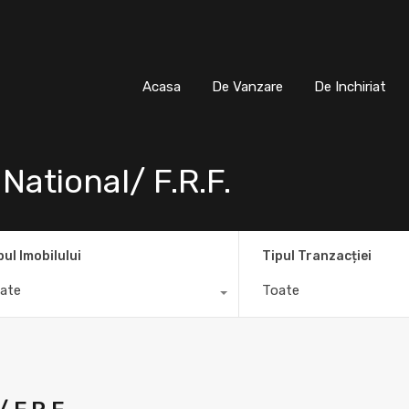
Acasa
De Vanzare
De Inchiria
Acasa
De Vanzare
De Inchiriat
National/ F.R.F.
pul Imobilului
Tipul Tranzacției
ate
Toate