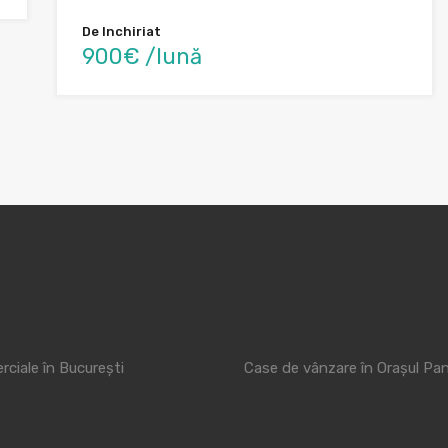
De Inchiriat
900€ /lună
rciale în București
Case de vânzare în Orașul Pa