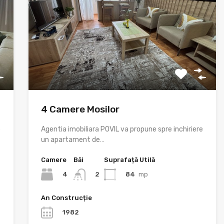
4 Camere Mosilor
e
Agentia imobiliara POVIL va propune spre inchiriere
un apartament de…
Camere
Băi
Suprafață Utilă
4
84
mp
2
An Construcție
1982