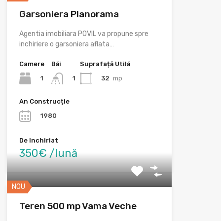
Garsoniera Planorama
Agentia imobiliara POVIL va propune spre
inchiriere o garsoniera aflata…
Camere
Băi
Suprafață Utilă
1
32
mp
1
An Construcție
1980
De Inchiriat
350€ /lună
NOU
Teren 500 mp Vama Veche