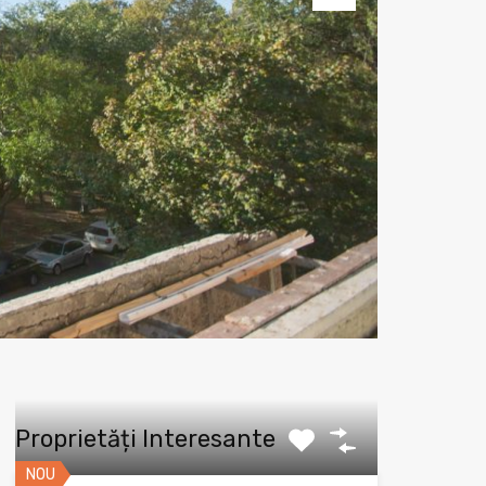
Next
Proprietăți Interesante
NOU