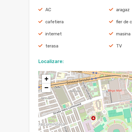
AC
aragaz
cafetiera
fier de 
internet
masina 
terasa
TV
Localizare:
+
−