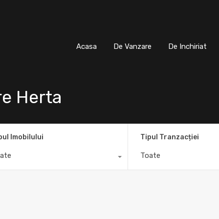
Acasa
De Vanzare
De Inchiria
Acasa
De Vanzare
De Inchiriat
e Herta
pul Imobilului
Tipul Tranzacției
ate
Toate