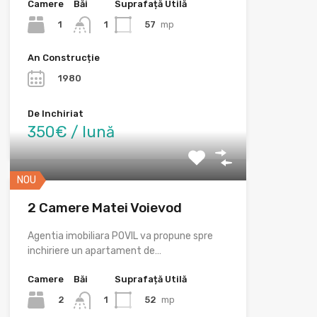
Camere
Băi
Suprafață Utilă
1
57
mp
1
An Construcție
1980
De Inchiriat
350€ / lună
NOU
2 Camere Matei Voievod
Agentia imobiliara POVIL va propune spre
inchiriere un apartament de…
Camere
Băi
Suprafață Utilă
2
52
mp
1