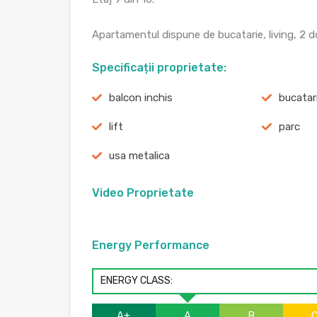
Apartamentul dispune de bucatarie, living, 2 do
Specificații proprietate:
balcon inchis
bucatar
lift
parc
usa metalica
Video Proprietate
Energy Performance
ENERGY CLASS:
A+
A
B