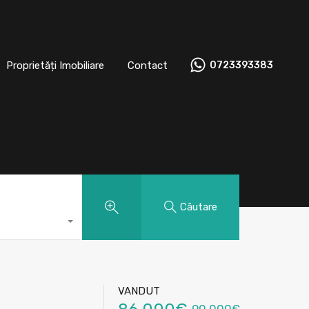
t
Proprietăți Imobiliare
Contact
0723393383
Proprietăți Imobiliare
Contact
0723393383
Căutare
VANDUT
90,000€