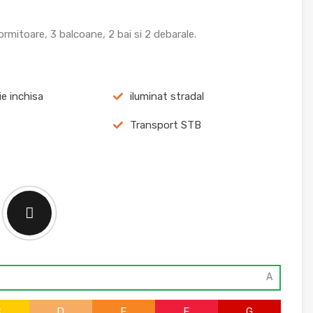
rmitoare, 3 balcoane, 2 bai si 2 debarale.
ie inchisa
iluminat stradal
Transport STB
A
C
D
E
F
G