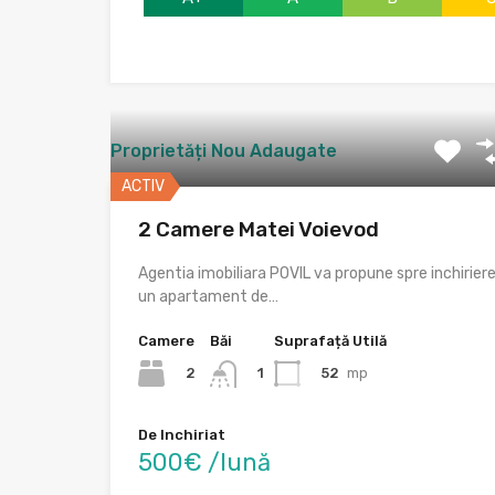
Proprietăți Nou Adaugate
ACTIV
2 Camere Matei Voievod
Agentia imobiliara POVIL va propune spre inchirier
un apartament de…
Camere
Băi
Suprafață Utilă
2
52
mp
1
De Inchiriat
500€ /lună