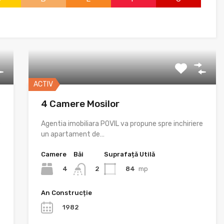
ACTIV
4 Camere Mosilor
e
Agentia imobiliara POVIL va propune spre inchiriere
un apartament de…
Camere
Băi
Suprafață Utilă
4
84
mp
2
An Construcție
1982