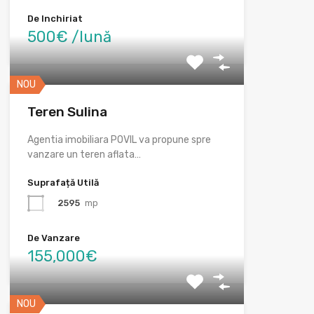
De Inchiriat
500€ /lună
NOU
Teren Sulina
Agentia imobiliara POVIL va propune spre
vanzare un teren aflata…
Suprafață Utilă
2595
mp
De Vanzare
155,000€
NOU