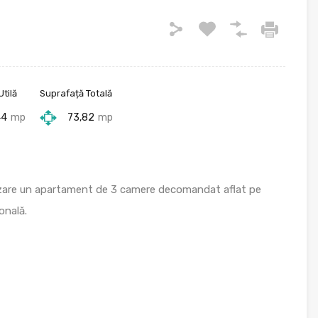
tilă
Suprafață Totală
44
mp
73,82
mp
nzare un apartament de 3 camere decomandat aflat pe
onală.