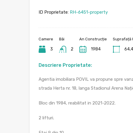
ID Proprietate:
RH-6451-property
Camere
Băi
An Construcție
Suprafață U
3
2
1984
64,
Descriere Proprietate:
Agentia imobiliara POVIL va propune spre va
strada Herta nr. 18, langa Stadionul Arena Nați
Bloc din 1984, reabilitat in 2021-2022.
2 lifturi.
Etaj 9 din 10.