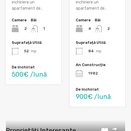
inchiriere un
inchiriere un
apartament de…
apartament de…
Camere
Băi
Camere
Băi
2
4
1
2
Suprafață Utilă
Suprafață Utilă
52
mp
84
mp
An Construcție
De Inchiriat
500€ /lună
1982
De Inchiriat
900€ /lună
Proprietăți Interesante