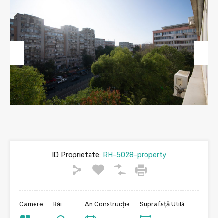
Previous
Next
ID Proprietate:
RH-5028-property
Camere
Băi
An Construcție
Suprafață Utilă