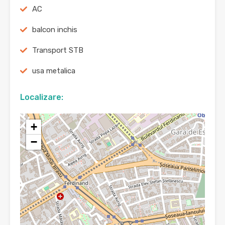
AC
balcon inchis
Transport STB
usa metalica
Localizare:
+
−