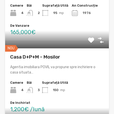
Camere
Băi
Suprafață Utilă
An Construcție
4
95
mp
1976
2
De Vanzare
165,000€
NOU
Casa D+P+M – Mosilor
Agentia imobiliara POVIL va propune spre inchiriere o
casa situata…
Camere
Băi
Suprafață Utilă
4
150
mp
3
De Inchiriat
1,200€ /lună