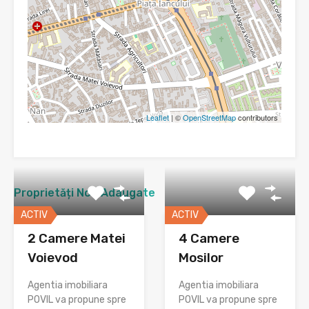
Leaflet
| ©
OpenStreetMap
contributors
Proprietăți Nou Adaugate
ACTIV
ACTIV
2 Camere Matei
4 Camere
Voievod
Mosilor
Agentia imobiliara
Agentia imobiliara
POVIL va propune spre
POVIL va propune spre