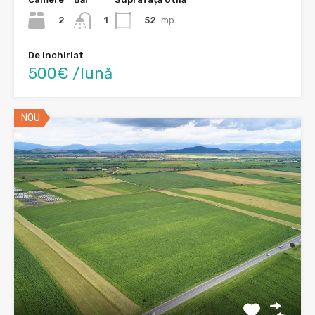
2
52
mp
1
De Inchiriat
500€ /lună
NOU