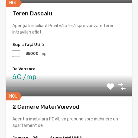
NOU
Teren Dascalu
Agenția Imobiliară Povil vă oferă spre vanzare teren
intravilan aflat…
Suprafață Utilă
35000
mp
De Vanzare
6€ /mp
NOU
2 Camere Matei Voievod
Agentia imobiliara POVIL va propune spre inchiriere un
apartament de…
Camere
Băi
Suprafață Utilă