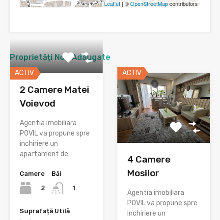
Leaflet
| ©
OpenStreetMap
contributors
Proprietăți Nou Adaugate
ACTIV
ACTIV
2 Camere Matei
Voievod
Agentia imobiliara
POVIL va propune spre
inchiriere un
apartament de…
4 Camere
Mosilor
Camere
Băi
2
1
Agentia imobiliara
POVIL va propune spre
Suprafață Utilă
inchiriere un