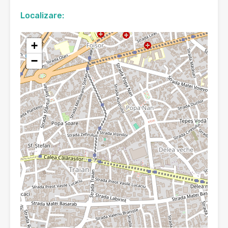
Localizare:
+
−