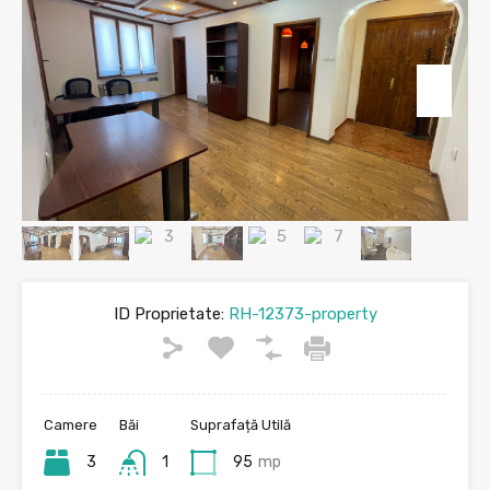
ID Proprietate:
RH-12373-property
Camere
Băi
Suprafață Utilă
3
1
95
mp