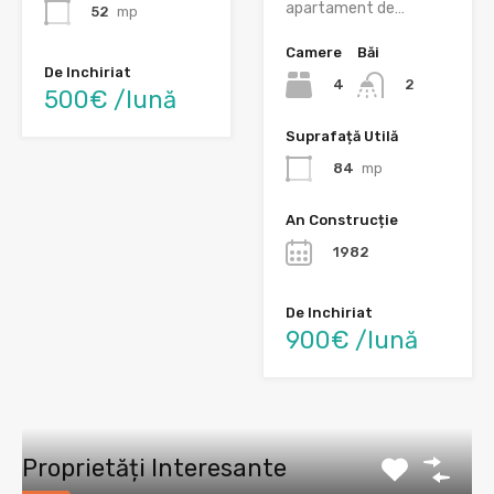
apartament de…
52
mp
Camere
Băi
De Inchiriat
4
2
500€ /lună
Suprafață Utilă
84
mp
An Construcție
1982
De Inchiriat
900€ /lună
Proprietăți Interesante