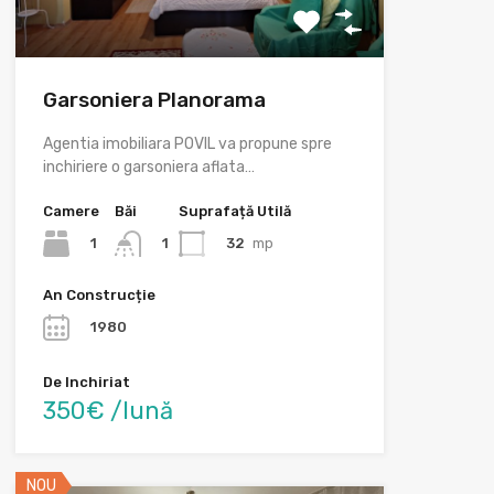
Garsoniera Planorama
Agentia imobiliara POVIL va propune spre
inchiriere o garsoniera aflata…
Camere
Băi
Suprafață Utilă
1
32
mp
1
An Construcție
1980
De Inchiriat
350€ /lună
NOU