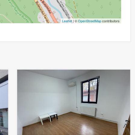
Leaflet
| ©
OpenStreetMap
contributors