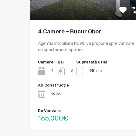
4 Camere – Bucur Obor
Agentia imobiliara POVIL va propune spre vanzare
un apartament spatios…
Camere
Băi
Suprafață Utilă
4
95
mp
2
An Construcție
1976
De Vanzare
165,000€