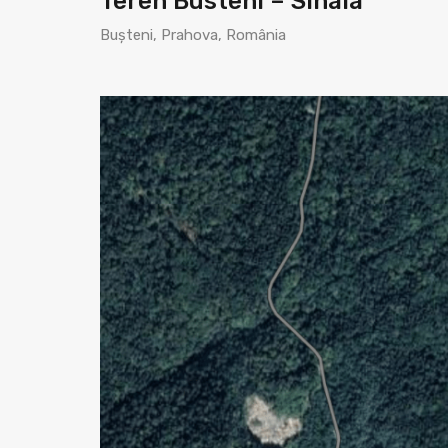
Teren Busteni – Sinaia
Bușteni, Prahova, România