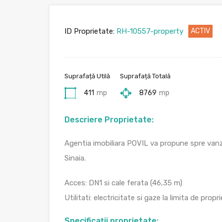
ID Proprietate:
RH-10557-property
ACTIV
Suprafață Utilă
Suprafață Totală
411
mp
8769
mp
Descriere Proprietate:
Agentia imobiliara POVIL va propune spre vanza
Sinaia.
Acces: DN1 si cale ferata (46,35 m)
Utilitati: electricitate si gaze la limita de prop
Specificații proprietate: