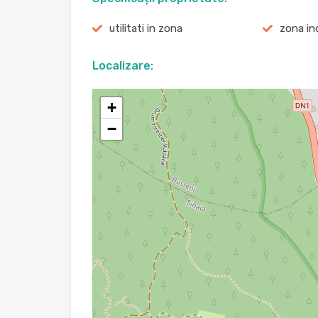
utilitati in zona
zona in
Localizare:
+
−