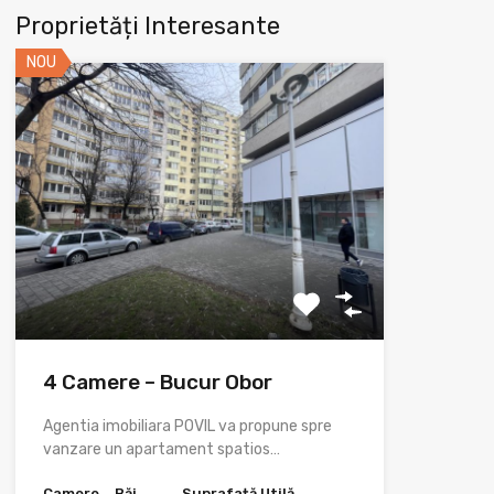
Proprietăți Interesante
NOU
4 Camere – Bucur Obor
Agentia imobiliara POVIL va propune spre
vanzare un apartament spatios…
Camere
Băi
Suprafață Utilă