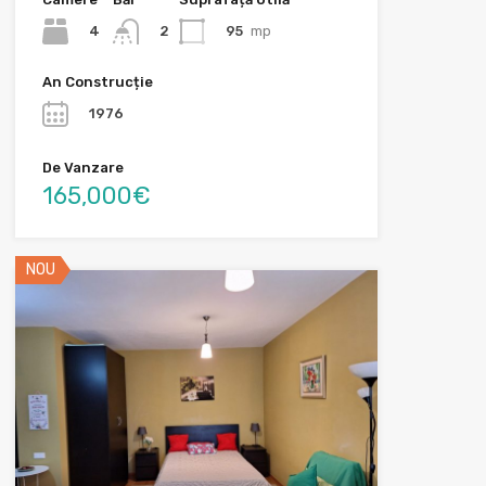
4
95
mp
2
An Construcție
1976
De Vanzare
165,000€
NOU