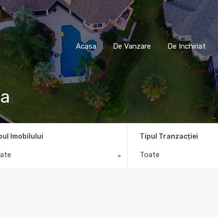
Acasa
De Vanzare
De Inchiria
Acasa
De Vanzare
De Inchiriat
ia
pul Imobilului
Tipul Tranzacției
ate
Toate