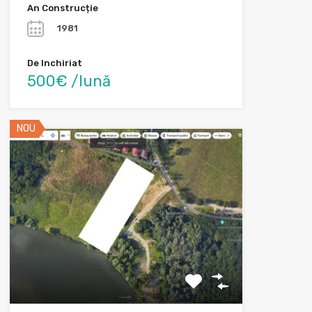
An Construcție
1981
De Inchiriat
500€ /lună
NOU