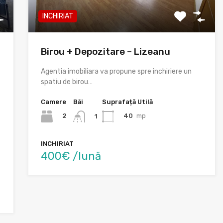
INCHIRIAT
Birou + Depozitare – Lizeanu
Agentia imobiliara va propune spre inchiriere un
spatiu de birou…
Camere
Băi
Suprafață Utilă
2
40
mp
1
INCHIRIAT
400€ /lună