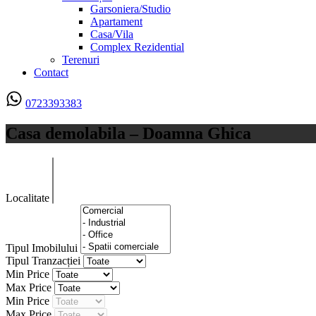
Garsoniera/Studio
Apartament
Casa/Vila
Complex Rezidential
Terenuri
Contact
0723393383
Casa demolabila – Doamna Ghica
Localitate
Tipul Imobilului
Tipul Tranzacției
Min Price
Max Price
Min Price
Max Price