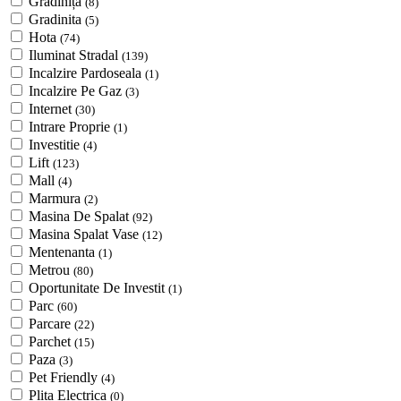
Grădiniță
(8)
Gradinita
(5)
Hota
(74)
Iluminat Stradal
(139)
Incalzire Pardoseala
(1)
Incalzire Pe Gaz
(3)
Internet
(30)
Intrare Proprie
(1)
Investitie
(4)
Lift
(123)
Mall
(4)
Marmura
(2)
Masina De Spalat
(92)
Masina Spalat Vase
(12)
Mentenanta
(1)
Metrou
(80)
Oportunitate De Investit
(1)
Parc
(60)
Parcare
(22)
Parchet
(15)
Paza
(3)
Pet Friendly
(4)
Plita Electrica
(0)