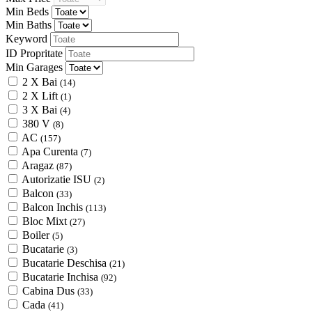
Min Beds
Min Baths
Keyword
ID Propritate
Min Garages
2 X Bai
(14)
2 X Lift
(1)
3 X Bai
(4)
380 V
(8)
AC
(157)
Apa Curenta
(7)
Aragaz
(87)
Autorizatie ISU
(2)
Balcon
(33)
Balcon Inchis
(113)
Bloc Mixt
(27)
Boiler
(5)
Bucatarie
(3)
Bucatarie Deschisa
(21)
Bucatarie Inchisa
(92)
Cabina Dus
(33)
Cada
(41)