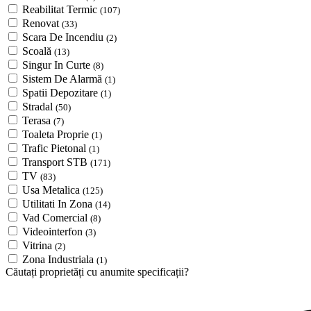
Reabilitat Termic
(107)
Renovat
(33)
Scara De Incendiu
(2)
Scoală
(13)
Singur In Curte
(8)
Sistem De Alarmă
(1)
Spatii Depozitare
(1)
Stradal
(50)
Terasa
(7)
Toaleta Proprie
(1)
Trafic Pietonal
(1)
Transport STB
(171)
TV
(83)
Usa Metalica
(125)
Utilitati In Zona
(14)
Vad Comercial
(8)
Videointerfon
(3)
Vitrina
(2)
Zona Industriala
(1)
Căutați proprietăți cu anumite specificații?