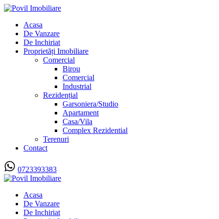
Acasa
De Vanzare
De Inchiriat
Proprietăți Imobiliare
Comercial
Birou
Comercial
Industrial
Rezidențial
Garsoniera/Studio
Apartament
Casa/Vila
Complex Rezidential
Terenuri
Contact
0723393383
Acasa
De Vanzare
De Inchiriat