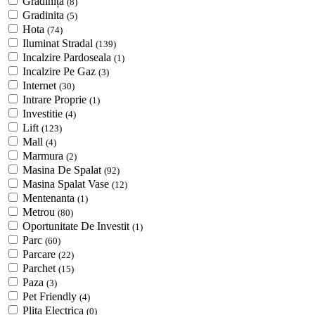
Grădiniță
(8)
Gradinita
(5)
Hota
(74)
Iluminat Stradal
(139)
Incalzire Pardoseala
(1)
Incalzire Pe Gaz
(3)
Internet
(30)
Intrare Proprie
(1)
Investitie
(4)
Lift
(123)
Mall
(4)
Marmura
(2)
Masina De Spalat
(92)
Masina Spalat Vase
(12)
Mentenanta
(1)
Metrou
(80)
Oportunitate De Investit
(1)
Parc
(60)
Parcare
(22)
Parchet
(15)
Paza
(3)
Pet Friendly
(4)
Plita Electrica
(0)