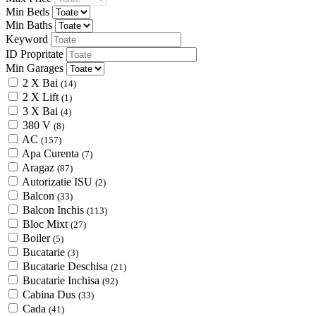
Min Beds
Min Baths
Keyword
ID Propritate
Min Garages
2 X Bai
(14)
2 X Lift
(1)
3 X Bai
(4)
380 V
(8)
AC
(157)
Apa Curenta
(7)
Aragaz
(87)
Autorizatie ISU
(2)
Balcon
(33)
Balcon Inchis
(113)
Bloc Mixt
(27)
Boiler
(5)
Bucatarie
(3)
Bucatarie Deschisa
(21)
Bucatarie Inchisa
(92)
Cabina Dus
(33)
Cada
(41)