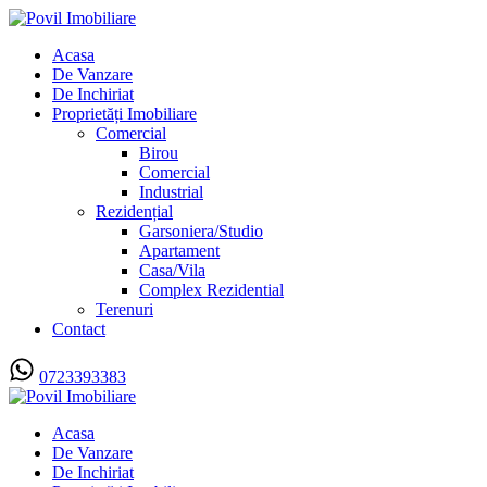
Acasa
De Vanzare
De Inchiriat
Proprietăți Imobiliare
Comercial
Birou
Comercial
Industrial
Rezidențial
Garsoniera/Studio
Apartament
Casa/Vila
Complex Rezidential
Terenuri
Contact
0723393383
Acasa
De Vanzare
De Inchiriat