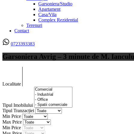
Garsoniera/Studio
Apartament
Casa/Vila
Complex Rezidential
Terenuri
Contact
0723393383
Garsoniera Avrig – 3 minute de M. Ianculu
Localitate
Tipul Imobilului
Tipul Tranzacției
Min Price
Max Price
Min Price
Max Price