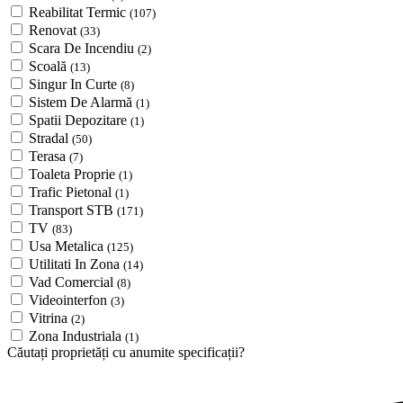
Reabilitat Termic
(107)
Renovat
(33)
Scara De Incendiu
(2)
Scoală
(13)
Singur In Curte
(8)
Sistem De Alarmă
(1)
Spatii Depozitare
(1)
Stradal
(50)
Terasa
(7)
Toaleta Proprie
(1)
Trafic Pietonal
(1)
Transport STB
(171)
TV
(83)
Usa Metalica
(125)
Utilitati In Zona
(14)
Vad Comercial
(8)
Videointerfon
(3)
Vitrina
(2)
Zona Industriala
(1)
Căutați proprietăți cu anumite specificații?