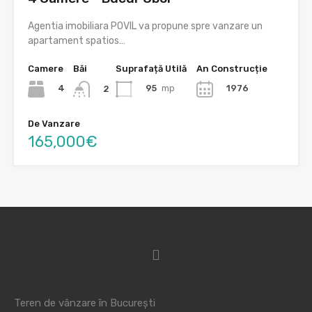
Agentia imobiliara POVIL va propune spre vanzare un
apartament spatios…
Camere
Băi
Suprafață Utilă
An Construcție
4
95
mp
1976
2
De Vanzare
165,000€
Teren de vânzare în București