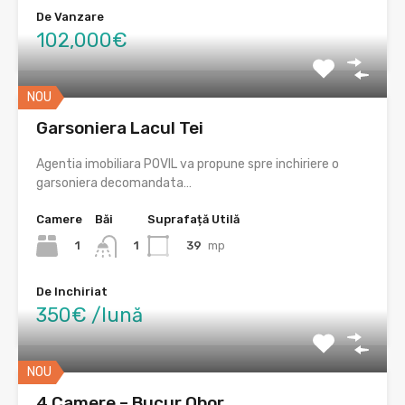
De Vanzare
102,000€
NOU
Garsoniera Lacul Tei
Agentia imobiliara POVIL va propune spre inchiriere o
garsoniera decomandata…
Camere
Băi
Suprafață Utilă
1
39
mp
1
De Inchiriat
350€ /lună
NOU
4 Camere – Bucur Obor