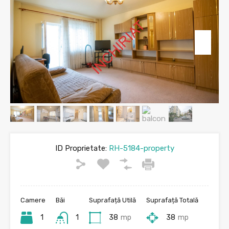
ID Proprietate:
RH-5184-property
Camere
Băi
Suprafață Utilă
Suprafață Totală
1
1
38
mp
38
mp