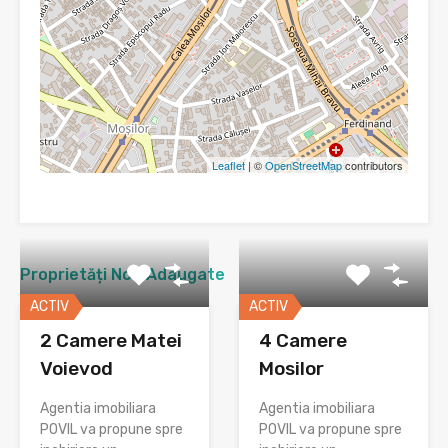
Leaflet
| ©
OpenStreetMap
contributors
Proprietăți Nou Adaugate
ACTIV
ACTIV
2 Camere Matei
4 Camere
Voievod
Mosilor
Agentia imobiliara
Agentia imobiliara
POVIL va propune spre
POVIL va propune spre