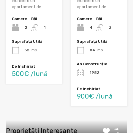
inchiriere un
inchiriere un
apartament de…
apartament de…
Camere
Băi
Camere
Băi
2
4
1
2
Suprafață Utilă
Suprafață Utilă
52
mp
84
mp
An Construcție
De Inchiriat
500€ /lună
1982
De Inchiriat
900€ /lună
Proprietăți Interesante