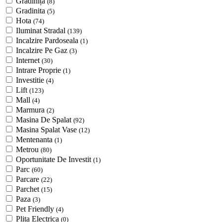
Grădiniță
(8)
Gradinita
(5)
Hota
(74)
Iluminat Stradal
(139)
Incalzire Pardoseala
(1)
Incalzire Pe Gaz
(3)
Internet
(30)
Intrare Proprie
(1)
Investitie
(4)
Lift
(123)
Mall
(4)
Marmura
(2)
Masina De Spalat
(92)
Masina Spalat Vase
(12)
Mentenanta
(1)
Metrou
(80)
Oportunitate De Investit
(1)
Parc
(60)
Parcare
(22)
Parchet
(15)
Paza
(3)
Pet Friendly
(4)
Plita Electrica
(0)