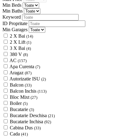
Min Beds
Min Baths
Keyword
ID Propritate
Min Garages
2 X Bai
(14)
2 X Lift
(1)
3 X Bai
(4)
380 V
(8)
AC
(157)
Apa Curenta
(7)
Aragaz
(87)
Autorizatie ISU
(2)
Balcon
(33)
Balcon Inchis
(113)
Bloc Mixt
(27)
Boiler
(5)
Bucatarie
(3)
Bucatarie Deschisa
(21)
Bucatarie Inchisa
(92)
Cabina Dus
(33)
Cada
(41)