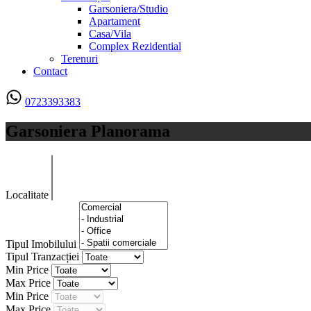
Garsoniera/Studio
Apartament
Casa/Vila
Complex Rezidential
Terenuri
Contact
0723393383
Garsoniera Planorama
Localitate
Tipul Imobilului
Tipul Tranzacției
Min Price
Max Price
Min Price
Max Price