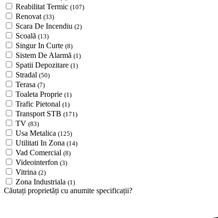
Reabilitat Termic
(107)
Renovat
(33)
Scara De Incendiu
(2)
Scoală
(13)
Singur In Curte
(8)
Sistem De Alarmă
(1)
Spatii Depozitare
(1)
Stradal
(50)
Terasa
(7)
Toaleta Proprie
(1)
Trafic Pietonal
(1)
Transport STB
(171)
TV
(83)
Usa Metalica
(125)
Utilitati In Zona
(14)
Vad Comercial
(8)
Videointerfon
(3)
Vitrina
(2)
Zona Industriala
(1)
Căutați proprietăți cu anumite specificații?