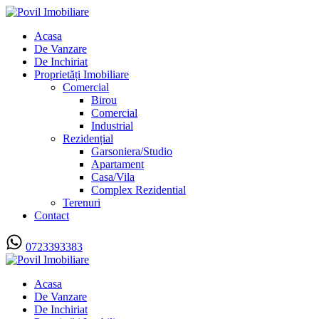
Acasa
De Vanzare
De Inchiriat
Proprietăți Imobiliare
Comercial
Birou
Comercial
Industrial
Rezidențial
Garsoniera/Studio
Apartament
Casa/Vila
Complex Rezidential
Terenuri
Contact
0723393383
Acasa
De Vanzare
De Inchiriat