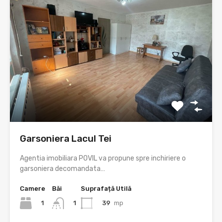
Garsoniera Lacul Tei
Agentia imobiliara POVIL va propune spre inchiriere o
garsoniera decomandata…
Camere
Băi
Suprafață Utilă
1
39
mp
1