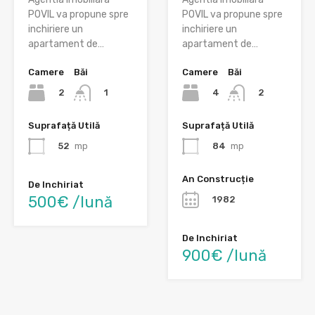
POVIL va propune spre
POVIL va propune spre
inchiriere un
inchiriere un
apartament de…
apartament de…
Camere
Băi
Camere
Băi
2
4
1
2
Suprafață Utilă
Suprafață Utilă
52
mp
84
mp
An Construcție
De Inchiriat
500€ /lună
1982
De Inchiriat
900€ /lună