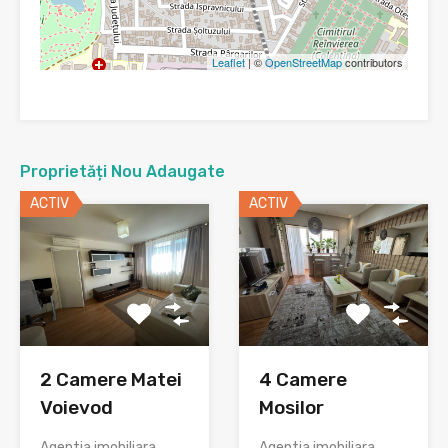
Leaflet
| ©
OpenStreetMap
contributors
Proprietăți Nou Adaugate
ACTIV
ACTIV
2 Camere Matei
4 Camere
Voievod
Mosilor
Agentia imobiliara
Agentia imobiliara