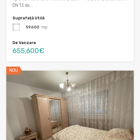
DN 13 de…
Suprafață Utilă
59600
mp
De Vanzare
655,600€
NOU