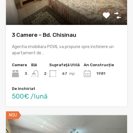
3 Camere – Bd. Chisinau
Agentia imobiliara POVIL va propune spre inchiriere un
apartament de…
Camere
Băi
Suprafață Utilă
An Construcție
3
67
mp
1981
2
De Inchiriat
500€ /lună
NOU