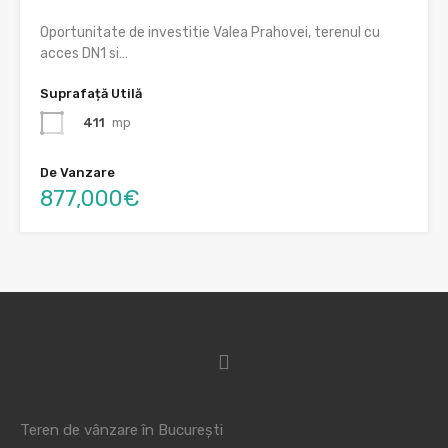
Oportunitate de investitie Valea Prahovei, terenul cu
acces DN1 si…
Suprafață Utilă
411
mp
De Vanzare
877,000€
Teren de vânzare în București