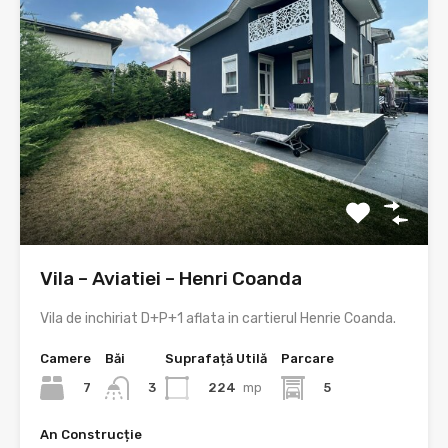
Vila – Aviatiei – Henri Coanda
Vila de inchiriat D+P+1 aflata in cartierul Henrie Coanda.
Camere
Băi
Suprafață Utilă
Parcare
7
224
mp
5
3
An Construcție