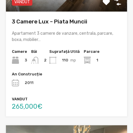
VANDUT
3 Camere Lux – Piata Muncii
Apartament 3 camere de vanzare, centrala, parcare,
boxa, mobilier…
Camere
Băi
Suprafață Utilă
Parcare
3
110
mp
1
2
An Construcție
2011
VANDUT
265,000€