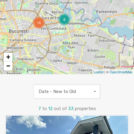
8
16
+
−
Leaflet
| ©
OpenStreetMap
Date - New to Old
7
to
12
out of
33
properties