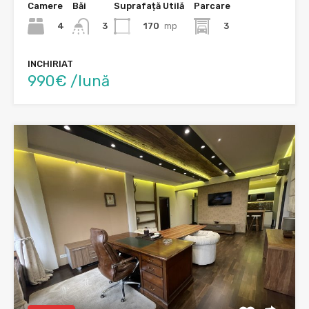
Camere
Băi
Suprafață Utilă
Parcare
4
170
mp
3
3
INCHIRIAT
990€ /lună