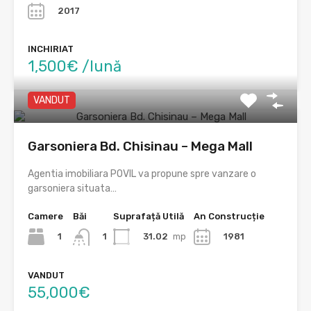
2017
INCHIRIAT
1,500€ /lună
VANDUT
Garsoniera Bd. Chisinau – Mega Mall
Agentia imobiliara POVIL va propune spre vanzare o
garsoniera situata…
Camere
Băi
Suprafață Utilă
An Construcție
1
31.02
mp
1981
1
VANDUT
55,000€