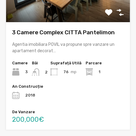
3 Camere Complex CITTA Pantelimon
Agentia imobiliara POVIL va propune spre vanzare un
apartament decorat…
Camere
Băi
Suprafață Utilă
Parcare
3
76
mp
1
2
An Construcție
2018
De Vanzare
200,000€