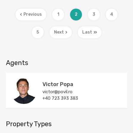
Previous
1
2
3
4
5
Next
Last
Agents
Victor Popa
victor@povil.ro
+40 723 393 383
Property Types