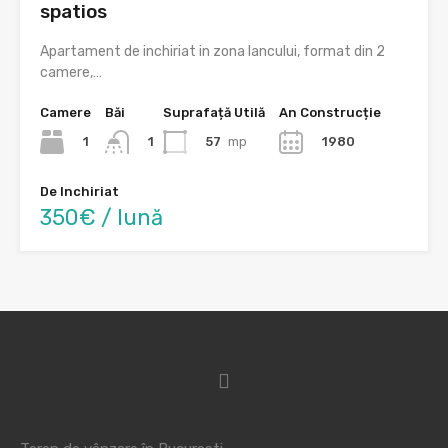
spatios
Apartament de inchiriat in zona Iancului, format din 2
camere,…
Camere
Băi
Suprafață Utilă
An Construcție
1
57
mp
1980
1
De Inchiriat
350€ / lună