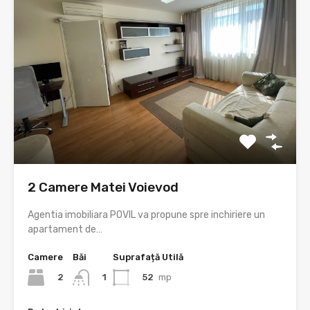
2 Camere Matei Voievod
Agentia imobiliara POVIL va propune spre inchiriere un
apartament de…
Camere
Băi
Suprafață Utilă
2
52
mp
1