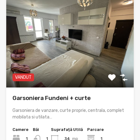
VANDUT
Garsoniera Fundeni + curte
Garsoniera de vanzare, curte proprie, centrala, complet
mobilata si utilata…
Camere
Băi
Suprafață Utilă
Parcare
1
34
mp
1
1