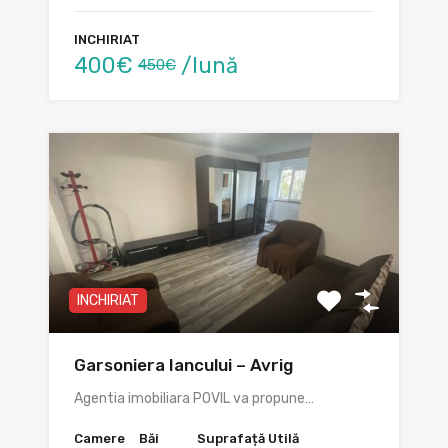
INCHIRIAT
400€
/lună
450€
INCHIRIAT
Garsoniera Iancului – Avrig
Agentia imobiliara POVIL va propune…
Camere
Băi
Suprafață Utilă