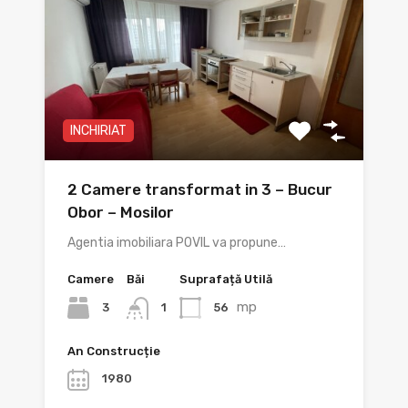
INCHIRIAT
2 Camere transformat in 3 – Bucur
Obor – Mosilor
Agentia imobiliara POVIL va propune…
Camere
Băi
Suprafață Utilă
mp
3
56
1
An Construcție
1980