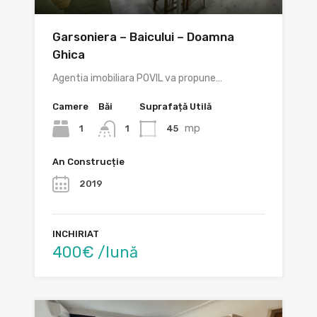
Garsoniera – Baicului – Doamna
Ghica
Agentia imobiliara POVIL va propune…
Camere
Băi
Suprafață Utilă
mp
1
45
1
An Construcție
2019
INCHIRIAT
400€ /lună