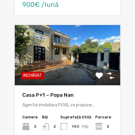
900€ /lună
INCHIRIAT
Casa P+1 – Popa Nan
Agentia imobiliara POVIL va propune…
Camere
Băi
Suprafață Utilă
Parcare
mp
3
140
2
2