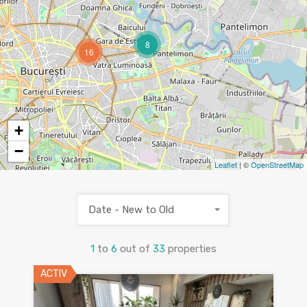
8
16
+
−
Leaflet
| ©
OpenStreetMap
Date - New to Old
1
to
6
out of
33
properties
ACTIV