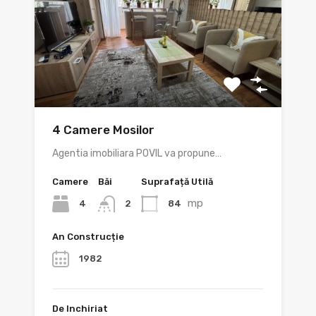
4 Camere Mosilor
Agentia imobiliara POVIL va propune…
Camere
Băi
Suprafață Utilă
mp
4
84
2
An Construcție
1982
De Inchiriat