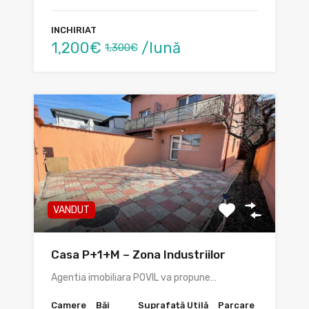
INCHIRIAT
1,200€
/lună
1,300€
VANDUT
Casa P+1+M – Zona Industriilor
Agentia imobiliara POVIL va propune…
Camere
Băi
Suprafață Utilă
Parcare