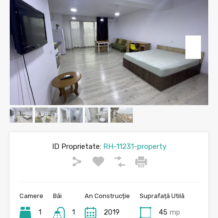
ID Proprietate:
RH-11231-property
Camere
Băi
An Construcție
Suprafață Utilă
1
1
2019
45
mp