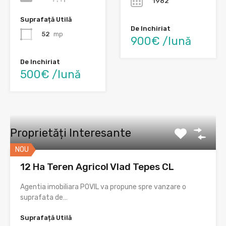
1982
Suprafață Utilă
De Inchiriat
52
mp
900€ /lună
De Inchiriat
500€ /lună
Proprietăți Interesante
NOU
12 Ha Teren Agricol Vlad Tepes CL
Agentia imobiliara POVIL va propune spre vanzare o
suprafata de…
Suprafață Utilă