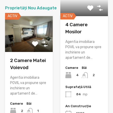
Proprietăți Nou Adaugate
ACTIV
ACTIV
4 Camere
Mosilor
Agentia imobiliara
POVIL va propune spre
inchiriere un
apartament de…
2 Camere Matei
Voievod
Camere
Băi
4
2
Agentia imobiliara
POVIL va propune spre
Suprafață Utilă
inchiriere un
apartament de…
84
mp
Camere
Băi
An Construcție
2
1