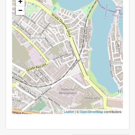
+
−
Leaflet
| ©
OpenStreetMap
contributors