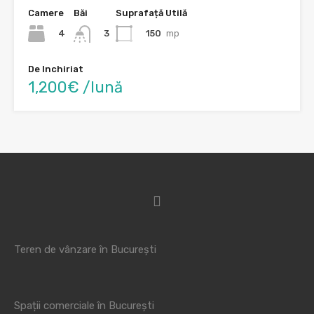
Camere
Băi
Suprafață Utilă
4
150
mp
3
De Inchiriat
1,200€ /lună
Teren de vânzare în București
Spații comerciale în București