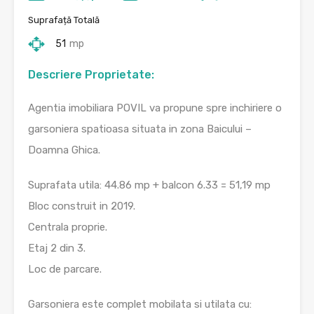
Suprafață Totală
51
mp
Descriere Proprietate:
Agentia imobiliara POVIL va propune spre inchiriere o
garsoniera spatioasa situata in zona Baicului –
Doamna Ghica.
Suprafata utila: 44.86 mp + balcon 6.33 = 51,19 mp
Bloc construit in 2019.
Centrala proprie.
Etaj 2 din 3.
Loc de parcare.
Garsoniera este complet mobilata si utilata cu: