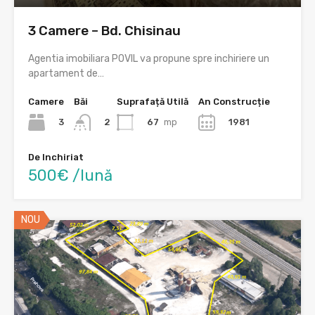
3 Camere – Bd. Chisinau
Agentia imobiliara POVIL va propune spre inchiriere un
apartament de…
Camere
Băi
Suprafață Utilă
An Construcție
3
67
mp
1981
2
De Inchiriat
500€ /lună
NOU