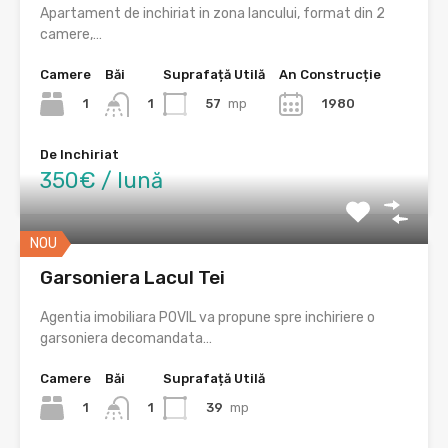
Apartament de inchiriat in zona Iancului, format din 2
camere,…
Camere
Băi
Suprafață Utilă
An Construcție
1
57
mp
1980
1
De Inchiriat
350€ / lună
NOU
Garsoniera Lacul Tei
Agentia imobiliara POVIL va propune spre inchiriere o
garsoniera decomandata…
Camere
Băi
Suprafață Utilă
1
39
mp
1