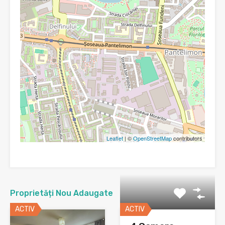
Leaflet
| ©
OpenStreetMap
contributors
Proprietăți Nou Adaugate
ACTIV
ACTIV