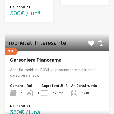
De Inchiriat
500€ /lună
Proprietăți Interesante
NOU
Garsoniera Planorama
Agentia imobiliara POVIL va propune spre inchiriere o
garsoniera aflata…
Camere
Băi
Suprafață Utilă
An Construcție
1
32
mp
1980
1
De Inchiriat
350€ /lună