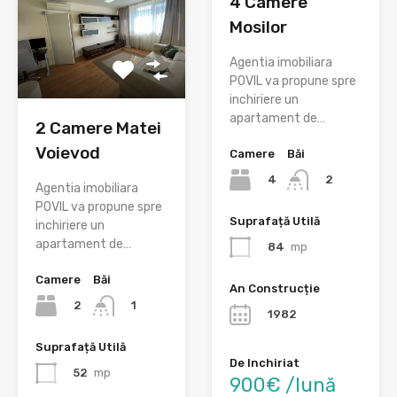
4 Camere
Mosilor
Agentia imobiliara
POVIL va propune spre
inchiriere un
apartament de…
2 Camere Matei
Voievod
Camere
Băi
4
2
Agentia imobiliara
POVIL va propune spre
Suprafață Utilă
inchiriere un
apartament de…
84
mp
Camere
Băi
An Construcție
2
1
1982
Suprafață Utilă
De Inchiriat
52
mp
900€ /lună