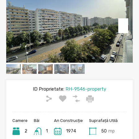
ID Proprietate:
RH-9546-property
Camere
Băi
An Construcție
Suprafață Utilă
2
1
1974
50
mp