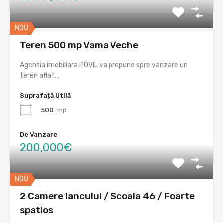
NOU
Teren 500 mp Vama Veche
Agentia imobiliara POVIL va propune spre vanzare un
teren aflat…
Suprafață Utilă
500
mp
De Vanzare
200,000€
NOU
2 Camere Iancului / Scoala 46 / Foarte
spatios