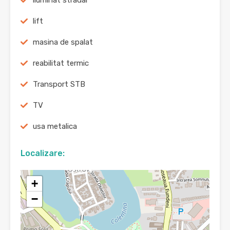
iluminat stradal
lift
masina de spalat
reabilitat termic
Transport STB
TV
usa metalica
Localizare:
+
−