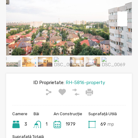
ID Proprietate:
RH-5816-property
Camere
Băi
An Construcție
Suprafață Utilă
3
1
1979
69
mp
Suprafață Totală