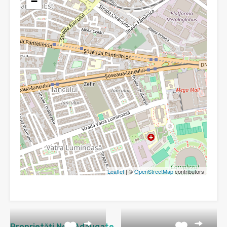
−
Leaflet
| ©
OpenStreetMap
contributors
Proprietăți Nou Adaugate