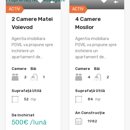
ACTIV
ACTIV
2 Camere Matei
4 Camere
Voievod
Mosilor
Agentia imobiliara
Agentia imobiliara
POVIL va propune spre
POVIL va propune spre
inchiriere un
inchiriere un
apartament de…
apartament de…
Camere
Băi
Camere
Băi
2
4
1
2
Suprafață Utilă
Suprafață Utilă
52
mp
84
mp
An Construcție
De Inchiriat
500€ /lună
1982