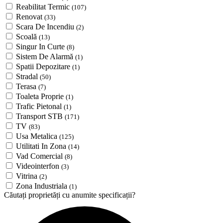
Reabilitat Termic
(107)
Renovat
(33)
Scara De Incendiu
(2)
Scoală
(13)
Singur In Curte
(8)
Sistem De Alarmă
(1)
Spatii Depozitare
(1)
Stradal
(50)
Terasa
(7)
Toaleta Proprie
(1)
Trafic Pietonal
(1)
Transport STB
(171)
TV
(83)
Usa Metalica
(125)
Utilitati In Zona
(14)
Vad Comercial
(8)
Videointerfon
(3)
Vitrina
(2)
Zona Industriala
(1)
Căutați proprietăți cu anumite specificații?