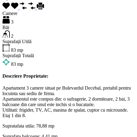
Camere
3
Băi
2
Suprafață Utilă
83
mp
Suprafață Totală
83
mp
Descriere Proprietate:
Apartament 3 camere situat pe Bulevardul Decebal, pretabil pentru
locuinta sau sediu de firma.
Apartamentul este compus din: o sufragerie, 2 dormitoare, 2 bai, 3
balcoane din care unul este inchis si o bucatarie.
Utilitati: frigider, TV, AC, masina de spalat, cuptor cu microunde.
Etaj 1 din 8.
Supratafata utila: 78,88 mp
Suprafata balcoane: 4,41 mp