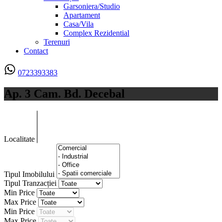
Garsoniera/Studio
Apartament
Casa/Vila
Complex Rezidential
Terenuri
Contact
0723393383
Ap. 3 Cam. Bd. Decebal
Localitate
Tipul Imobilului
Tipul Tranzacției
Min Price
Max Price
Min Price
Max Price