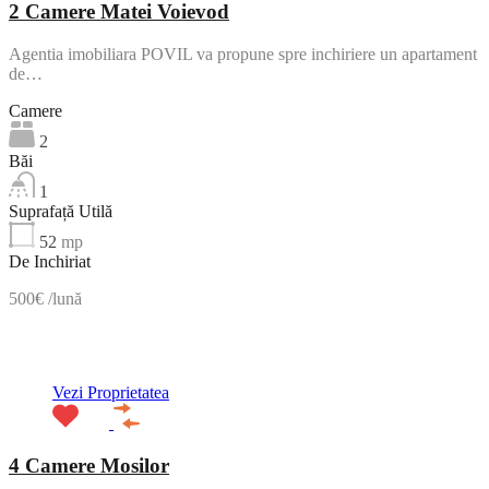
2 Camere Matei Voievod
Agentia imobiliara POVIL va propune spre inchiriere un apartament
de…
Camere
2
Băi
1
Suprafață Utilă
52
mp
De Inchiriat
500€ /lună
ACTIV
Vezi Proprietatea
4 Camere Mosilor