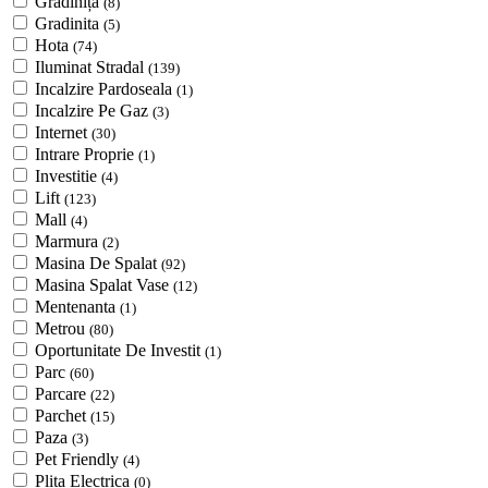
Grădiniță
(8)
Gradinita
(5)
Hota
(74)
Iluminat Stradal
(139)
Incalzire Pardoseala
(1)
Incalzire Pe Gaz
(3)
Internet
(30)
Intrare Proprie
(1)
Investitie
(4)
Lift
(123)
Mall
(4)
Marmura
(2)
Masina De Spalat
(92)
Masina Spalat Vase
(12)
Mentenanta
(1)
Metrou
(80)
Oportunitate De Investit
(1)
Parc
(60)
Parcare
(22)
Parchet
(15)
Paza
(3)
Pet Friendly
(4)
Plita Electrica
(0)