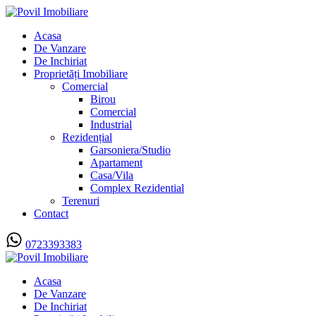
Acasa
De Vanzare
De Inchiriat
Proprietăți Imobiliare
Comercial
Birou
Comercial
Industrial
Rezidențial
Garsoniera/Studio
Apartament
Casa/Vila
Complex Rezidential
Terenuri
Contact
0723393383
Acasa
De Vanzare
De Inchiriat