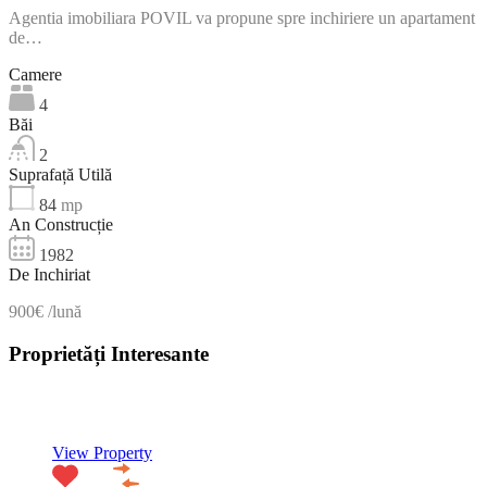
Agentia imobiliara POVIL va propune spre inchiriere un apartament
de…
Camere
4
Băi
2
Suprafață Utilă
84
mp
An Construcție
1982
De Inchiriat
900€ /lună
Proprietăți Interesante
NOU
View Property