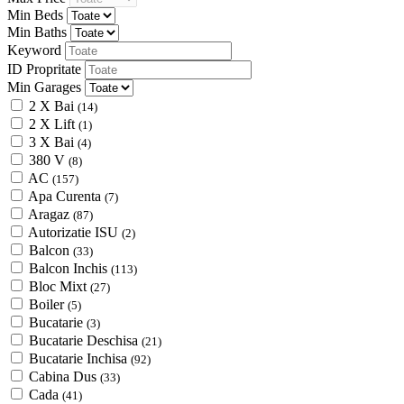
Min Beds
Min Baths
Keyword
ID Propritate
Min Garages
2 X Bai
(14)
2 X Lift
(1)
3 X Bai
(4)
380 V
(8)
AC
(157)
Apa Curenta
(7)
Aragaz
(87)
Autorizatie ISU
(2)
Balcon
(33)
Balcon Inchis
(113)
Bloc Mixt
(27)
Boiler
(5)
Bucatarie
(3)
Bucatarie Deschisa
(21)
Bucatarie Inchisa
(92)
Cabina Dus
(33)
Cada
(41)