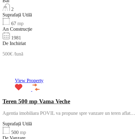
Băi
2
Suprafață Utilă
67
mp
An Construcție
1981
De Inchiriat
500€ /lună
NOU
View Property
Teren 500 mp Vama Veche
Agentia imobiliara POVIL va propune spre vanzare un teren aflat…
Suprafață Utilă
500
mp
De Vanzare