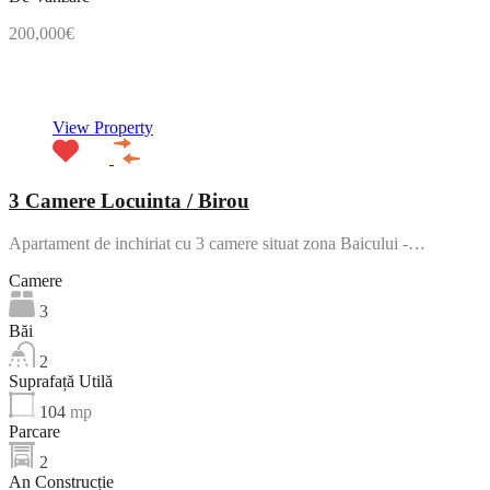
200,000€
NOU
View Property
3 Camere Locuinta / Birou
Apartament de inchiriat cu 3 camere situat zona Baicului -…
Camere
3
Băi
2
Suprafață Utilă
104
mp
Parcare
2
An Construcție