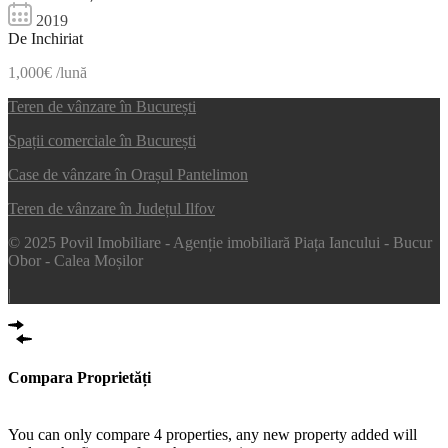
2019
De Inchiriat
1,000€ /lună
Teren de vânzare în București
Spații comerciale în București
Case de vânzare în Orașul Pantelimon
Teren de vânzare în Județul Ilfov
© 2025 Povil Imobiliare - Agenție imobiliară Piața Iancului - Bucur
Obor - Calea Moșilor
|
Compara Proprietăți
Compare
You can only compare 4 properties, any new property added will