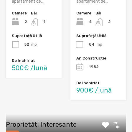
apartament de…
apartament de…
Camere
Băi
Camere
Băi
2
4
1
2
Suprafață Utilă
Suprafață Utilă
52
mp
84
mp
An Construcție
De Inchiriat
500€ /lună
1982
De Inchiriat
900€ /lună
Proprietăți Interesante