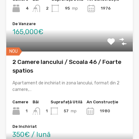
4
95
mp
1976
2
De Vanzare
165,000€
NOU
2 Camere Iancului / Scoala 46 / Foarte
spatios
Apartament de inchiriat in zona Iancului, format din 2
camere,…
Camere
Băi
Suprafață Utilă
An Construcție
1
57
mp
1980
1
De Inchiriat
350€ / lună