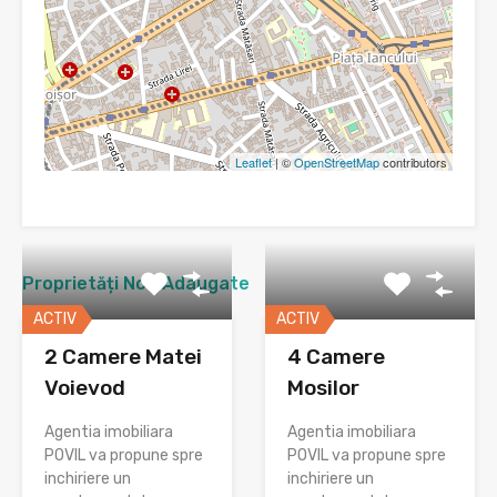
Leaflet
| ©
OpenStreetMap
contributors
Proprietăți Nou Adaugate
ACTIV
ACTIV
2 Camere Matei
4 Camere
Voievod
Mosilor
Agentia imobiliara
Agentia imobiliara
POVIL va propune spre
POVIL va propune spre
inchiriere un
inchiriere un