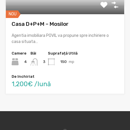
NOU
Casa D+P+M – Mosilor
Agentia imobiliara POVIL va propune spre inchiriere o
casa situata…
Camere
Băi
Suprafață Utilă
4
150
mp
3
De Inchiriat
1,200€ /lună