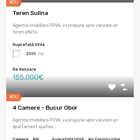
NOU
Teren Sulina
Agentia imobiliara POVIL va propune spre vanzare un
teren aflata…
Suprafață Utilă
2595
mp
De Vanzare
155,000€
NOU
4 Camere – Bucur Obor
Agentia imobiliara POVIL va propune spre vanzare un
apartament spatios…
Camere
Băi
Suprafață Utilă
An Construcție