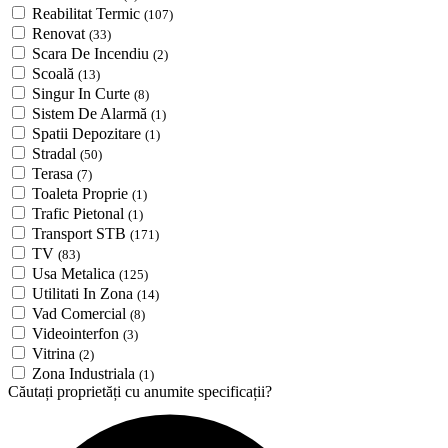
Reabilitat Termic
(107)
Renovat
(33)
Scara De Incendiu
(2)
Scoală
(13)
Singur In Curte
(8)
Sistem De Alarmă
(1)
Spatii Depozitare
(1)
Stradal
(50)
Terasa
(7)
Toaleta Proprie
(1)
Trafic Pietonal
(1)
Transport STB
(171)
TV
(83)
Usa Metalica
(125)
Utilitati In Zona
(14)
Vad Comercial
(8)
Videointerfon
(3)
Vitrina
(2)
Zona Industriala
(1)
Căutați proprietăți cu anumite specificații?