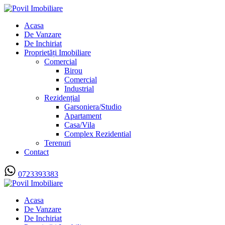
Acasa
De Vanzare
De Inchiriat
Proprietăți Imobiliare
Comercial
Birou
Comercial
Industrial
Rezidențial
Garsoniera/Studio
Apartament
Casa/Vila
Complex Rezidential
Terenuri
Contact
0723393383
Acasa
De Vanzare
De Inchiriat