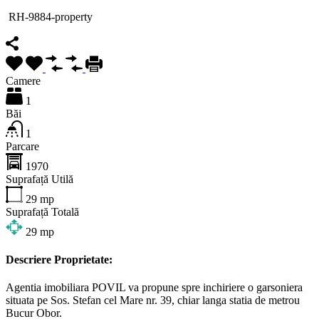
RH-9884-property
Camere
1
Băi
1
Parcare
1970
Suprafață Utilă
29
mp
Suprafață Totală
29
mp
Descriere Proprietate:
Agentia imobiliara POVIL va propune spre inchiriere o garsoniera
situata pe Sos. Stefan cel Mare nr. 39, chiar langa statia de metrou
Bucur Obor.