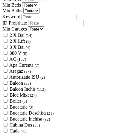
Min Beds
Min Baths
Keyword
ID Propritate
Min Garages
2 X Bai
(14)
2 X Lift
(1)
3 X Bai
(4)
380 V
(8)
AC
(157)
Apa Curenta
(7)
Aragaz
(87)
Autorizatie ISU
(2)
Balcon
(33)
Balcon Inchis
(113)
Bloc Mixt
(27)
Boiler
(5)
Bucatarie
(3)
Bucatarie Deschisa
(21)
Bucatarie Inchisa
(92)
Cabina Dus
(33)
Cada
(41)