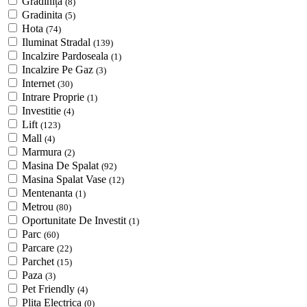
Grădiniță
(8)
Gradinita
(5)
Hota
(74)
Iluminat Stradal
(139)
Incalzire Pardoseala
(1)
Incalzire Pe Gaz
(3)
Internet
(30)
Intrare Proprie
(1)
Investitie
(4)
Lift
(123)
Mall
(4)
Marmura
(2)
Masina De Spalat
(92)
Masina Spalat Vase
(12)
Mentenanta
(1)
Metrou
(80)
Oportunitate De Investit
(1)
Parc
(60)
Parcare
(22)
Parchet
(15)
Paza
(3)
Pet Friendly
(4)
Plita Electrica
(0)