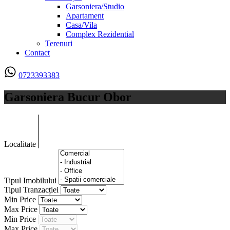
Garsoniera/Studio
Apartament
Casa/Vila
Complex Rezidential
Terenuri
Contact
0723393383
Garsoniera Bucur Obor
Localitate
Tipul Imobilului
Tipul Tranzacției
Min Price
Max Price
Min Price
Max Price