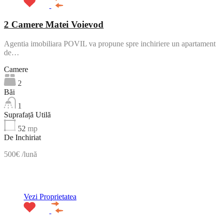
2 Camere Matei Voievod
Agentia imobiliara POVIL va propune spre inchiriere un apartament
de…
Camere
2
Băi
1
Suprafață Utilă
52
mp
De Inchiriat
500€ /lună
ACTIV
Vezi Proprietatea