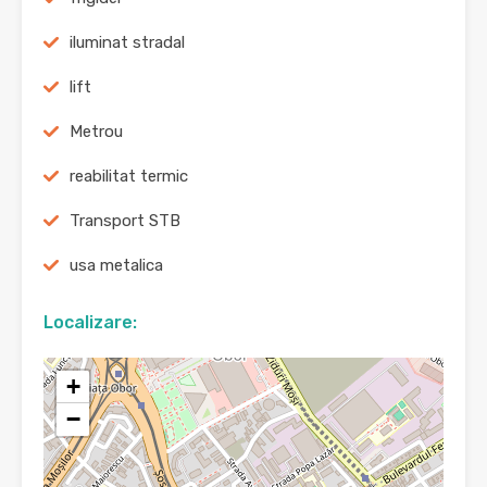
iluminat stradal
lift
Metrou
reabilitat termic
Transport STB
usa metalica
Localizare:
+
−