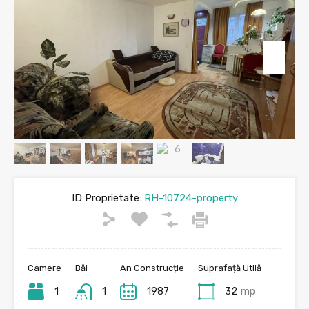
ID Proprietate:
RH-10724-property
Camere
Băi
An Construcție
Suprafață Utilă
1
1
1987
32
mp