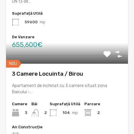
DN 13 de…
Suprafață Utilă
59600
mp
De Vanzare
655,600€
NOU
3 Camere Locuinta / Birou
Apartament de inchiriat cu 3 camere situat zona
Baicului -…
Camere
Băi
Suprafață Utilă
Parcare
3
104
mp
2
2
An Construcție