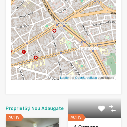
Leaflet
| ©
OpenStreetMap
contributors
Proprietăți Nou Adaugate
ACTIV
ACTIV