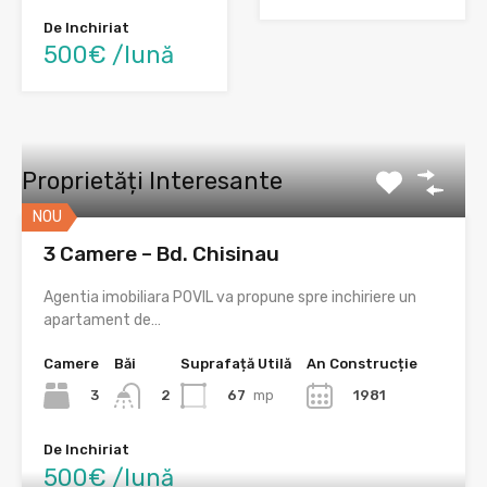
De Inchiriat
500€ /lună
Proprietăți Interesante
NOU
3 Camere – Bd. Chisinau
Agentia imobiliara POVIL va propune spre inchiriere un
apartament de…
Camere
Băi
Suprafață Utilă
An Construcție
3
67
mp
1981
2
De Inchiriat
500€ /lună