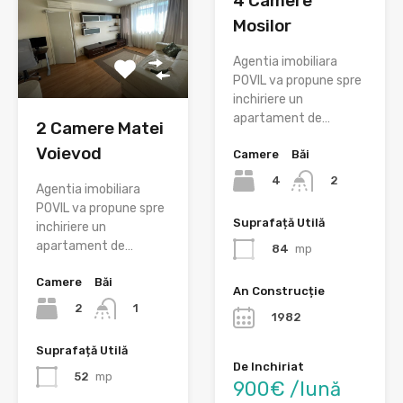
4 Camere
Mosilor
Agentia imobiliara
POVIL va propune spre
inchiriere un
apartament de…
2 Camere Matei
Voievod
Camere
Băi
4
2
Agentia imobiliara
POVIL va propune spre
Suprafață Utilă
inchiriere un
apartament de…
84
mp
Camere
Băi
An Construcție
2
1
1982
Suprafață Utilă
De Inchiriat
52
mp
900€ /lună