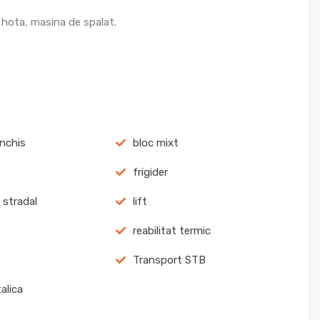
, hota, masina de spalat.
inchis
bloc mixt
frigider
 stradal
lift
reabilitat termic
Transport STB
alica