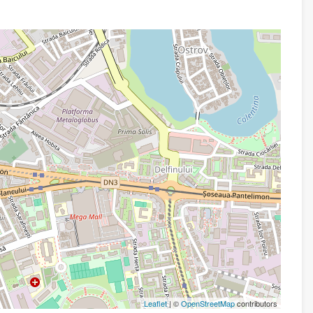
Leaflet
| ©
OpenStreetMap
contributors