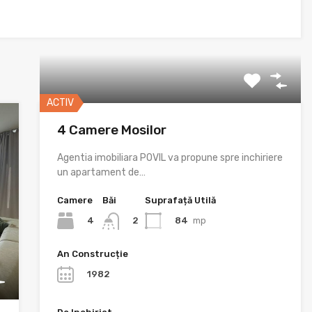
ACTIV
4 Camere Mosilor
Agentia imobiliara POVIL va propune spre inchiriere
un apartament de…
Camere
Băi
Suprafață Utilă
4
84
mp
2
An Construcție
1982