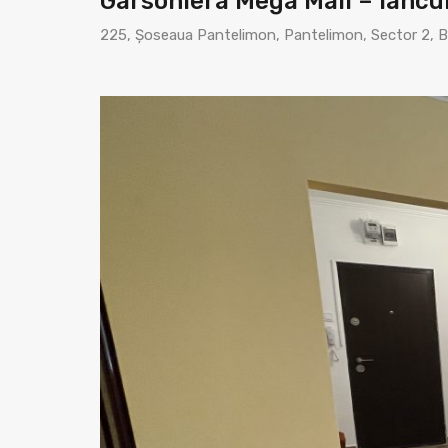
Garsoniera Mega Mall – Iancu
225, Șoseaua Pantelimon, Pantelimon, Sector 2, B