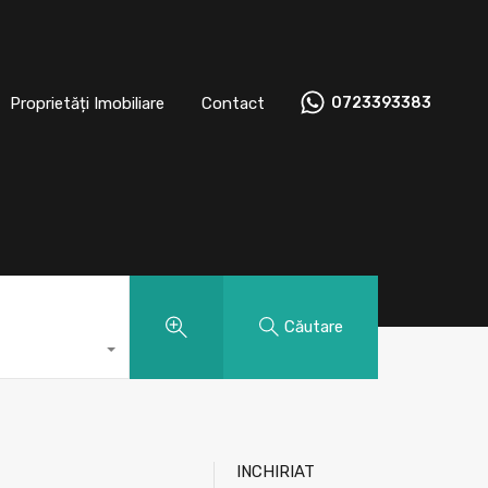
t
Proprietăți Imobiliare
Contact
0723393383
Proprietăți Imobiliare
Contact
0723393383
Căutare
INCHIRIAT