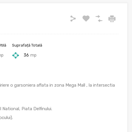
tilă
Suprafață Totală
mp
36
mp
iere o garsoniera aflata in zona Mega Mall , la intersectia
National, Piata Delfinului.
cului).