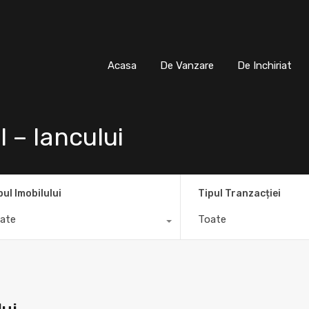
Acasa
De Vanzare
De Inchiria
Acasa
De Vanzare
De Inchiriat
 – Iancului
pul Imobilului
Tipul Tranzacției
ate
Toate