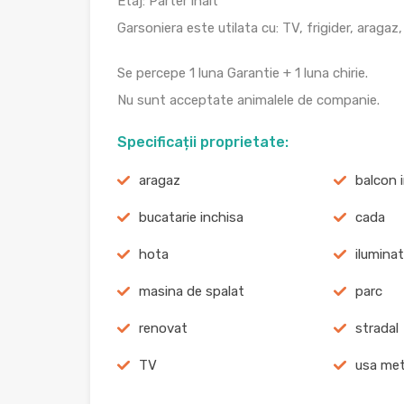
Etaj: Parter inalt
Garsoniera este utilata cu: TV, frigider, aragaz
Se percepe 1 luna Garantie + 1 luna chirie.
Nu sunt acceptate animalele de companie.
Specificații proprietate:
aragaz
balcon 
bucatarie inchisa
cada
hota
iluminat
masina de spalat
parc
renovat
stradal
TV
usa met