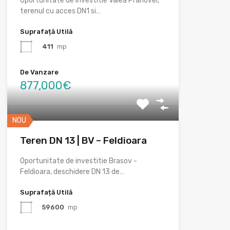
Oportunitate de investitie Valea Prahovei,
terenul cu acces DN1 si…
Suprafață Utilă
411
mp
De Vanzare
877,000€
NOU
Teren DN 13 | BV – Feldioara
Oportunitate de investitie Brasov -
Feldioara, deschidere DN 13 de…
Suprafață Utilă
59600
mp