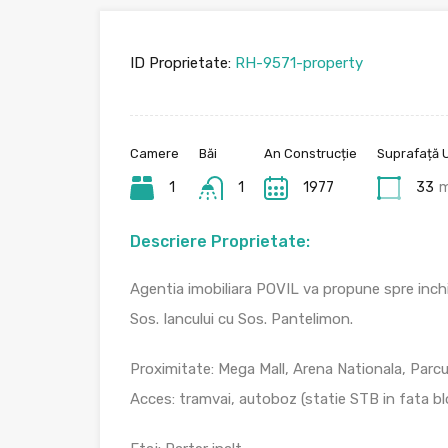
ID Proprietate:
RH-9571-property
Camere
Băi
An Construcție
Suprafață U
1
1
1977
33
Descriere Proprietate:
Agentia imobiliara POVIL va propune spre inchir
Sos. Iancului cu Sos. Pantelimon.
Proximitate: Mega Mall, Arena Nationala, Parcul 
Acces: tramvai, autoboz (statie STB in fata blo