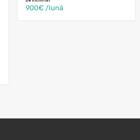
De Inchiriat
900€ /lună
e