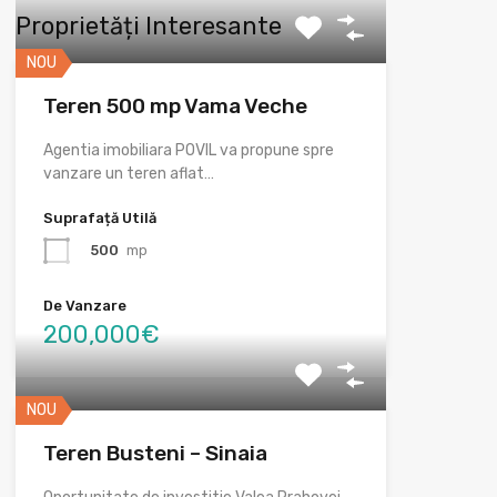
Proprietăți Interesante
NOU
Teren 500 mp Vama Veche
Agentia imobiliara POVIL va propune spre
vanzare un teren aflat…
Suprafață Utilă
500
mp
De Vanzare
200,000€
NOU
Teren Busteni – Sinaia