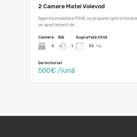
2 Camere Matei Voievod
Agentia imobiliara POVIL va propune spre inchirier
un apartament de…
Camere
Băi
Suprafață Utilă
2
52
mp
1
De Inchiriat
500€ /lună