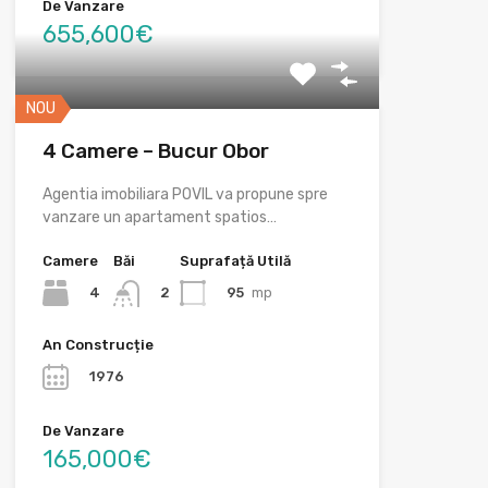
De Vanzare
655,600€
NOU
4 Camere – Bucur Obor
Agentia imobiliara POVIL va propune spre
vanzare un apartament spatios…
Camere
Băi
Suprafață Utilă
4
95
mp
2
An Construcție
1976
De Vanzare
165,000€