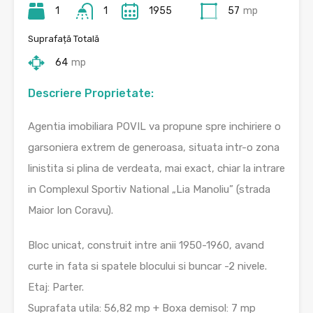
1
1
1955
57
mp
Suprafață Totală
64
mp
Descriere Proprietate:
Agentia imobiliara POVIL va propune spre inchiriere o
garsoniera extrem de generoasa, situata intr-o zona
linistita si plina de verdeata, mai exact, chiar la intrare
in Complexul Sportiv National „Lia Manoliu” (strada
Maior Ion Coravu).
Bloc unicat, construit intre anii 1950-1960, avand
curte in fata si spatele blocului si buncar -2 nivele.
Etaj: Parter.
Suprafata utila: 56,82 mp + Boxa demisol: 7 mp