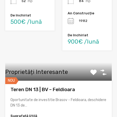
52
mp
84
mp
An Construcție
De Inchiriat
500€ /lună
1982
De Inchiriat
900€ /lună
Proprietăți Interesante
NOU
Teren DN 13 | BV – Feldioara
Oportunitate de investitie Brasov - Feldioara, deschidere
DN 13 de…
Suprafață Utilă