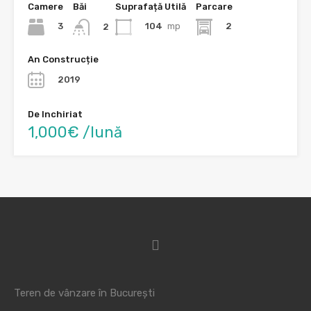
Camere
Băi
Suprafață Utilă
Parcare
3
104
mp
2
2
An Construcție
2019
De Inchiriat
1,000€ /lună
Teren de vânzare în București