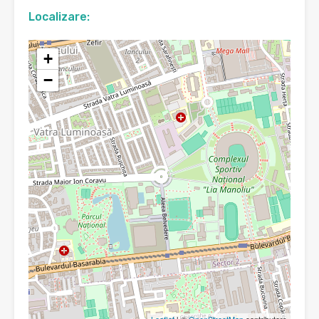
Localizare:
+
−
Leaflet
| ©
OpenStreetMap
contributors