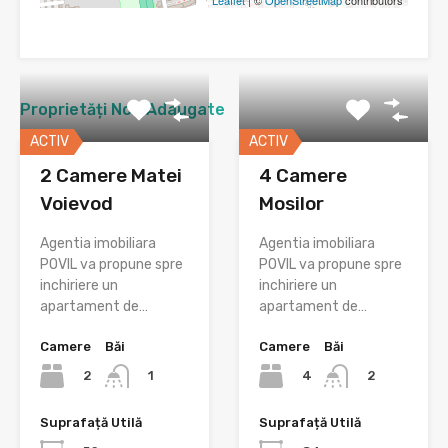
Proprietăți Nou Adaugate
ACTIV
ACTIV
2 Camere Matei
4 Camere
Voievod
Mosilor
Agentia imobiliara
Agentia imobiliara
POVIL va propune spre
POVIL va propune spre
inchiriere un
inchiriere un
apartament de…
apartament de…
Camere
Băi
Camere
Băi
2
4
1
2
Suprafață Utilă
Suprafață Utilă