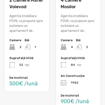
2 Camere Matei
4 Camere
Voievod
Mosilor
Agentia imobiliara
Agentia imobiliara
POVIL va propune spre
POVIL va propune spre
inchiriere un
inchiriere un
apartament de…
apartament de…
Camere
Băi
Camere
Băi
2
4
1
2
Suprafață Utilă
Suprafață Utilă
52
mp
84
mp
An Construcție
De Inchiriat
500€ /lună
1982
De Inchiriat
900€ /lună