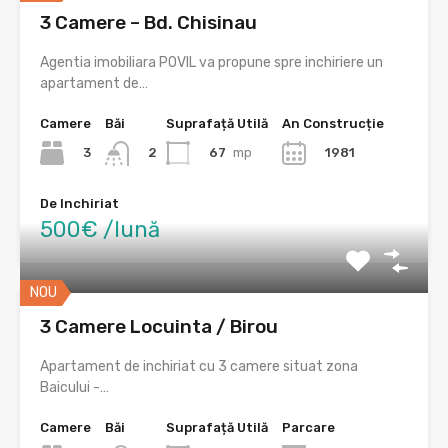
3 Camere – Bd. Chisinau
Agentia imobiliara POVIL va propune spre inchiriere un
apartament de…
Camere
Băi
Suprafață Utilă
An Construcție
3
67
mp
1981
2
De Inchiriat
500€ /lună
NOU
3 Camere Locuinta / Birou
Apartament de inchiriat cu 3 camere situat zona
Baicului -…
Camere
Băi
Suprafață Utilă
Parcare