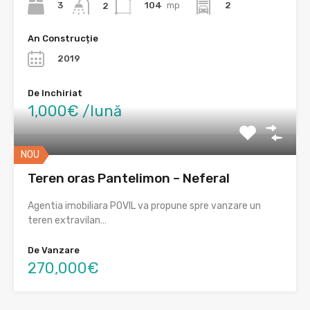
3
104
mp
2
2
An Construcție
2019
De Inchiriat
1,000€ /lună
NOU
Teren oras Pantelimon – Neferal
Agentia imobiliara POVIL va propune spre vanzare un
teren extravilan…
De Vanzare
270,000€