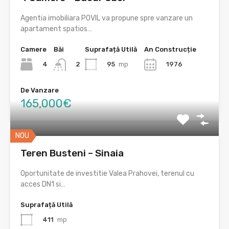
Agentia imobiliara POVIL va propune spre vanzare un
apartament spatios…
Camere
Băi
Suprafață Utilă
An Construcție
4
95
mp
1976
2
De Vanzare
165,000€
NOU
Teren Busteni – Sinaia
Oportunitate de investitie Valea Prahovei, terenul cu
acces DN1 si…
Suprafață Utilă
411
mp