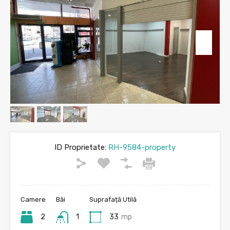
ID Proprietate:
RH-9584-property
Camere
Băi
Suprafață Utilă
2
1
33
mp