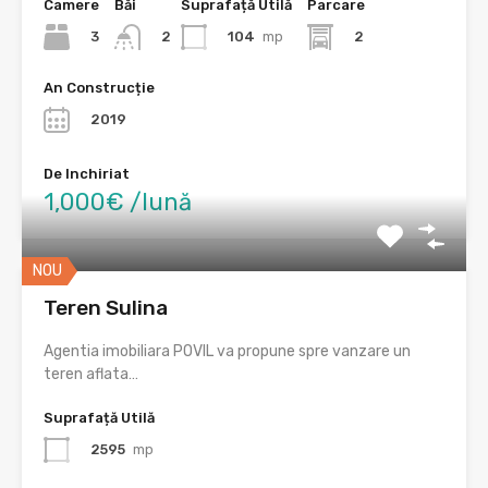
Camere
Băi
Suprafață Utilă
Parcare
3
104
mp
2
2
An Construcție
2019
De Inchiriat
1,000€ /lună
NOU
Teren Sulina
Agentia imobiliara POVIL va propune spre vanzare un
teren aflata…
Suprafață Utilă
2595
mp