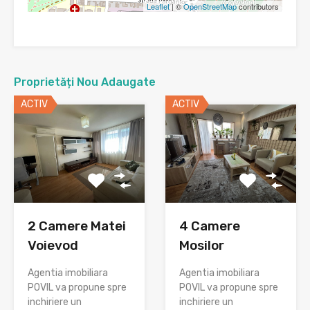
Leaflet
| ©
OpenStreetMap
contributors
Proprietăți Nou Adaugate
ACTIV
ACTIV
2 Camere Matei
4 Camere
Voievod
Mosilor
Agentia imobiliara
Agentia imobiliara
POVIL va propune spre
POVIL va propune spre
inchiriere un
inchiriere un