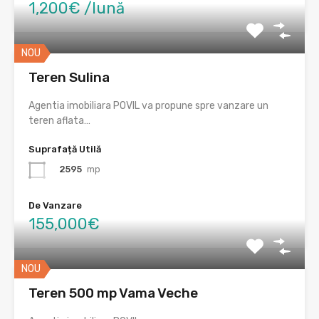
1,200€ /lună
NOU
Teren Sulina
Agentia imobiliara POVIL va propune spre vanzare un
teren aflata…
Suprafață Utilă
2595
mp
De Vanzare
155,000€
NOU
Teren 500 mp Vama Veche