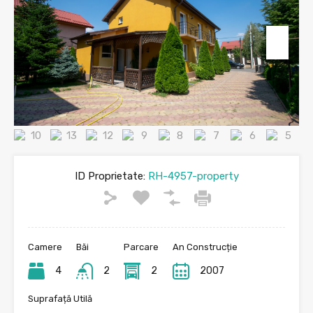
ID Proprietate:
RH-4957-property
Camere
Băi
Parcare
An Construcție
4
2
2
2007
Suprafață Utilă