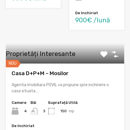
De Inchiriat
900€ /lună
Proprietăți Interesante
NOU
Casa D+P+M – Mosilor
Agentia imobiliara POVIL va propune spre inchiriere o
casa situata…
Camere
Băi
Suprafață Utilă
4
150
mp
3
De Inchiriat