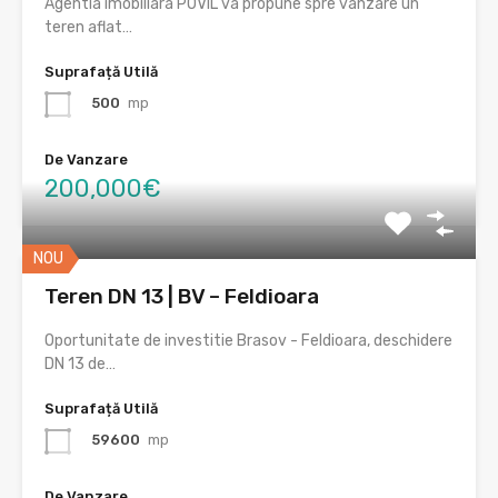
Agentia imobiliara POVIL va propune spre vanzare un
teren aflat…
Suprafață Utilă
500
mp
De Vanzare
200,000€
NOU
Teren DN 13 | BV – Feldioara
Oportunitate de investitie Brasov - Feldioara, deschidere
DN 13 de…
Suprafață Utilă
59600
mp
De Vanzare