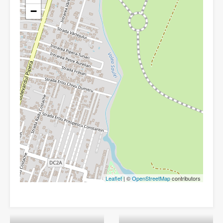
−
Leaflet
| ©
OpenStreetMap
contributors