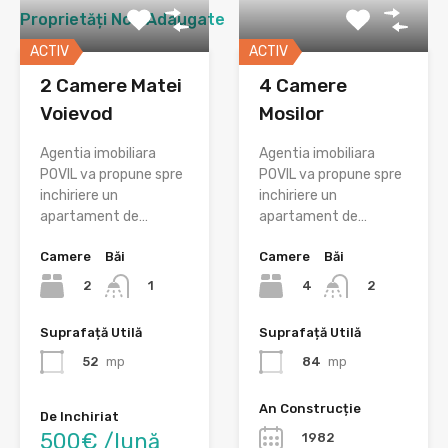
Proprietăți Nou Adaugate
ACTIV
ACTIV
2 Camere Matei
4 Camere
Voievod
Mosilor
Agentia imobiliara
Agentia imobiliara
POVIL va propune spre
POVIL va propune spre
inchiriere un
inchiriere un
apartament de…
apartament de…
Camere
Băi
Camere
Băi
2
4
1
2
Suprafață Utilă
Suprafață Utilă
52
mp
84
mp
An Construcție
De Inchiriat
500€ /lună
1982