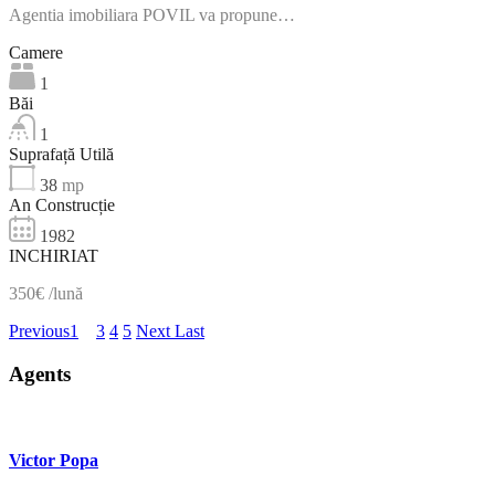
Agentia imobiliara POVIL va propune…
Camere
1
Băi
1
Suprafață Utilă
38
mp
An Construcție
1982
INCHIRIAT
350€ /lună
Previous
1
2
3
4
5
Next
Last
Agents
Victor Popa