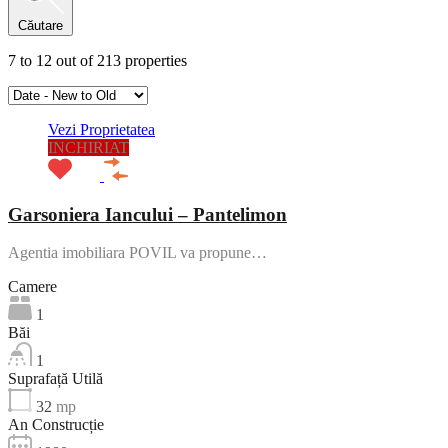
Căutare
7
to
12
out of
213
properties
Vezi Proprietatea
INCHIRIAT
Garsoniera Iancului – Pantelimon
Agentia imobiliara POVIL va propune…
Camere
1
Băi
1
Suprafață Utilă
32
mp
An Construcție