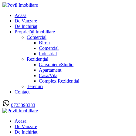
Acasa
De Vanzare
De Inchiriat
Proprietăți Imobiliare
Comercial
Birou
Comercial
Industrial
Rezidențial
Garsoniera/Studio
Apartament
Casa/Vila
Complex Rezidential
Terenuri
Contact
0723393383
Acasa
De Vanzare
De Inchiriat