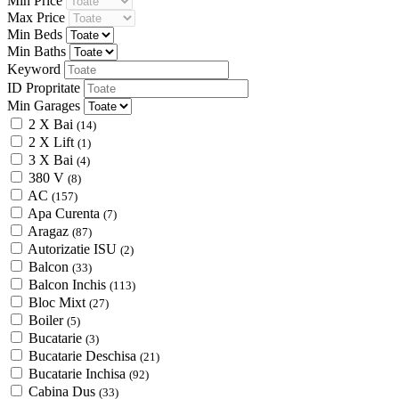
Min Price
Max Price
Min Beds
Min Baths
Keyword
ID Propritate
Min Garages
2 X Bai
(14)
2 X Lift
(1)
3 X Bai
(4)
380 V
(8)
AC
(157)
Apa Curenta
(7)
Aragaz
(87)
Autorizatie ISU
(2)
Balcon
(33)
Balcon Inchis
(113)
Bloc Mixt
(27)
Boiler
(5)
Bucatarie
(3)
Bucatarie Deschisa
(21)
Bucatarie Inchisa
(92)
Cabina Dus
(33)