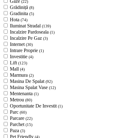
Gaze
(22)
Grădiniță
(8)
Gradinita
(5)
Hota
(74)
Iluminat Stradal
(139)
Incalzire Pardoseala
(1)
Incalzire Pe Gaz
(3)
Internet
(30)
Intrare Proprie
(1)
Investitie
(4)
Lift
(123)
Mall
(4)
Marmura
(2)
Masina De Spalat
(92)
Masina Spalat Vase
(12)
Mentenanta
(1)
Metrou
(80)
Oportunitate De Investit
(1)
Parc
(60)
Parcare
(22)
Parchet
(15)
Paza
(3)
Pet Friendly
(4)