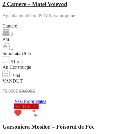
2 Camere – Matei Voievod
Agentia imobiliara POVIL va propune…
Camere
2
Băi
1
Suprafață Utilă
51
mp
An Construcție
1964
VANDUT
79,000€
80,000€
Vezi Proprietatea
INCHIRIAT
Garsoniera Mosilor – Foisorul de Foc