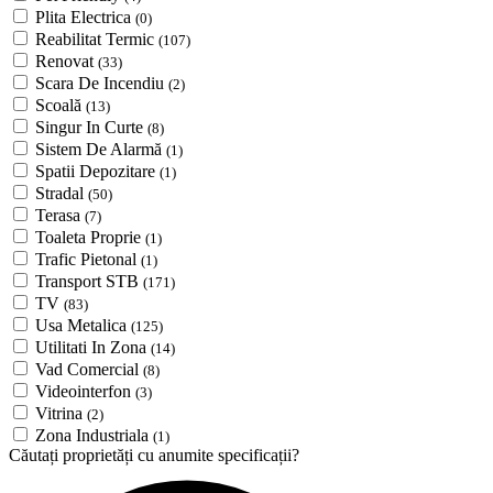
Plita Electrica
(0)
Reabilitat Termic
(107)
Renovat
(33)
Scara De Incendiu
(2)
Scoală
(13)
Singur In Curte
(8)
Sistem De Alarmă
(1)
Spatii Depozitare
(1)
Stradal
(50)
Terasa
(7)
Toaleta Proprie
(1)
Trafic Pietonal
(1)
Transport STB
(171)
TV
(83)
Usa Metalica
(125)
Utilitati In Zona
(14)
Vad Comercial
(8)
Videointerfon
(3)
Vitrina
(2)
Zona Industriala
(1)
Căutați proprietăți cu anumite specificații?