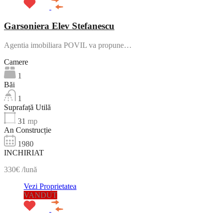
Garsoniera Elev Stefanescu
Agentia imobiliara POVIL va propune…
Camere
1
Băi
1
Suprafață Utilă
31
mp
An Construcție
1980
INCHIRIAT
330€ /lună
Vezi Proprietatea
VANDUT