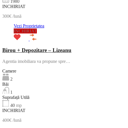
1980
INCHIRIAT
300€ /lună
Vezi Proprietatea
INCHIRIAT
Birou + Depozitare – Lizeanu
Agentia imobiliara va propune spre…
Camere
2
Băi
1
Suprafață Utilă
40
mp
INCHIRIAT
400€ /lună