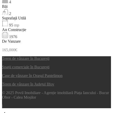
4
Băi
2
Suprafață Utilă
95
mp
An Construcție
1976
De Vanzare
165,000€
Teren de vânzare în București
Spații comerciale în București
Case de vânzare în Orașul Pantelimon
Teren de vânzare în Județul Ilfov
© 2025 Povil Imobiliare - Agenție imobiliară Piața Iancului - Bucur
Obor - Calea Moșilor
|