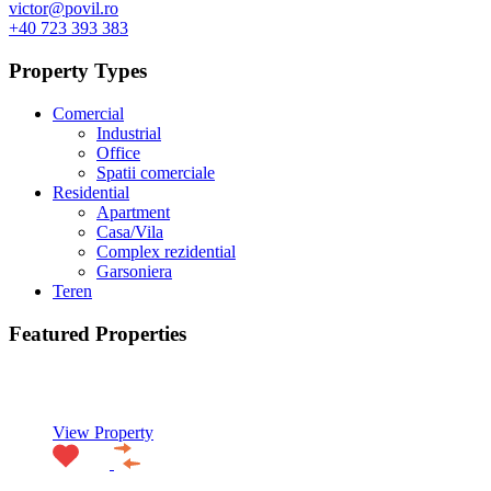
victor@povil.ro
+40 723 393 383
Property Types
Comercial
Industrial
Office
Spatii comerciale
Residential
Apartment
Casa/Vila
Complex rezidential
Garsoniera
Teren
Featured Properties
Featured
View Property