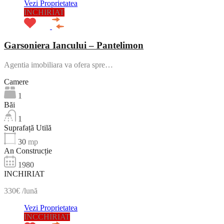
Vezi Proprietatea
INCHIRIAT
Garsoniera Iancului – Pantelimon
Agentia imobiliara va ofera spre…
Camere
1
Băi
1
Suprafață Utilă
30
mp
An Construcție
1980
INCHIRIAT
330€ /lună
Vezi Proprietatea
INCCHIRIAT