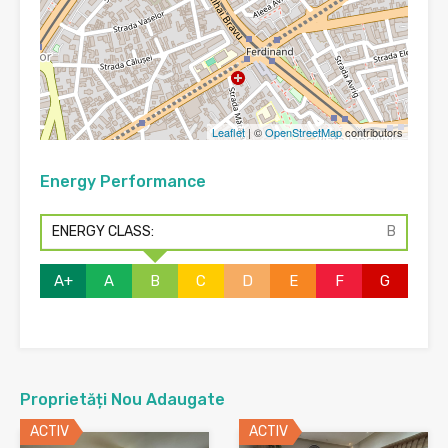
Leaflet
| ©
OpenStreetMap
contributors
Energy Performance
ENERGY CLASS:
B
A+
A
B
C
D
E
F
G
Proprietăți Nou Adaugate
ACTIV
ACTIV