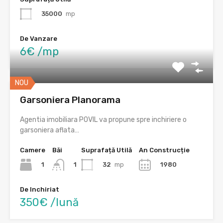
35000
mp
De Vanzare
6€ /mp
NOU
Garsoniera Planorama
Agentia imobiliara POVIL va propune spre inchiriere o
garsoniera aflata…
Camere
Băi
Suprafață Utilă
An Construcție
1
32
mp
1980
1
De Inchiriat
350€ /lună