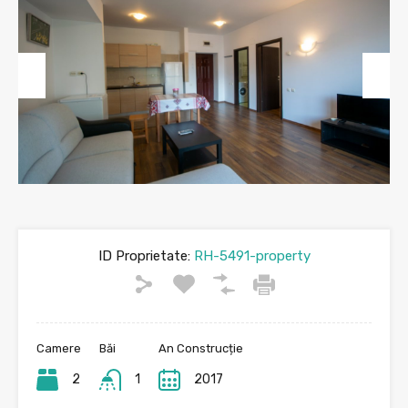
Previous
Next
ID Proprietate:
RH-5491-property
Camere
Băi
An Construcție
2
1
2017