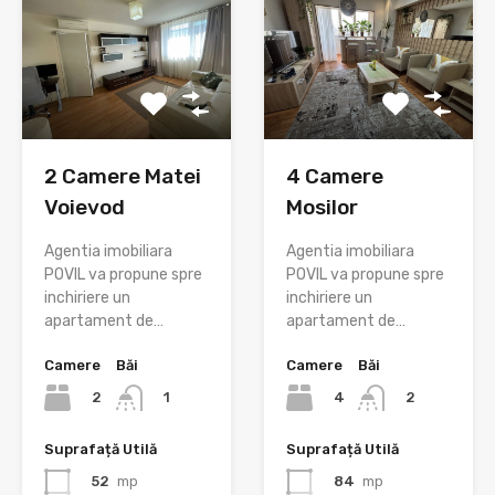
2 Camere Matei
4 Camere
Voievod
Mosilor
Agentia imobiliara
Agentia imobiliara
POVIL va propune spre
POVIL va propune spre
inchiriere un
inchiriere un
apartament de…
apartament de…
Camere
Băi
Camere
Băi
2
4
1
2
Suprafață Utilă
Suprafață Utilă
52
mp
84
mp