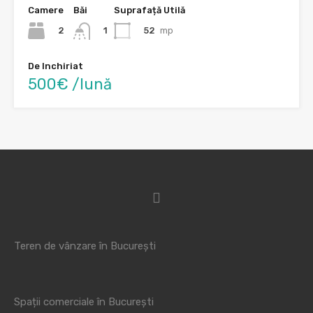
Camere
Băi
Suprafață Utilă
2
52
mp
1
De Inchiriat
500€ /lună
Teren de vânzare în București
Spații comerciale în București