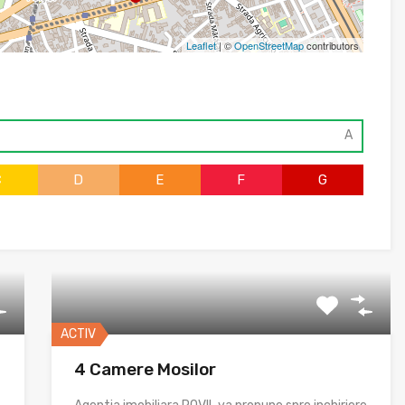
Leaflet
| ©
OpenStreetMap
contributors
A
C
D
E
F
G
ACTIV
4 Camere Mosilor