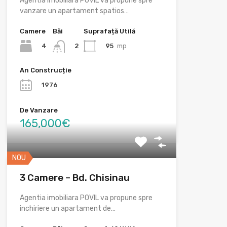
Agentia imobiliara POVIL va propune spre
vanzare un apartament spatios…
Camere
Băi
Suprafață Utilă
4
95
mp
2
An Construcție
1976
De Vanzare
165,000€
NOU
3 Camere – Bd. Chisinau
Agentia imobiliara POVIL va propune spre
inchiriere un apartament de…