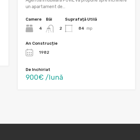
e
Agentia imobiliara POVIL va propune spre inchiriere
un apartament de…
Camere
Băi
Suprafață Utilă
4
84
mp
2
An Construcție
1982
De Inchiriat
900€ /lună