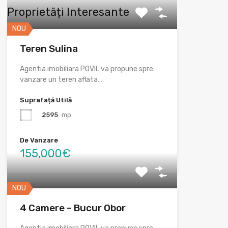
Proprietăți Interesante
NOU
Teren Sulina
Agentia imobiliara POVIL va propune spre
vanzare un teren aflata…
Suprafață Utilă
2595
mp
De Vanzare
155,000€
NOU
4 Camere – Bucur Obor