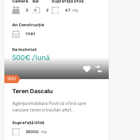
Camere
Băi
Suprafață Utilă
3
67
mp
2
An Construcție
1981
De Inchiriat
500€ /lună
NOU
Teren Dascalu
Agenția Imobiliară Povil vă oferă spre
vanzare teren intravilan aflat…
Suprafață Utilă
35000
mp