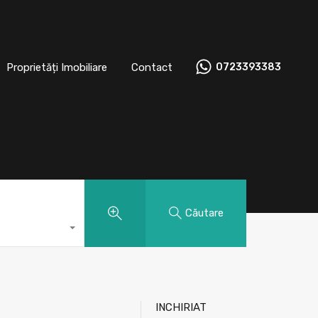
t
Proprietăți Imobiliare
Contact
0723393383
Proprietăți Imobiliare
Contact
0723393383
Căutare
INCHIRIAT