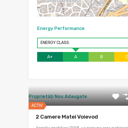
Energy Performance
ENERGY CLASS:
A+
A
B
Proprietăți Nou Adaugate
ACTIV
2 Camere Matei Voievod