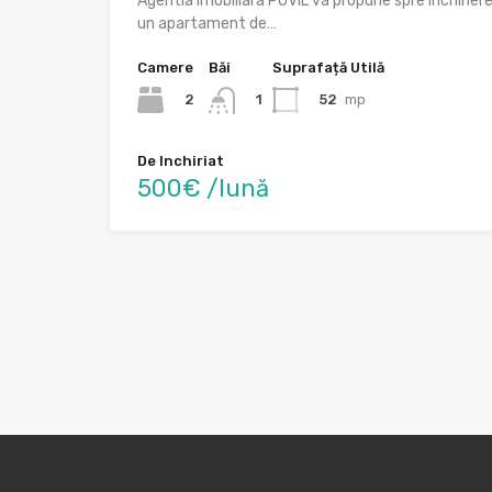
Agentia imobiliara POVIL va propune spre inchirier
un apartament de…
Camere
Băi
Suprafață Utilă
2
52
mp
1
De Inchiriat
500€ /lună