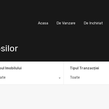
Acasa
De Vanzare
De Inchiria
Acasa
De Vanzare
De Inchiriat
silor
pul Imobilului
Tipul Tranzacției
ate
Toate