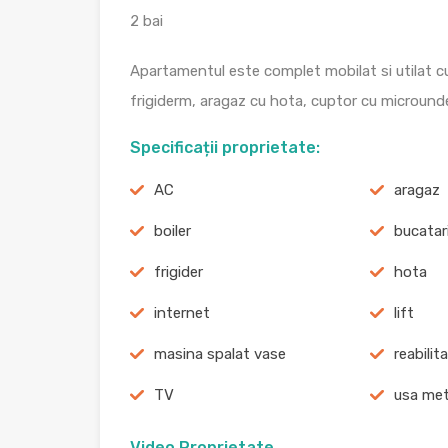
2 bai
Apartamentul este complet mobilat si utilat cu
frigiderm, aragaz cu hota, cuptor cu microunde
Specificații proprietate:
AC
aragaz
boiler
bucatar
frigider
hota
internet
lift
masina spalat vase
reabilit
TV
usa met
Video Proprietate