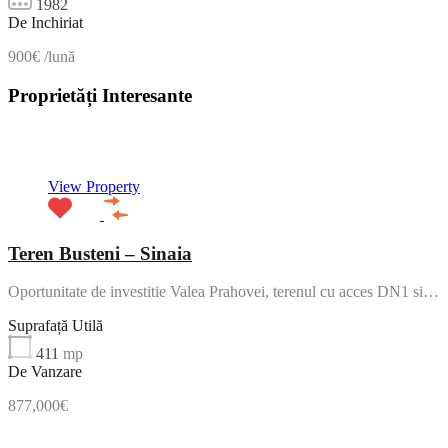
1982
De Inchiriat
900€ /lună
Proprietăți Interesante
NOU
View Property
Teren Busteni – Sinaia
Oportunitate de investitie Valea Prahovei, terenul cu acces DN1 si…
Suprafață Utilă
411
mp
De Vanzare
877,000€
NOU