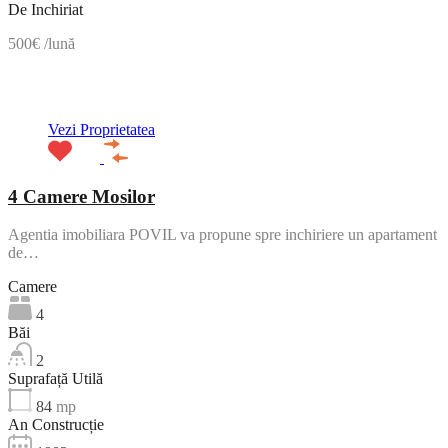
De Inchiriat
500€ /lună
ACTIV
Vezi Proprietatea
4 Camere Mosilor
Agentia imobiliara POVIL va propune spre inchiriere un apartament
de…
Camere
4
Băi
2
Suprafață Utilă
84
mp
An Construcție