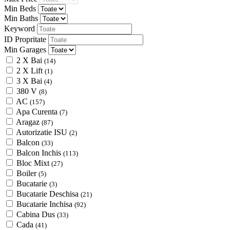
Min Beds
Min Baths
Keyword
ID Propritate
Min Garages
2 X Bai
(14)
2 X Lift
(1)
3 X Bai
(4)
380 V
(8)
AC
(157)
Apa Curenta
(7)
Aragaz
(87)
Autorizatie ISU
(2)
Balcon
(33)
Balcon Inchis
(113)
Bloc Mixt
(27)
Boiler
(5)
Bucatarie
(3)
Bucatarie Deschisa
(21)
Bucatarie Inchisa
(92)
Cabina Dus
(33)
Cada
(41)