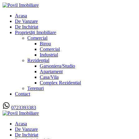
Acasa
De Vanzare
De Inchiriat
Proprietăți Imobiliare
Comercial
Birou
Comercial
Industrial
Rezidențial
Garsoniera/Studio
Apartament
Casa/Vila
Complex Rezidential
Terenuri
Contact
0723393383
Acasa
De Vanzare
De Inchiriat