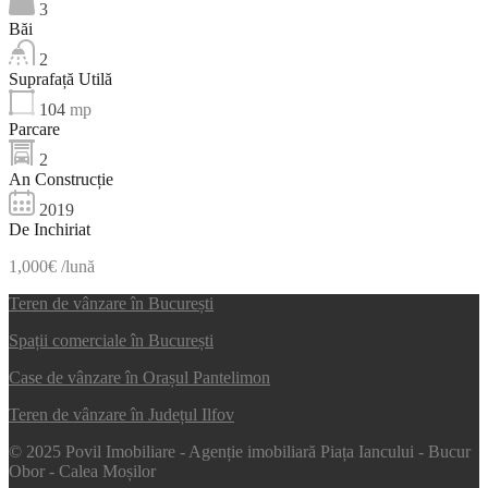
3
Băi
2
Suprafață Utilă
104
mp
Parcare
2
An Construcție
2019
De Inchiriat
1,000€ /lună
Teren de vânzare în București
Spații comerciale în București
Case de vânzare în Orașul Pantelimon
Teren de vânzare în Județul Ilfov
© 2025 Povil Imobiliare - Agenție imobiliară Piața Iancului - Bucur
Obor - Calea Moșilor