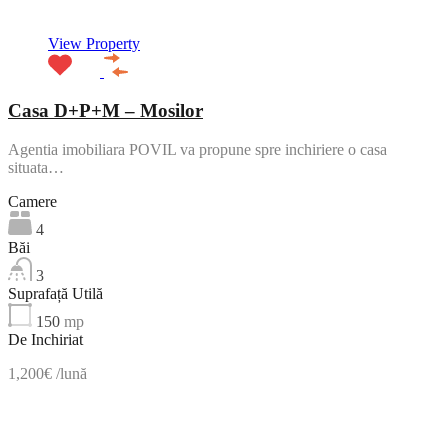
View Property
Casa D+P+M – Mosilor
Agentia imobiliara POVIL va propune spre inchiriere o casa
situata…
Camere
4
Băi
3
Suprafață Utilă
150
mp
De Inchiriat
1,200€ /lună
NOU