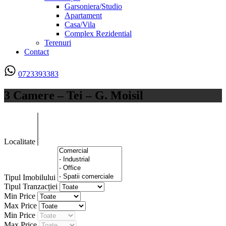
Garsoniera/Studio
Apartament
Casa/Vila
Complex Rezidential
Terenuri
Contact
0723393383
3 Camere – Tei – G. Moisil
Localitate
Tipul Imobilului
Tipul Tranzacției
Min Price
Max Price
Min Price
Max Price