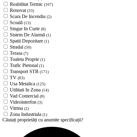
Reabilitat Termic
(107)
Renovat
(33)
Scara De Incendiu
(2)
Scoală
(13)
Singur In Curte
(8)
Sistem De Alarmă
(1)
Spatii Depozitare
(1)
Stradal
(50)
Terasa
(7)
Toaleta Proprie
(1)
Trafic Pietonal
(1)
Transport STB
(171)
TV
(83)
Usa Metalica
(125)
Utilitati In Zona
(14)
Vad Comercial
(8)
Videointerfon
(3)
Vitrina
(2)
Zona Industriala
(1)
Căutați proprietăți cu anumite specificații?