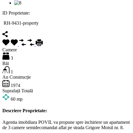
ID Proprietate:
RH-9431-property
Camere
3
Băi
1
An Construcție
1974
Suprafață Totală
60
mp
Descriere Proprietate:
Agentia imobiliara POVIL va propune spre inchiriere un apartament
de 3 camere semidecomandat aflat pe strada Grigore Moisil nr. 8.