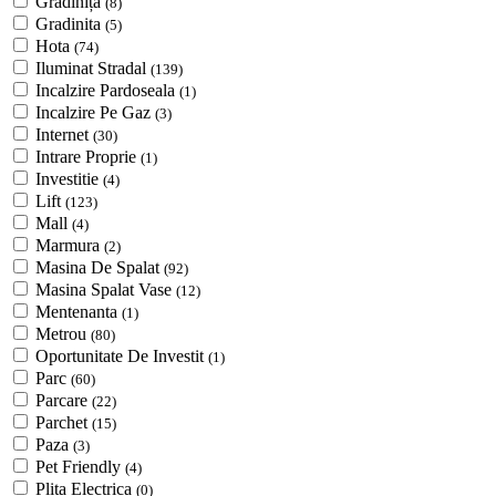
Grădiniță
(8)
Gradinita
(5)
Hota
(74)
Iluminat Stradal
(139)
Incalzire Pardoseala
(1)
Incalzire Pe Gaz
(3)
Internet
(30)
Intrare Proprie
(1)
Investitie
(4)
Lift
(123)
Mall
(4)
Marmura
(2)
Masina De Spalat
(92)
Masina Spalat Vase
(12)
Mentenanta
(1)
Metrou
(80)
Oportunitate De Investit
(1)
Parc
(60)
Parcare
(22)
Parchet
(15)
Paza
(3)
Pet Friendly
(4)
Plita Electrica
(0)