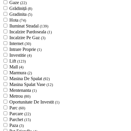
Gaze
(22)
Grădiniță
(8)
Gradinita
(5)
Hota
(74)
Iluminat Stradal
(139)
Incalzire Pardoseala
(1)
Incalzire Pe Gaz
(3)
Internet
(30)
Intrare Proprie
(1)
Investitie
(4)
Lift
(123)
Mall
(4)
Marmura
(2)
Masina De Spalat
(92)
Masina Spalat Vase
(12)
Mentenanta
(1)
Metrou
(80)
Oportunitate De Investit
(1)
Parc
(60)
Parcare
(22)
Parchet
(15)
Paza
(3)