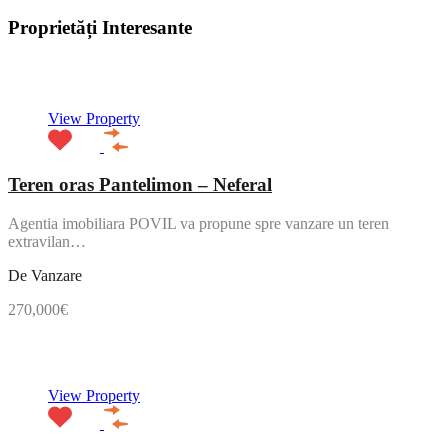
Proprietăți Interesante
NOU
View Property
Teren oras Pantelimon – Neferal
Agentia imobiliara POVIL va propune spre vanzare un teren
extravilan…
De Vanzare
270,000€
NOU
View Property