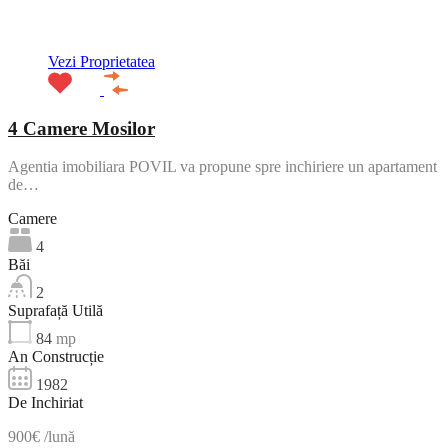
ACTIV
Vezi Proprietatea
4 Camere Mosilor
Agentia imobiliara POVIL va propune spre inchiriere un apartament
de…
Camere
4
Băi
2
Suprafață Utilă
84
mp
An Construcție
1982
De Inchiriat
900€ /lună