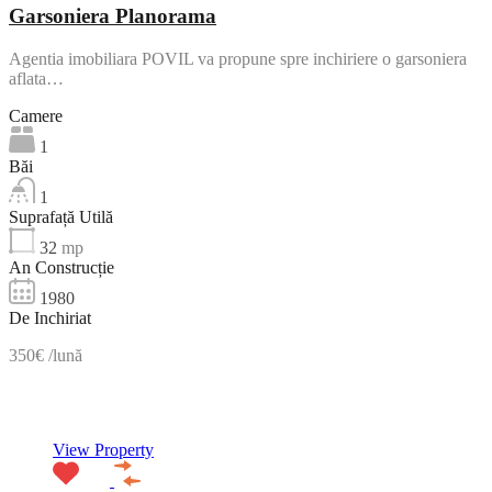
Garsoniera Planorama
Agentia imobiliara POVIL va propune spre inchiriere o garsoniera
aflata…
Camere
1
Băi
1
Suprafață Utilă
32
mp
An Construcție
1980
De Inchiriat
350€ /lună
NOU
View Property