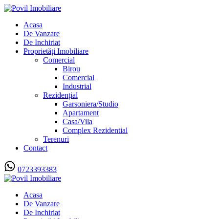
Acasa
De Vanzare
De Inchiriat
Proprietăți Imobiliare
Comercial
Birou
Comercial
Industrial
Rezidențial
Garsoniera/Studio
Apartament
Casa/Vila
Complex Rezidential
Terenuri
Contact
0723393383
Acasa
De Vanzare
De Inchiriat