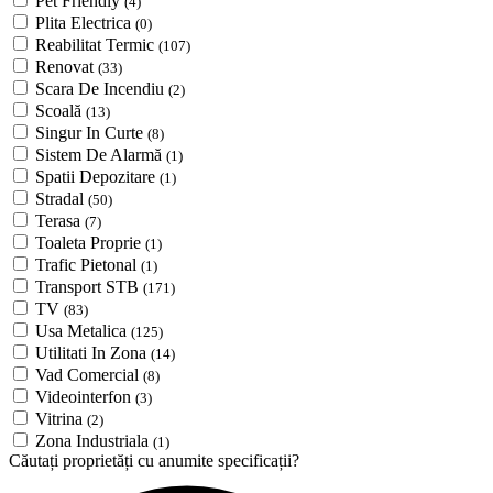
Pet Friendly
(4)
Plita Electrica
(0)
Reabilitat Termic
(107)
Renovat
(33)
Scara De Incendiu
(2)
Scoală
(13)
Singur In Curte
(8)
Sistem De Alarmă
(1)
Spatii Depozitare
(1)
Stradal
(50)
Terasa
(7)
Toaleta Proprie
(1)
Trafic Pietonal
(1)
Transport STB
(171)
TV
(83)
Usa Metalica
(125)
Utilitati In Zona
(14)
Vad Comercial
(8)
Videointerfon
(3)
Vitrina
(2)
Zona Industriala
(1)
Căutați proprietăți cu anumite specificații?