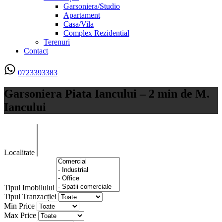
Garsoniera/Studio
Apartament
Casa/Vila
Complex Rezidential
Terenuri
Contact
0723393383
Garsoniera Piata Iancului – 2 min de M.
Iancului
Localitate
Tipul Imobilului
Tipul Tranzacției
Min Price
Max Price