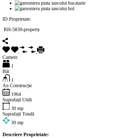
ID Proprietate:
RH-5839-property
Camere
1
Băi
1
An Construcție
1964
Suprafață Utilă
30
mp
Suprafață Totală
30
mp
Descriere Proprietate: