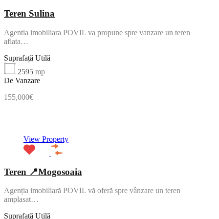
Teren Sulina
Agentia imobiliara POVIL va propune spre vanzare un teren
aflata…
Suprafață Utilă
2595
mp
De Vanzare
155,000€
NOU
View Property
Teren 📍Mogosoaia
Agenția imobiliară POVIL vă oferă spre vânzare un teren
amplasat…
Suprafață Utilă