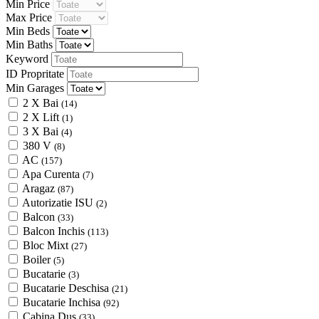
Min Price
Max Price
Min Beds
Min Baths
Keyword
ID Propritate
Min Garages
2 X Bai
(14)
2 X Lift
(1)
3 X Bai
(4)
380 V
(8)
AC
(157)
Apa Curenta
(7)
Aragaz
(87)
Autorizatie ISU
(2)
Balcon
(33)
Balcon Inchis
(113)
Bloc Mixt
(27)
Boiler
(5)
Bucatarie
(3)
Bucatarie Deschisa
(21)
Bucatarie Inchisa
(92)
Cabina Dus
(33)