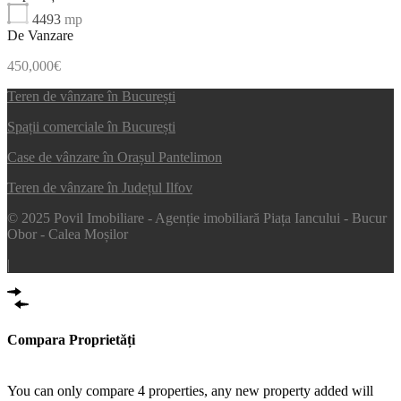
4493
mp
De Vanzare
450,000€
Teren de vânzare în București
Spații comerciale în București
Case de vânzare în Orașul Pantelimon
Teren de vânzare în Județul Ilfov
© 2025 Povil Imobiliare - Agenție imobiliară Piața Iancului - Bucur
Obor - Calea Moșilor
|
Compara Proprietăți
Compare
You can only compare 4 properties, any new property added will