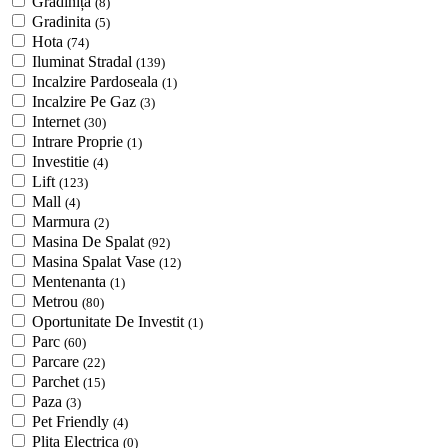
Grădiniță
(8)
Gradinita
(5)
Hota
(74)
Iluminat Stradal
(139)
Incalzire Pardoseala
(1)
Incalzire Pe Gaz
(3)
Internet
(30)
Intrare Proprie
(1)
Investitie
(4)
Lift
(123)
Mall
(4)
Marmura
(2)
Masina De Spalat
(92)
Masina Spalat Vase
(12)
Mentenanta
(1)
Metrou
(80)
Oportunitate De Investit
(1)
Parc
(60)
Parcare
(22)
Parchet
(15)
Paza
(3)
Pet Friendly
(4)
Plita Electrica
(0)