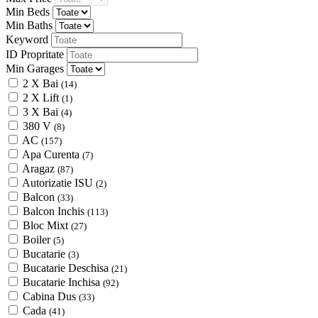
Min Beds
Min Baths
Keyword
ID Propritate
Min Garages
2 X Bai
(14)
2 X Lift
(1)
3 X Bai
(4)
380 V
(8)
AC
(157)
Apa Curenta
(7)
Aragaz
(87)
Autorizatie ISU
(2)
Balcon
(33)
Balcon Inchis
(113)
Bloc Mixt
(27)
Boiler
(5)
Bucatarie
(3)
Bucatarie Deschisa
(21)
Bucatarie Inchisa
(92)
Cabina Dus
(33)
Cada
(41)