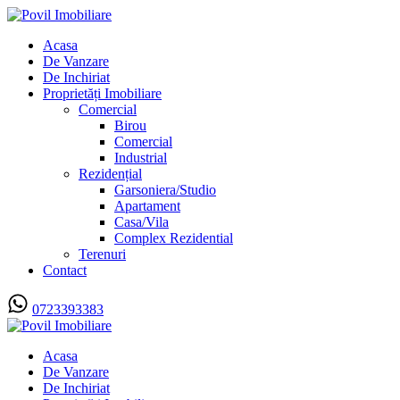
Acasa
De Vanzare
De Inchiriat
Proprietăți Imobiliare
Comercial
Birou
Comercial
Industrial
Rezidențial
Garsoniera/Studio
Apartament
Casa/Vila
Complex Rezidential
Terenuri
Contact
0723393383
Acasa
De Vanzare
De Inchiriat