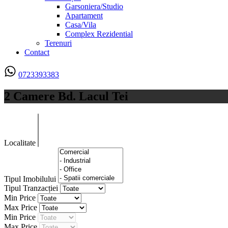
Garsoniera/Studio
Apartament
Casa/Vila
Complex Rezidential
Terenuri
Contact
0723393383
2 Camere Bd. Lacul Tei
Localitate
Tipul Imobilului
Tipul Tranzacției
Min Price
Max Price
Min Price
Max Price